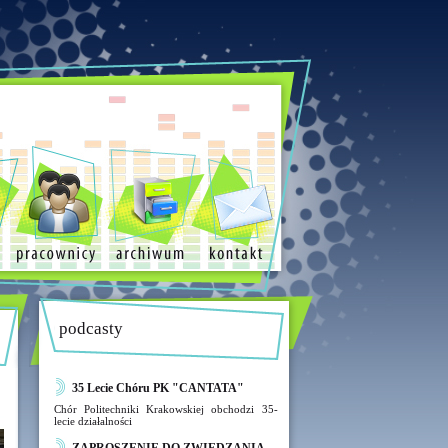
podcasty
35 Lecie Chóru PK "CANTATA"
Chór Politechniki Krakowskiej obchodzi 35-
lecie działalności