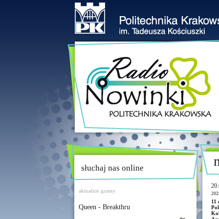
słuchaj nas online
20.
aktualnie gramy:
202
11 
Queen - Breakthru
Pol
Kol