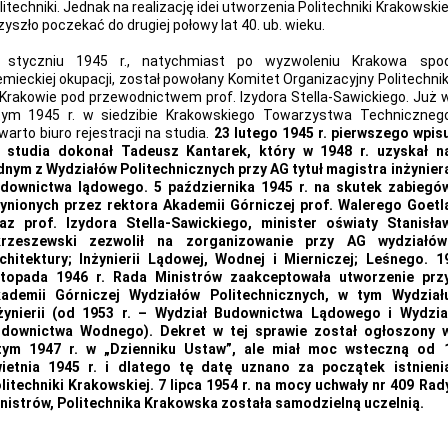
litechniki. Jednak na realizację idei utworzenia Politechniki Krakowskie
zyszło poczekać do drugiej połowy lat 40. ub. wieku.
styczniu 1945 r., natychmiast po wyzwoleniu Krakowa spo
emieckiej okupacji, został powołany Komitet Organizacyjny Politechnik
Krakowie pod przewodnictwem prof. Izydora Stella-Sawickiego. Już 
tym 1945 r. w siedzibie Krakowskiego Towarzystwa Techniczneg
warto biuro rejestracji na studia.
23 lutego 1945 r. pierwszego wpis
 studia dokonał Tadeusz Kantarek, który w 1948 r. uzyskał n
dnym z Wydziałów Politechnicznych przy AG tytuł magistra inżynier
downictwa lądowego.
5 października 1945 r. na skutek zabiegó
ynionych przez rektora Akademii Górniczej prof. Walerego Goetl
az prof. Izydora Stella-Sawickiego, minister oświaty Stanisła
rzeszewski zezwolił na zorganizowanie przy AG wydziałów
chitektury; Inżynierii Lądowej, Wodnej i Mierniczej; Leśnego.
1
stopada 1946 r. Rada Ministrów zaakceptowała utworzenie prz
ademii Górniczej Wydziałów Politechnicznych, w tym Wydział
żynierii (od 1953 r. – Wydział Budownictwa Lądowego i Wydzia
downictwa Wodnego). Dekret w tej sprawie został ogłoszony 
tym 1947 r. w „Dzienniku Ustaw”, ale miał moc wsteczną od 
ietnia 1945 r. i dlatego tę datę uznano za początek istnieni
litechniki Krakowskiej.
7 lipca 1954 r. na mocy uchwały nr 409 Rad
nistrów, Politechnika Krakowska została samodzielną uczelnią.