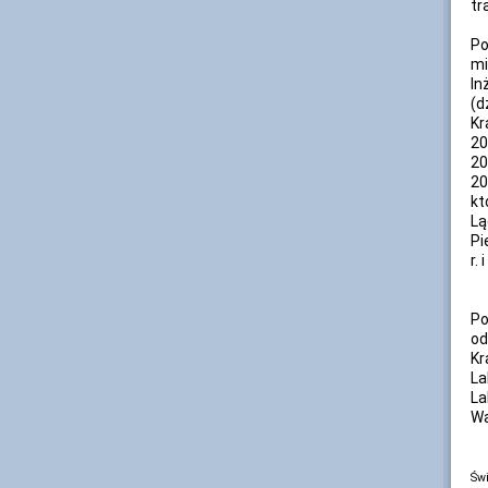
tr
Po
mi
In
(d
Kr
20
20
20
kt
Lą
Pi
r.
Po
od
K
La
La
Wa
Świ