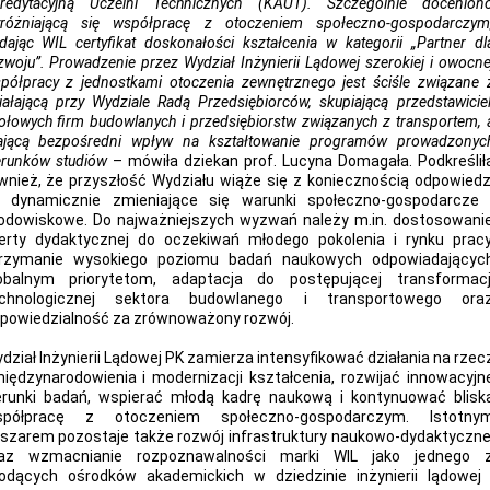
redytacyjną Uczelni Technicznych (KAUT). Szczególnie docenion
różniającą się współpracę z otoczeniem społeczno-gospodarczym
dając WIL certyfikat doskonałości kształcenia w kategorii „Partner dl
zwoju”. Prowadzenie przez Wydział Inżynierii Lądowej szerokiej i owocne
półpracy z jednostkami otoczenia zewnętrznego jest ściśle związane 
iałającą przy Wydziale Radą Przedsiębiorców, skupiającą przedstawiciel
ołowych firm budowlanych i przedsiębiorstw związanych z transportem, 
jącą bezpośredni wpływ na kształtowanie programów prowadzonyc
erunków studiów
– mówiła dziekan prof. Lucyna Domagała. Podkreślił
wnież, że przyszłość Wydziału wiąże się z koniecznością odpowiedz
 dynamicznie zmieniające się warunki społeczno-gospodarcze 
odowiskowe. Do najważniejszych wyzwań należy m.in. dostosowani
erty dydaktycznej do oczekiwań młodego pokolenia i rynku pracy
rzymanie wysokiego poziomu badań naukowych odpowiadającyc
obalnym priorytetom, adaptacja do postępującej transformacj
chnologicznej sektora budowlanego i transportowego ora
powiedzialność za zrównoważony rozwój.
dział Inżynierii Lądowej PK zamierza intensyfikować działania na rzec
iędzynarodowienia i modernizacji kształcenia, rozwijać innowacyjn
erunki badań, wspierać młodą kadrę naukową i kontynuować blisk
spółpracę z otoczeniem społeczno-gospodarczym. Istotny
szarem pozostaje także rozwój infrastruktury naukowo-dydaktyczne
az wzmacnianie rozpoznawalności marki WIL jako jednego 
odących ośrodków akademickich w dziedzinie inżynierii lądowej 