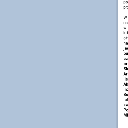
po
pr
W 
ni
w 
lu
ot
na
je
bu
cz
or
Sk
Ar
li
Ak
In
Bu
lu
kw
Po
Mi