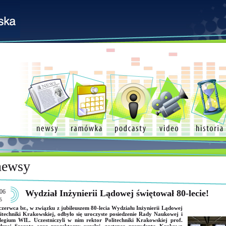
newsy
06
Wydział Inżynierii Lądowej świętował 80-lecie!
5
czerwca br., w związku z jubileuszem 80-lecia Wydziału Inżynierii Lądowej
itechniki Krakowskiej, odbyło się uroczyste posiedzenie Rady Naukowej i
egium WIL. Uczestniczyli w nim rektor Politechniki Krakowskiej prof.