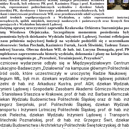
rzej Szarata oraz prorektorzy uczelni, zastępca prezydenta Krakowa
nisław Kracik, byli rektorzy PK prof. Kazimierz Flaga i prof. Kazimierz
rtak, reprezentanci politechnicznych wydziałów i dyrektor Szkoły
torskiej PK, dyrektorzy i kierownicy jednostek pozawydziałowych, byli
ekani i emerytowani profesorowie WIL oraz przedstawiciele szkół wyższych
szkół średnich współpracujących z Wydziałem, a także reprezentanci instytucj
orządowych, spółek miejskich, instytucji naukowych i państwowych oraz licznych fir
perujących z Wydziałem Inżynierii Lądowej.
świętną oprawę uroczystości zapewniła Krakowska Orkiestra Staromiejska po
tutą Wiesława Olejniczaka. Szczególnym momentem posiedzenia był
pomnienia byłych dziekanów Wydziału Inżynierii Lądowej. Swoimi refleksjam
czasu pełnienia najwyższej funkcji na wydziale podzielili się z uczestnikam
ofesorowie: Stefan Piechnik, Kazimierz Furtak, Jacek Śliwiński, Tadeusz Tatar
Andrzej Szarata. Obecna dziekan WIL dr hab. inż. Lucyna Domagała, prof. P
mpleksowo zaprezentowała historię wydziału, dokonania i plany na kolejne lat
ramach wystąpienia pt. „Przeszłość, Teraźniejszość, Przyszłość”.
cznicowe wydarzenie odbyło się w Międzywydziałowym Centru
ukacyjno-Badawczym „Działownia” na kampusie głównym Politechniki
ród osób, które uczestniczyły w uroczystej Radzie Naukowej 
legium WIL, byli m.in. dziekani wydziałów inżynierii lądowej polskic
zelni: dr hab. inż. Arkadiusz Kustra, prof. AGH, dziekan Wydział
żynierii Lądowej i Gospodarki Zasobami Akademii Górniczo-Hutnicze
. Stanisława Staszica w Krakowie; prof. dr hab. inż. Barbara Klemczak
iekan Wydziału Budownictwa Politechniki Śląskiej oraz dr hab. inż
zegorz Sierpiński, prof. Politechniki Śląskiej, dziekan Wydział
ansportu i Inżynierii Lotniczej Politechniki Śląskiej; prof. dr hab. inż
cek Pielecha, dziekan Wydziału Inżynierii Lądowej i Transport
litechniki Poznańskiej, prof. dr hab. inż. Grzegorz Świt, dzieka
działu Budownictwa i Architektury Politechniki Świętokrzyskiej; dr hab