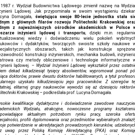
1987 r. Wydział Budownictwa Lądowego zmienił nazwę na Wydzia
żynierii Lądowej. Jak przypominała w swoim wystąpieniu dzieka
ucyna Domagała,
świętująca swoje 80-lecie jednostka stała si
dnym z głównych filarów rozwoju Politechniki Krakowskiej ora
dnym z najważniejszych ośrodków akademickich w Polsce 
szarze inżynierii lądowej i transportu
, dzięki m.in. regularni
tualizowanej wiedzy i doświadczeniu wielu pokoleń wybitnyc
ukowców i dydaktyków, tworzących swoiste szkoły naukowe 
ecjalistycznych obszarach, takich jak: konstrukcje sprężone
ezawodność konstrukcji inżynierskich, mechanika budowli, inżynieri
atrowa czy metody obliczeniowe i technologie informatyczne 
żynierii lądowej. –
Wydział Inżynierii Lądowej wykształcił przez ostatni
iem dekad kilkadziesiąt tysięcy absolwentów, wypromował ponad pó
siąca doktorów, prawie dwustu doktorów habilitowanych, a tytuł profesor
tularnego uzyskało kilkudziesięciu jego pracowników. Z szeregów te
tatniej, elitarnej grupy naukowców wywodzi się aż dziesięciu rektoró
litechniki Krakowskiej
– podkreślała prof. Lucyna Domagała.
sokie kwalifikacje dydaktyczne i doświadczenie zawodowe nauczyciel
ademickich Wydziału, atrakcyjne, nowoczesne programy kształceni
powiadające aktualnym potrzebom rynku pracy, szeroka ofert
ecjalności, profili dyplomowania oraz przedmiotów wybieralnych znalazł
oje potwierdzenie w akredytacjach prowadzonych kierunków, udzielonyc
z uwag przez Polską Komisję Akredytacyjną (PKA) oraz Komisj