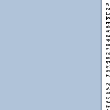
W 
In
L
je
je
ob
ak
na
sp
ni
wi
in
os
ty
ty
os
Po
Wy
ak
od
sp
sw
be