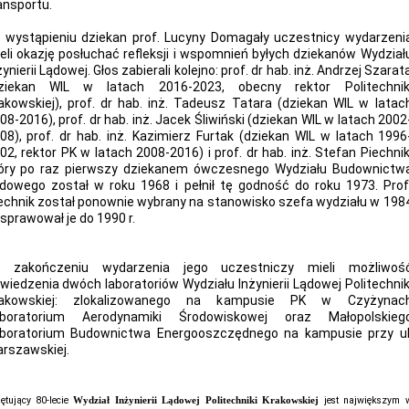
ansportu.
 wystąpieniu dziekan prof. Lucyny Domagały uczestnicy wydarzeni
eli okazję posłuchać refleksji i wspomnień byłych dziekanów Wydział
żynierii Lądowej. Głos zabierali kolejno: prof. dr hab. inż. Andrzej Szarat
ziekan WIL w latach 2016-2023, obecny rektor Politechnik
akowskiej), prof. dr hab. inż. Tadeusz Tatara (dziekan WIL w latac
08-2016), prof. dr hab. inż. Jacek Śliwiński (dziekan WIL w latach 2002
08), prof. dr hab. inż. Kazimierz Furtak (dziekan WIL w latach 1996
02, rektor PK w latach 2008-2016) i prof. dr hab. inż. Stefan Piechnik
óry po raz pierwszy dziekanem ówczesnego Wydziału Budownictw
dowego został w roku 1968 i pełnił tę godność do roku 1973. Prof
echnik został ponownie wybrany na stanowisko szefa wydziału w 198
 i sprawował je do 1990 r.
 zakończeniu wydarzenia jego uczestniczy mieli możliwoś
wiedzenia dwóch laboratoriów Wydziału Inżynierii Lądowej Politechnik
rakowskiej: zlokalizowanego na kampusie PK w Czyżynac
boratorium Aerodynamiki Środowiskowej oraz Małopolskieg
boratorium Budownictwa Energooszczędnego na kampusie przy ul
rszawskiej.
ętujący 80-lecie
Wydział Inżynierii Lądowej Politechniki Krakowskiej
jest największym 