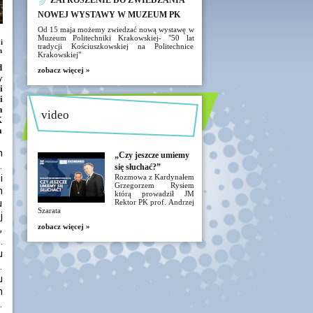
ZAPROSZENIE DO ZWIEDZANIA
NOWEJ WYSTAWY W MUZEUM PK
Od 15 maja możemy zwiedzać nową wystawę w
Muzeum Politechniki Krakowskiej- "50 lat
i
tradycji Kościuszkowskiej na Politechnice
m
Krakowskiej"
d
zobacz więcej »
y
i
i
a
video
K
a
m
„Czy jeszcze umiemy
.
się słuchać?”
i
Rozmowa z Kardynałem
Grzegorzem Rysiem
h
którą prowadził JM
u
Rektor PK prof. Andrzej
Szarata
j
zobacz więcej »
,
.
u
.
u
n
.