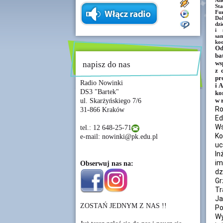
And
Sta
Fu
Dok
dzi
i 
sam
koo
Od
ba
napisz do nas
ws
z 
pr
Radio Nowinki
i 
DS3 "Bartek"
ko
ul. Skarżyńskiego 7/6
w 
Ro
31-866 Kraków
Ed
Wś
tel.: 12 648-25-71
Ko
e-mail: nowinki@pk.edu.pl
uc
In
im
Obserwuj nas na:
dz
Gr
Tr
Ja
ZOSTAŃ JEDNYM Z NAS !!
Po
Wy