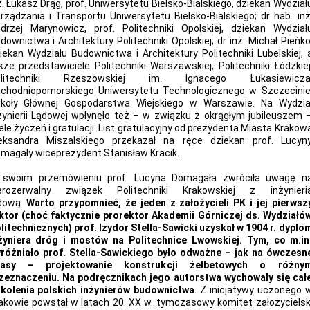
ż. Łukasz Drąg, prof. Uniwersytetu Bielsko-Bialskiego, dziekan Wydział
rządzania i Transportu Uniwersytetu Bielsko-Bialskiego; dr hab. inż
drzej Marynowicz, prof. Politechniki Opolskiej, dziekan Wydział
downictwa i Architektury Politechniki Opolskiej; dr inż. Michał Pieńko
iekan Wydziału Budownictwa i Architektury Politechniki Lubelskiej, 
kże przedstawiciele Politechniki Warszawskiej, Politechniki Łódzkiej
olitechniki Rzeszowskiej im. Ignacego Łukasiewicza
chodniopomorskiego Uniwersytetu Technologicznego w Szczecinie
koły Głównej Gospodarstwa Wiejskiego w Warszawie. Na Wydzia
żynierii Lądowej wpłynęło też – w związku z okrągłym jubileuszem 
ele życzeń i gratulacji. List gratulacyjny od prezydenta Miasta Krakow
eksandra Miszalskiego przekazał na ręce dziekan prof. Lucyn
magały wiceprezydent Stanisław Kracik.
swoim przemówieniu prof. Lucyna Domagała zwróciła uwagę n
erozerwalny związek Politechniki Krakowskiej z inżynieri
dową.
Warto przypomnieć, że jeden z założycieli PK i jej pierwsz
ktor (choć faktycznie prorektor Akademii Górniczej ds. Wydziałó
litechnicznych) prof. Izydor Stella-Sawicki uzyskał w 1904 r. dyplo
żyniera dróg i mostów na Politechnice Lwowskiej. Tym, co m.in
różniało prof. Stella-Sawickiego było odważne – jak na ówczesn
zasy – projektowanie konstrukcji żelbetowych o różny
zeznaczeniu. Na podręcznikach jego autorstwa wychowały się cał
kolenia polskich inżynierów budownictwa
. Z inicjatywy uczonego 
akowie powstał w latach 20. XX w. tymczasowy komitet założycielsk