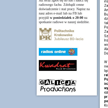
Już teraz zgłoś się do nas i naucz się
in
radiowego fachu. Zdobądź cenne
Za
doświadczenie i staż pracy. Napisz na
An
nasz adres e-mail lub na FB lub
Bu
przyjdź
w poniedziałek o 20:00
na
dz
spotkanie radiowe w naszej siedzibie.
ta
P
Za
Sz
In
wi
Al
Do
W 
ni
lą
re
Po
in
wy
c
pr
po
Kr