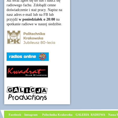
Już teraz zgłoś się do nas i naucz się
radiowego fachu. Zdobądź cenne
doświadczenie i staż pracy. Napisz na
nasz adres e-mail lub na FB lub
przyjdź
w poniedziałek o 20:00
na
spotkanie radiowe w naszej siedzibie.
Facebook
I
nstagram
Poliechnika Krakowska
GALERIA RADIOWA
Nasza P