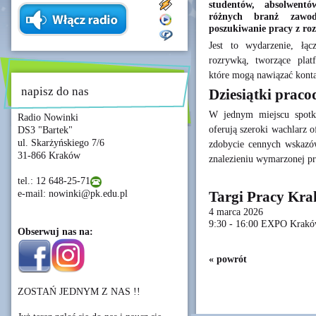
studentów, absolwent
różnych branż zawod
poszukiwanie pracy z ro
Jest to wydarzenie, łą
rozrywką, tworzące plat
które mogą nawiązać kont
napisz do nas
Dziesiątki praco
W jednym miejscu spotka
Radio Nowinki
oferują szeroki wachlarz 
DS3 "Bartek"
ul. Skarżyńskiego 7/6
zdobycie cennych wskazó
31-866 Kraków
znalezieniu wymarzonej pr
tel.: 12 648-25-71
e-mail: nowinki@pk.edu.pl
Targi Pracy Kr
4 marca 2026
9:30 - 16:00 EXPO Krak
Obserwuj nas na:
« powrót
ZOSTAŃ JEDNYM Z NAS !!