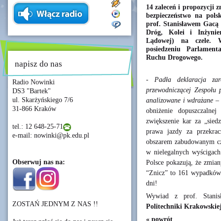
14 zaleceń i propozycji 
bezpieczeństwo na pols
prof. Stanisławem Gacą 
Dróg, Kolei i Inżynie
Lądowej) na czele. W
posiedzeniu Parlament
Ruchu Drogowego.
napisz do nas
- Padła deklaracja zar
Radio Nowinki
przewodniczącej Zespołu 
DS3 "Bartek"
ul. Skarżyńskiego 7/6
analizowane i wdrażane –
31-866 Kraków
obniżenie dopuszczalne
zwiększenie kar za „siedz
tel.: 12 648-25-71
prawa jazdy za przekra
e-mail: nowinki@pk.edu.pl
obszarem zabudowanym czy
w nielegalnych wyścigac
Obserwuj nas na:
Polsce pokazują, że zmia
“Znicz” to 161 wypadków 
dni!
Wywiad z prof. Stani
ZOSTAŃ JEDNYM Z NAS !!
Politechniki Krakowskiej
« powrót