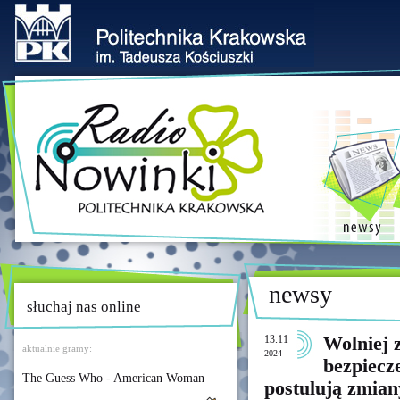
newsy
słuchaj nas online
13.11
Wolniej z
aktualnie gramy:
2024
bezpiecz
The Guess Who - American Woman
postulują zmia