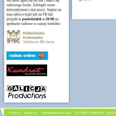
Już teraz zgłoś się do nas i naucz się
radiowego fachu. Zdobądź cenne
doświadczenie i staż pracy. Napisz na
nasz adres e-mail lub na FB lub
przyjdź
w poniedziałek o 20:00
na
spotkanie radiowe w naszej siedzibie.
Facebook
I
nstagram
Poliechnika Krakowska
GALERIA RADIOWA
Nasza P