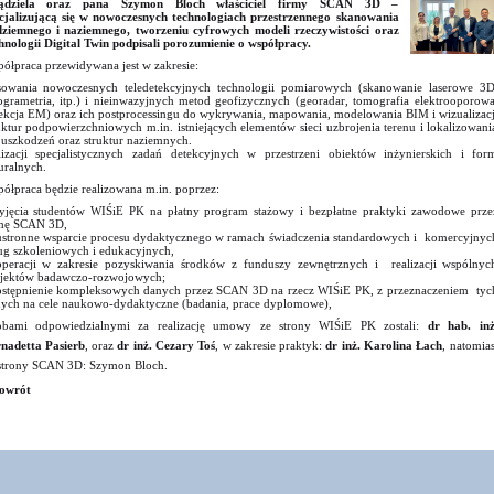
ądziela oraz pana Szymon Bloch właściciel firmy SCAN 3D –
cjalizującą się w nowoczesnych technologiach przestrzennego skanowania
ziemnego i naziemnego, tworzeniu cyfrowych modeli rzeczywistości oraz
hnologii Digital Twin podpisali porozumienie o współpracy.
ółpraca przewidywana jest w zakresie:
sowania nowoczesnych teledetekcyjnych technologii pomiarowych (skanowanie laserowe 3D
ogrametria, itp.) i nieinwazyjnych metod geofizycznych (georadar, tomografia elektrooporowa
ekcja EM) oraz ich postprocessingu do wykrywania, mapowania, modelowania BIM i wizualizacj
uktur podpowierzchniowych m.in. istniejących elementów sieci uzbrojenia terenu i lokalizowani
 uszkodzeń oraz struktur naziemnych.
lizacji specjalistycznych zadań detekcyjnych w przestrzeni obiektów inżynierskich i for
uralnych.
ółpraca będzie realizowana m.in. poprzez:
yjęcia studentów WIŚiE PK na płatny program stażowy i bezpłatne praktyki zawodowe prze
mę SCAN 3D,
stronne wsparcie procesu dydaktycznego w ramach świadczenia standardowych i komercyjnyc
ug szkoleniowych i edukacyjnych,
peracji w zakresie pozyskiwania środków z funduszy zewnętrznych i realizacji wspólnyc
jektów badawczo-rozwojowych;
stępnienie kompleksowych danych przez SCAN 3D na rzecz WIŚiE PK, z przeznaczeniem tyc
ych na cele naukowo-dydaktyczne (badania, prace dyplomowe),
obami odpowiedzialnymi za realizację umowy ze strony WIŚiE PK zostali:
dr hab. inż
nadetta Pasierb
, oraz
dr inż. Cezary Toś
, w zakresie praktyk:
dr inż. Karolina Łach
, natomias
strony SCAN 3D: Szymon Bloch.
owrót