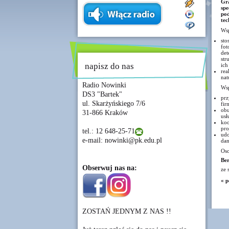
Gr
spe
pod
tec
Wsp
sto
fot
det
str
napisz do nas
ich
rea
nat
Radio Nowinki
Wsp
DS3 "Bartek"
prz
ul. Skarżyńskiego 7/6
fir
obu
31-866 Kraków
usł
koo
pro
tel.: 12 648-25-71
udo
e-mail: nowinki@pk.edu.pl
dan
Os
Ber
Obserwuj nas na:
ze 
« p
ZOSTAŃ JEDNYM Z NAS !!