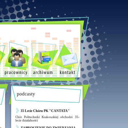
podcasty
35 Lecie Chóru PK "CANTATA"
Chór Politechniki Krakowskiej obchodzi 35-
lecie działalności