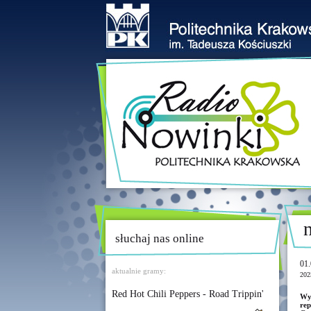
słuchaj nas online
01.
aktualnie gramy:
202
Red Hot Chili Peppers - Road Trippin'
Wy
re