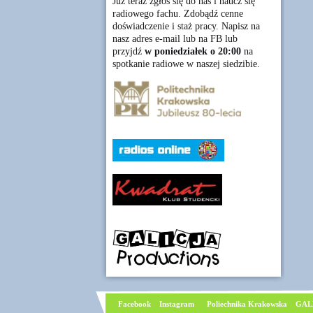
Już teraz zgłoś się do nas i naucz się
radiowego fachu. Zdobądź cenne
doświadczenie i staż pracy. Napisz na
nasz adres e-mail lub na FB lub
przyjdź
w poniedziałek o 20:00
na
spotkanie radiowe w naszej siedzibie.
Facebook
I
nstagram
Poliechnika Krakowska
GAL