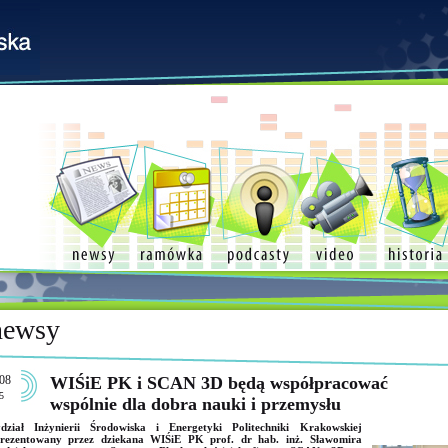
newsy
08
WIŚiE PK i SCAN 3D będą współpracować
5
wspólnie dla dobra nauki i przemysłu
dział Inżynierii Środowiska i Energetyki Politechniki Krakowskiej
prezentowany przez dziekana WIŚiE PK prof. dr hab. inż. Sławomira