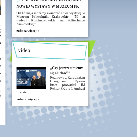
ZAPROSZENIE DO ZWIEDZANIA
NOWEJ WYSTAWY W MUZEUM PK
Od 15 maja możemy zwiedzać nową wystawę w
Muzeum Politechniki Krakowskiej- "50 lat
tradycji Kościuszkowskiej na Politechnice
Krakowskiej"
,
,
zobacz więcej »
i
a
m
video
z
h
„Czy jeszcze umiemy
się słuchać?”
h
Rozmowa z Kardynałem
h
Grzegorzem Rysiem
którą prowadził JM
Rektor PK prof. Andrzej
.
Szarata
t
zobacz więcej »