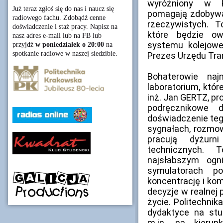
wyróżniony w K
Już teraz zgłoś się do nas i naucz się
pomagają zdobywa
radiowego fachu. Zdobądź cenne
rzeczywistych. T
doświadczenie i staż pracy. Napisz na
które będzie o
nasz adres e-mail lub na FB lub
systemu kolejowe
przyjdź
w poniedziałek o 20:00
na
spotkanie radiowe w naszej siedzibie.
Prezes Urzędu Tra
Bohaterowie naj
laboratorium, któr
inż. Jan GERTZ, pro
podręcznikowe 
doświadczenie teg
sygnałach, rozmowa
pracują dyżurn
technicznych. 
najsłabszym ogn
symulatorach p
koncentrację i ko
decyzje w realnej 
życie. Politechni
dydaktyce na stu
m.in. na kieru