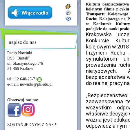
Kultura bezpieczeństwa
kolejnym filmie z cykl
Transportu Kolejowego 
Ruchu Kolejowego na Po
w Konkursie Kultury
podejście do nauki prakt
Krakowska
ucze
Konkursie Kult
napisz do nas
kolejowym w 2018 
Inżynierii Ruchu 
Radio Nowinki
symulatorom um
DS3 "Bartek"
ul. Skarżyńskiego 7/6
prowadzenia ruchu
31-866 Kraków
nietypowych. 
bezpieczeństwa w 
tel.: 12 648-25-71
do realnej pracy na 
e-mail: nowinki@pk.edu.pl
„Bezpieczeństwo 
Obserwuj nas na:
zaawansowana tec
wszystkim odpow
właściwe decyzje 
ważna jest edukac
ZOSTAŃ JEDNYM Z NAS !!
odpowiedzialnym s