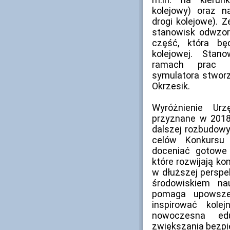
kolejowy) oraz 
drogi kolejowe). Z
stanowisk odwzor
część, która bę
kolejowej. Stan
ramach prac d
symulatora stworz
Okrzesik.
Wyróżnienie Urz
przyznane w 2018 
dalszej rozbudowy
celów Konkursu 
doceniać gotowe 
które rozwijają k
w dłuższej perspe
środowiskiem n
pomaga upowszec
inspirować kole
nowoczesna ed
zwiększania bezpi