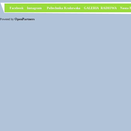
Facebook
I
nstagram
Poliechnika Krakowska
GALERIA RADIOWA
Nasza P
OpenPartners
Powered by