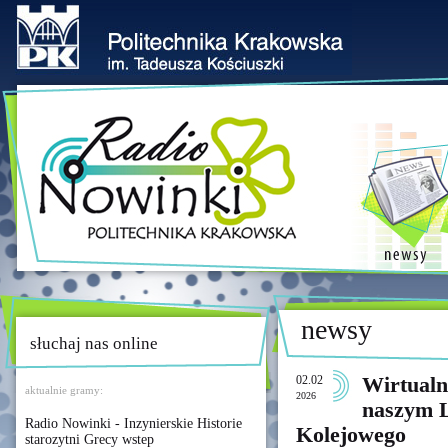
newsy
słuchaj nas online
02.02
Wirtualn
aktualnie gramy:
2026
naszym L
Radio Nowinki - Inzynierskie Historie
Kolejowego
starozytni Grecy wstep