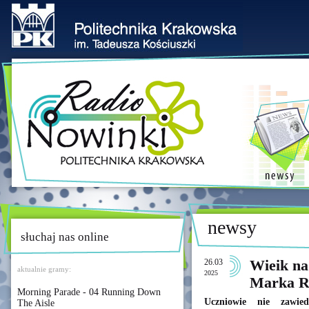
newsy
słuchaj nas online
26.03
Wieik na
aktualnie gramy:
2025
Marka R
Morning Parade - 04 Running Down
Uczniowie nie zawied
The Aisle