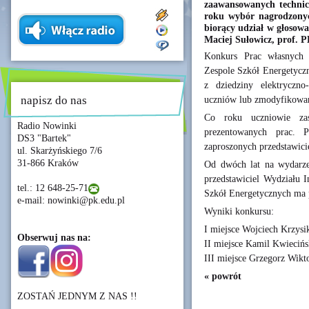
zaawansowanych technic
roku wybór nagrodzonyc
biorący udział w głosow
Maciej Sułowicz, prof. 
Konkurs Prac własnych
Zespole Szkół Energetyczn
z dziedziny elektryczno
napisz do nas
uczniów lub zmodyfikowaną
Co roku uczniowie z
Radio Nowinki
prezentowanych prac. P
DS3 "Bartek"
zaproszonych przedstawici
ul. Skarżyńskiego 7/6
31-866 Kraków
Od dwóch lat na wydarzen
przedstawiciel Wydziału I
tel.: 12 648-25-71
Szkół Energetycznych ma 
e-mail: nowinki@pk.edu.pl
Wyniki konkursu:
I miejsce Wojciech Krzysi
Obserwuj nas na:
II miejsce Kamil Kwiecińs
III miejsce Grzegorz Wikt
« powrót
ZOSTAŃ JEDNYM Z NAS !!