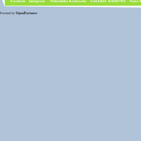
Facebook
I
nstagram
Poliechnika Krakowska
GALERIA RADIOWA
Nasza P
OpenPartners
Powered by