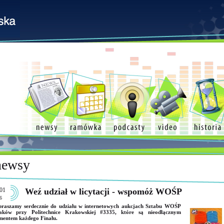
newsy
01
Weź udział w licytacji - wspomóż WOŚP
6
raszamy serdecznie do udziału w internetowych aukcjach Sztabu WOŚP
aków przy Politechnice Krakowskiej #3335, które są nieodłącznym
mentem każdego Finału.