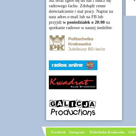
Już teraz zgłoś się do nas i naucz się
radiowego fachu. Zdobądź cenne
doświadczenie i staż pracy. Napisz na
nasz adres e-mail lub na FB lub
przyjdź
w poniedziałek o 20:00
na
spotkanie radiowe w naszej siedzibie.
Facebook
I
nstagram
Poliechnika Krakowska
GAL