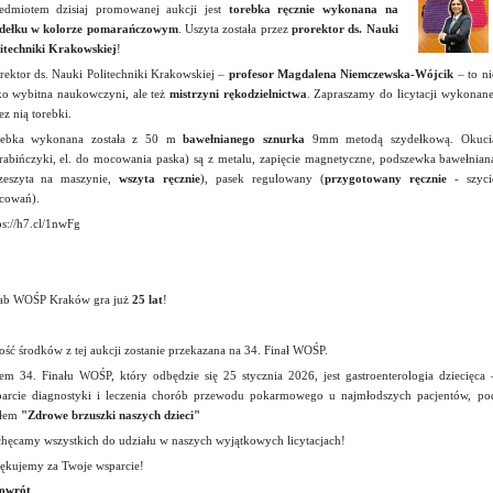
edmiotem dzisiaj promowanej aukcji jest
torebka ręcznie wykonana na
ydełku w kolorze pomarańczowym
. Uszyta została przez
prorektor ds. Nauki
itechniki Krakowskiej
!
rektor ds. Nauki Politechniki Krakowskiej –
profesor Magdalena Niemczewska-Wójcik
– to ni
ko wybitna naukowczyni, ale też
mistrzyni rękodzielnictwa
. Zapraszamy do licytacji wykonane
ez nią torebki.
rebka wykonana została z 50 m
bawełnianego sznurka
9mm metodą szydełkową. Okuci
rabińczyki, el. do mocowania paska) są z metalu, zapięcie magnetyczne, podszewka bawełnian
zeszyta na maszynie,
wszyta ręcznie
), pasek regulowany (
przygotowany ręcznie
- szyci
cowań).
ps://h7.cl/1nwFg
ab WOŚP Kraków gra już
25 lat
!
ość środków z tej aukcji zostanie przekazana na 34. Finał WOŚP.
em 34. Finału WOŚP, który odbędzie się 25 stycznia 2026, jest gastroenterologia dziecięca 
arcie diagnostyki i leczenia chorób przewodu pokarmowego u najmłodszych pacjentów, po
słem
"Zdrowe brzuszki naszych dzieci"
hęcamy wszystkich do udziału w naszych wyjątkowych licytacjach!
ękujemy za Twoje wsparcie!
owrót