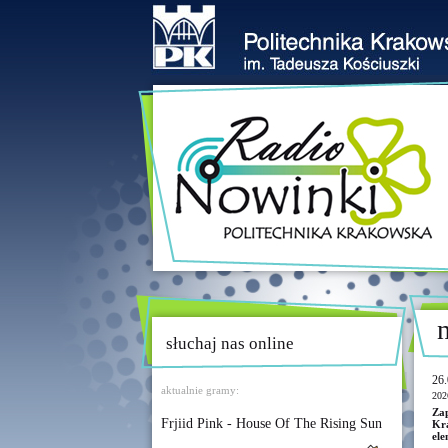
słuchaj nas online
26.
aktualnie gramy:
202
Zap
Frjiid Pink - House Of The Rising Sun
Kr
ele