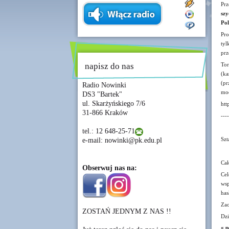
Prz
sz
Pol
Pro
tyl
prz
napisz do nas
To
(ka
(pr
Radio Nowinki
mo
DS3 "Bartek"
ul. Skarżyńskiego 7/6
htt
31-866 Kraków
----
tel.: 12 648-25-71
Szt
e-mail: nowinki@pk.edu.pl
Cał
Obserwuj nas na:
Cel
wsp
ha
Zac
ZOSTAŃ JEDNYM Z NAS !!
Dzi
« p