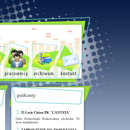
podcasty
35 Lecie Chóru PK "CANTATA"
Chór Politechniki Krakowskiej obchodzi 35-
lecie działalności