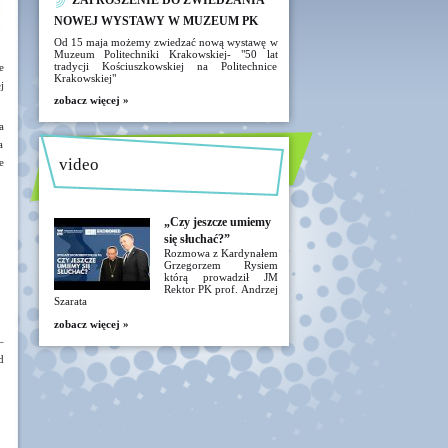
ZAPROSZENIE DO ZWIEDZANIA
NOWEJ WYSTAWY W MUZEUM PK
Od 15 maja możemy zwiedzać nową wystawę w
Muzeum Politechniki Krakowskiej- "50 lat
tradycji Kościuszkowskiej na Politechnice
e
Krakowskiej"
j
zobacz więcej »
a
a
video
e
„Czy jeszcze umiemy
się słuchać?”
Rozmowa z Kardynałem
Grzegorzem Rysiem
którą prowadził JM
Rektor PK prof. Andrzej
Szarata
zobacz więcej »
–
d