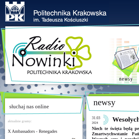
newsy
słuchaj nas online
31.03
Wesołych
aktualnie gramy:
2024
Niech te święta będą peł
X Ambassadors - Renegades
Zmartwychwstanie Pań