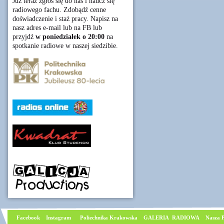
Już teraz zgłoś się do nas i naucz się
radiowego fachu. Zdobądź cenne
doświadczenie i staż pracy. Napisz na
nasz adres e-mail lub na FB lub
przyjdź
w poniedziałek o 20:00
na
spotkanie radiowe w naszej siedzibie.
Facebook
I
nstagram
Poliechnika Krakowska
GALERIA RADIOWA
Nasza P