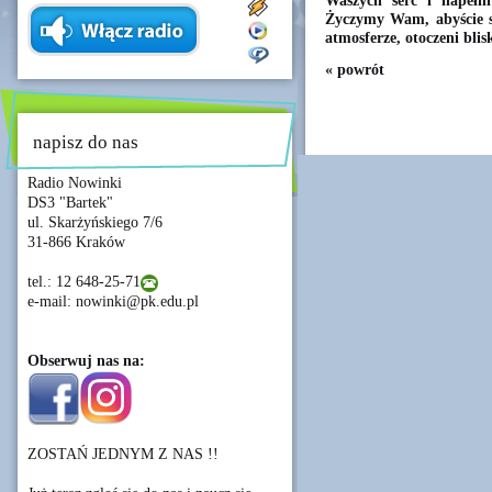
Waszych serc i napeł
Życzymy Wam, abyście sp
atmosferze, otoczeni blis
« powrót
napisz do nas
Radio Nowinki
DS3 "Bartek"
ul. Skarżyńskiego 7/6
31-866 Kraków
tel.: 12 648-25-71
e-mail: nowinki@pk.edu.pl
Obserwuj nas na:
ZOSTAŃ JEDNYM Z NAS !!