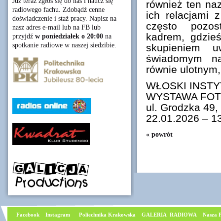
Już teraz zgłoś się do nas i naucz się
również ten na
radiowego fachu. Zdobądź cenne
ich relacjami
doświadczenie i staż pracy. Napisz na
często pozos
nasz adres e-mail lub na FB lub
kadrem, gdzieś
przyjdź
w poniedziałek o 20:00
na
spotkanie radiowe w naszej siedzibie.
skupieniem u
świadomym na
równie ulotnym,
WŁOSKI INST
WYSTAWA FOT
ul. Grodzka 49
22.01.2026 – 1
« powrót
Facebook
I
nstagram
Poliechnika Krakowska
GALERIA RADIOWA
Nasza P