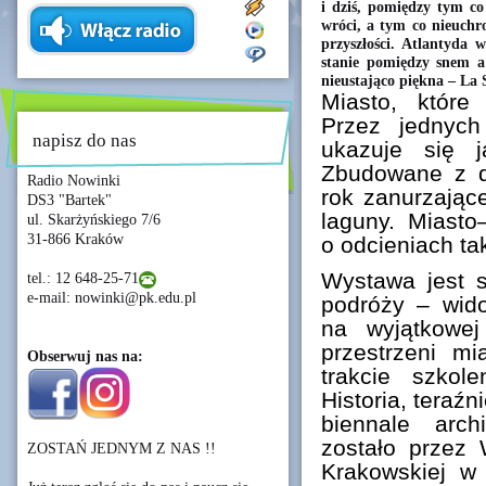
i dziś, pomiędzy tym co 
wróci, a tym co nieuchro
przyszłości. Atlantyda
stanie pomiędzy snem a
nieustająco piękna – La 
Miasto, które
Przez jednyc
napisz do nas
ukazuje się j
Zbudowane z d
Radio Nowinki
rok zanurzając
DS3 "Bartek"
laguny. Miasto
ul. Skarżyńskiego 7/6
31-866 Kraków
o odcieniach ta
Wystawa jest 
tel.: 12 648-25-71
e-mail: nowinki@pk.edu.pl
podróży – wido
na wyjątkowej
przestrzeni m
Obserwuj nas na:
trakcie szkol
Historia, teraź
biennale arch
zostało przez W
ZOSTAŃ JEDNYM Z NAS !!
Krakowskiej w