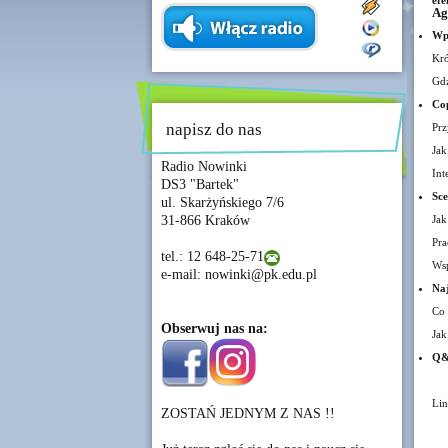
efe
Ag
Wpr
Kró
Gdz
Cop
napisz do nas
Prz
Jak
Radio Nowinki
Int
DS3 "Bartek"
Sce
ul. Skarżyńskiego 7/6
31-866 Kraków
Jak
Pra
tel.: 12 648-25-71
Wsp
e-mail: nowinki@pk.edu.pl
Naj
Co 
Obserwuj nas na:
Jak
Q
Lin
ZOSTAŃ JEDNYM Z NAS !!