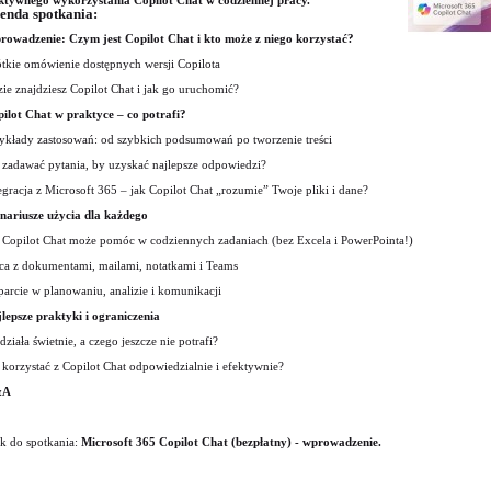
ktywnego wykorzystania Copilot Chat w codziennej pracy.
enda spotkania:
owadzenie: Czym jest Copilot Chat i kto może z niego korzystać?
tkie omówienie dostępnych wersji Copilota
ie znajdziesz Copilot Chat i jak go uruchomić?
ilot Chat w praktyce – co potrafi?
ykłady zastosowań: od szybkich podsumowań po tworzenie treści
 zadawać pytania, by uzyskać najlepsze odpowiedzi?
egracja z Microsoft 365 – jak Copilot Chat „rozumie” Twoje pliki i dane?
nariusze użycia dla każdego
 Copilot Chat może pomóc w codziennych zadaniach (bez Excela i PowerPointa!)
ca z dokumentami, mailami, notatkami i Teams
arcie w planowaniu, analizie i komunikacji
lepsze praktyki i ograniczenia
działa świetnie, a czego jeszcze nie potrafi?
 korzystać z Copilot Chat odpowiedzialnie i efektywnie?
&A
k do spotkania:
Microsoft 365 Copilot Chat (bezpłatny) - wprowadzenie.