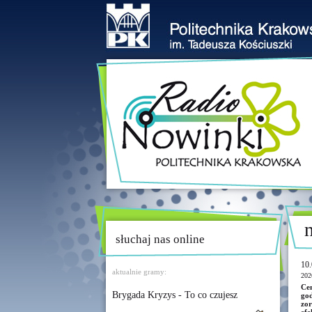
słuchaj nas online
10.
aktualnie gramy:
202
Ce
Brygada Kryzys - To co czujesz
god
zo