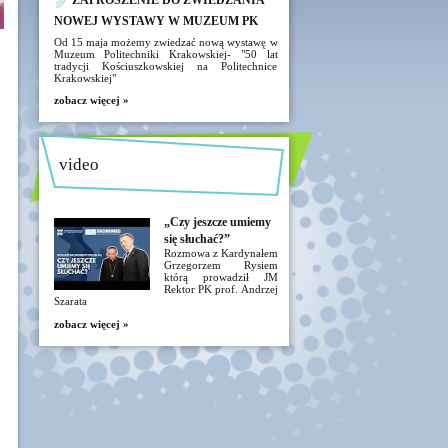
ZAPROSZENIE DO ZWIEDZANIA
NOWEJ WYSTAWY W MUZEUM PK
Od 15 maja możemy zwiedzać nową wystawę w
Muzeum Politechniki Krakowskiej- "50 lat
tradycji Kościuszkowskiej na Politechnice
Krakowskiej"
zobacz więcej »
video
„Czy jeszcze umiemy
się słuchać?”
Rozmowa z Kardynałem
Grzegorzem Rysiem
którą prowadził JM
Rektor PK prof. Andrzej
Szarata
zobacz więcej »