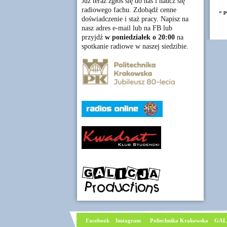
Już teraz zgłoś się do nas i naucz się
radiowego fachu. Zdobądź cenne
« p
doświadczenie i staż pracy. Napisz na
nasz adres e-mail lub na FB lub
przyjdź
w poniedziałek o 20:00
na
spotkanie radiowe w naszej siedzibie.
Facebook
I
nstagram
Poliechnika Krakowska
GAL