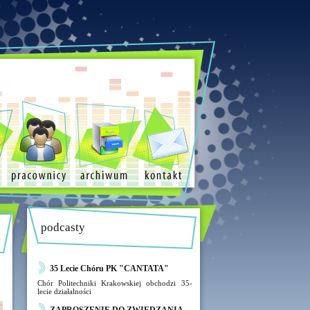
podcasty
35 Lecie Chóru PK "CANTATA"
Chór Politechniki Krakowskiej obchodzi 35-
lecie działalności