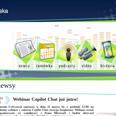
newsy
03
Webinar Copilot Chat już jutro!
6
ntrum Cyfryzacji zaprasza w dniu 11 marca br. o godzinie 12.00 na
zinny webinar z zakresu Copilot Chat (wersja bezpłatna). Webinar został
rganizowany we współpracy z firma Microsoft i będzie dotyczył