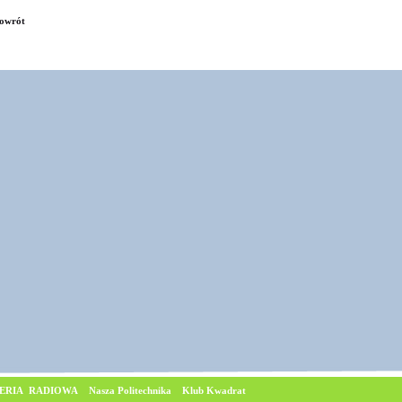
owrót
ERIA RADIOWA
Nasza Politechnika
Klub Kwadrat
© Copyrig