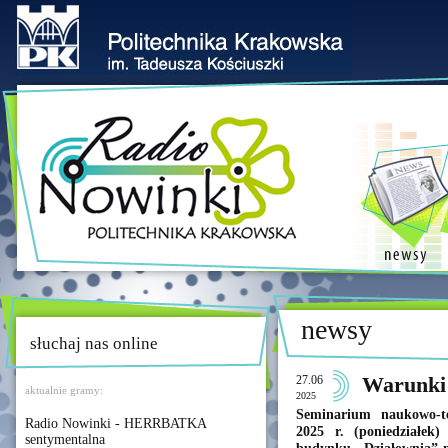
newsy
słuchaj nas online
27.06
Warunki 
aktualnie gramy:
2025
Seminarium naukowo-te
Radio Nowinki - HERRBATKA
2025 r. (poniedziałek
sentymentalna