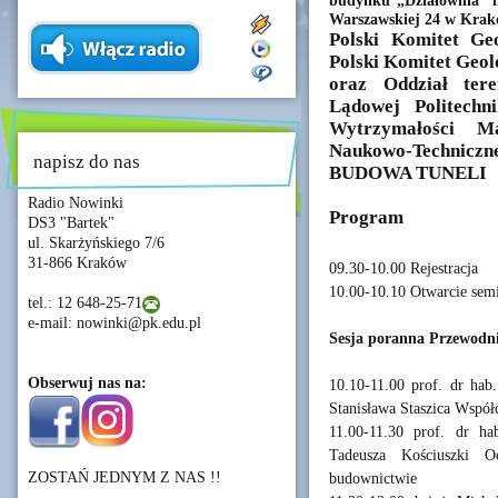
budynku „Działownia” n
Warszawskiej 24 w Krak
Polski Komitet Geo
Polski Komitet Geolo
oraz Oddział ter
Lądowej Politechn
Wytrzymałości M
Naukowo-Techn
napisz do nas
BUDOWA TUNELI
Radio Nowinki
Program
DS3 "Bartek"
ul. Skarżyńskiego 7/6
31-866 Kraków
09.30-10.00 Rejestracja
10.00-10.10 Otwarcie sem
tel.: 12 648-25-71
e-mail: nowinki@pk.edu.pl
Sesja poranna Przewodnic
Obserwuj nas na:
10.10-11.00 prof. dr hab
Stanisława Staszica Wspó
11.00-11.30 prof. dr ha
Tadeusza Kościuszki 
ZOSTAŃ JEDNYM Z NAS !!
budownictwie