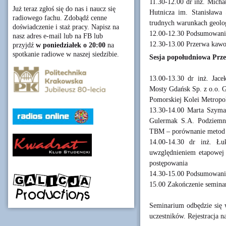
11.30-12.00 dr inż. Micha
Już teraz zgłoś się do nas i naucz się
Hutnicza im. Stanisława
radiowego fachu. Zdobądź cenne
trudnych warunkach geol
doświadczenie i staż pracy. Napisz na
12.00-12.30 Podsumowanie
nasz adres e-mail lub na FB lub
12.30-13.00 Przerwa kaw
przyjdź
w poniedziałek o 20:00
na
spotkanie radiowe w naszej siedzibie.
Sesja popołudniowa Prze
13.00-13.30 dr inż. Jac
Mosty Gdańsk Sp. z o.o. 
Pomorskiej Kolei Metropo
13.30-14.00 Marta Szyma
Gulermak S.A. Podziemne
TBM – porównanie metod 
14.00-14.30 dr inż. Łu
uwzględnieniem etapowej r
postępowania
14.30-15.00 Podsumowanie
15.00 Zakończenie semina
Seminarium odbędzie się w
uczestników. Rejestracja n