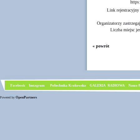
http
Link rejestracyjny
Organizatorzy zastrzega
Liczba miejsc je
« powrót
Facebook
I
nstagram
Poliechnika Krakowska
GALERIA RADIOWA
Nasza P
OpenPartners
Powered by