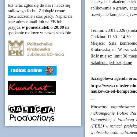
nauczycieli akademickic
Już teraz zgłoś się do nas i naucz się
aplikowanie o granty, an
radiowego fachu. Zdobądź cenne
rozwijanie kompetencji zw
doświadczenie i staż pracy. Napisz na
nasz adres e-mail lub na FB lub
przyjdź
w poniedziałek o 20:00
na
Termin: 28.01.2026 (środa
spotkanie radiowe w naszej siedzibie.
Godzina: 11:30 - 14:30
Miejsce: Sala konferen
Krakowska, ul. Warszawsk
Ilość miejsc: limit 30 mie
Szkolenie jest bezpłatne
Szczegółowa agenda oraz 
https://www.transfer.edu
naukowca-od-kompetencj
---
Warsztaty organizowa
makroregionie Polska Po
Europejskiej z Funduszu
(FERS) w ramach projektu 
w obsłudze osób cudzoziem