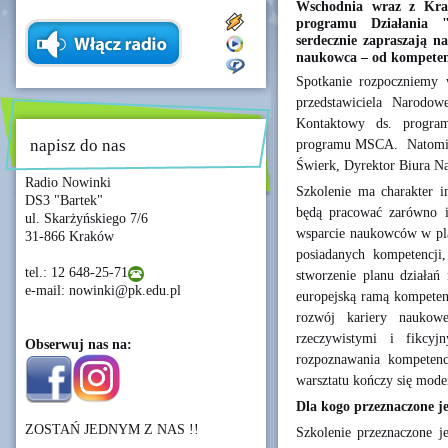
Wschodnia wraz z Kr
programu Działania 
serdecznie zapraszają n
naukowca – od kompetenc
Spotkanie rozpoczniemy 
przedstawiciela Narodo
Kontaktowy ds. program
napisz do nas
programu MSCA. Natomias
Świerk, Dyrektor Biura N
Radio Nowinki
Szkolenie ma charakter i
DS3 "Bartek"
będą pracować zarówno in
ul. Skarżyńskiego 7/6
wsparcie naukowców w pla
31-866 Kraków
posiadanych kompetencji
tel.: 12 648-25-71
stworzenie planu działań 
e-mail: nowinki@pk.edu.pl
europejską ramą kompetenc
rozwój kariery naukowe
rzeczywistymi i fikcy
Obserwuj nas na:
rozpoznawania kompetencj
warsztatu kończy się mod
Dla kogo przeznaczone je
ZOSTAŃ JEDNYM Z NAS !!
Szkolenie przeznaczone j