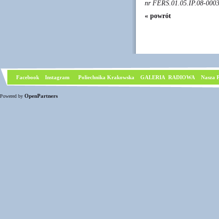
nr FERS.01.05.IP.08-0003
« powrót
Facebook
I
nstagram
Poliechnika Krakowska
GALERIA RADIOWA
Nasza P
OpenPartners
Powered by