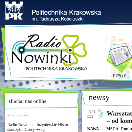
newsy
słuchaj nas online
13.01
Warsztat
aktualnie gramy:
2026
– od kom
Radio Nowinki - Inzynierskie Historie
NAWA - MSCA Punkt 
starozytni Grecy wstep