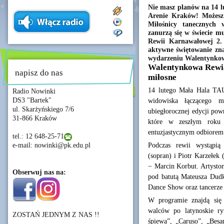
Nie masz planów na 14 
Arenie Kraków! Możesz
Miłośnicy tanecznych 
zanurzą się w świecie m
Rewii Karnawałowej 2. 
aktywne świętowanie zna
wydarzeniu Walentynko
Walentynkowa Rewia
napisz do nas
miłosne
14 lutego Mała Hala TA
Radio Nowinki
DS3 "Bartek"
widowiska łączącego m
ul. Skarżyńskiego 7/6
ubiegłorocznej edycji po
31-866 Kraków
które w zeszłym roku p
entuzjastycznym odbiorem
tel.: 12 648-25-71
Podczas rewii wystąpią
e-mail: nowinki@pk.edu.pl
(sopran) i Piotr Karzełek
− Marcin Korbut. Artysto
Obserwuj nas na:
pod batutą Mateusza Dudka
Dance Show oraz tancerze
W programie znajdą się 
walców po latynoskie ry
ZOSTAŃ JEDNYM Z NAS !!
śpiewa”, „Caruso”, „Bes