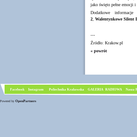
jako święto pełne emocji 
Dodatkowe informacje
2
,
Walentynkowe Silent 
---
Źródło: Krakow.pl
« powrót
Facebook
I
nstagram
Poliechnika Krakowska
GALERIA RADIOWA
Nasza P
OpenPartners
Powered by