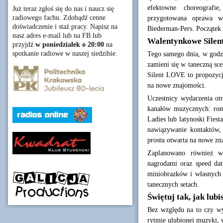
efektowne choreografie
Już teraz zgłoś się do nas i naucz się
radiowego fachu. Zdobądź cenne
przygotowana oprawa wi
doświadczenie i staż pracy. Napisz na
Biederman-Pers. Początek 
nasz adres e-mail lub na FB lub
Walentynkowe Silent
przyjdź
w poniedziałek o 20:00
na
spotkanie radiowe w naszej siedzibie.
Tego samego dnia, w god
zamieni się w taneczną sce
Silent LOVE to propozycj
na nowe znajomości.
Uczestnicy wydarzenia ot
kanałów muzycznych: rom
Ladies lub latynoski Fies
nawiązywanie kontaktów, 
prostu otwarta na nowe zn
Zaplanowano również wa
nagrodami oraz speed dat
miniobrazków i własnych 
tanecznych setach.
Świętuj tak, jak lubi
Bez względu na to czy wy
rytmie ulubionej muzyki,