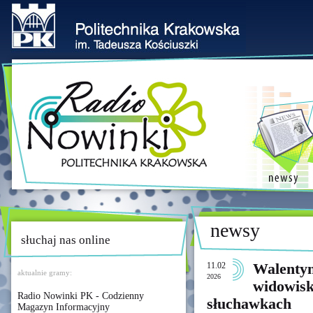
newsy
słuchaj nas online
11.02
Walenty
aktualnie gramy:
2026
widowisk
Radio Nowinki PK - Codzienny
słuchawkach
Magazyn Informacyjny