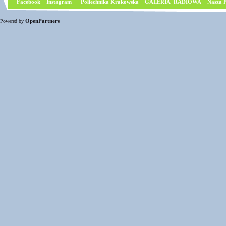
Facebook
I
nstagram
Poliechnika Krakowska
GALERIA RADIOWA
Nasza P
OpenPartners
Powered by