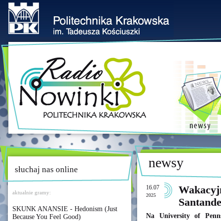
newsy
słuchaj nas online
16.07
Wakacyjn
aktualnie gramy:
2025
Santand
SKUNK ANANSIE - Hedonism (Just
Na University of Penn
Because You Feel Good)