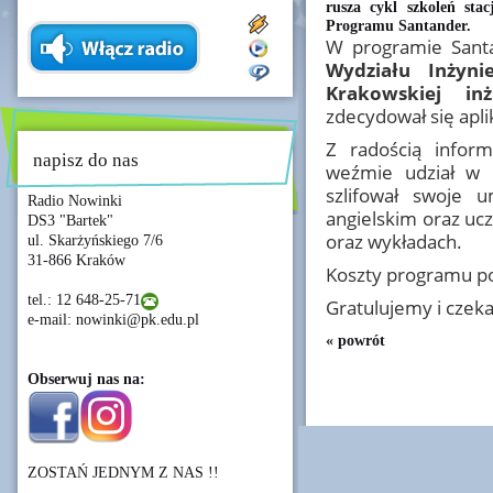
rusza cykl szkoleń sta
Programu Santander.
W programie Sant
Wydziału Inżynie
Krakowskiej in
zdecydował się apl
Z radością inform
napisz do nas
weźmie udział w 
szlifował swoje u
Radio Nowinki
angielskim oraz uc
DS3 "Bartek"
oraz wykładach.
ul. Skarżyńskiego 7/6
31-866 Kraków
Koszty programu 
tel.: 12 648-25-71
Gratulujemy i czeka
e-mail: nowinki@pk.edu.pl
« powrót
Obserwuj nas na:
ZOSTAŃ JEDNYM Z NAS !!