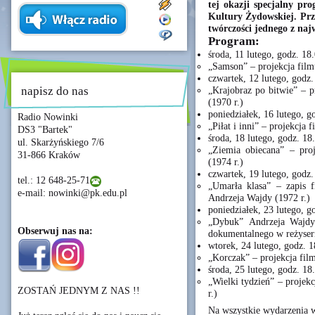
tej okazji specjalny p
Kultury Żydowskiej. Pr
twórczości jednego z naj
Program:
środa, 11 lutego, godz. 18
„Samson” – projekcja film
czwartek, 12 lutego, godz.
napisz do nas
„Krajobraz po bitwie” – p
(1970 r.)
poniedziałek, 16 lutego, g
Radio Nowinki
„Piłat i inni” – projekcja
DS3 "Bartek"
środa, 18 lutego, godz. 18
ul. Skarżyńskiego 7/6
„Ziemia obiecana” – proj
31-866 Kraków
(1974 r.)
czwartek, 19 lutego, godz.
tel.: 12 648-25-71
„Umarła klasa” – zapis f
e-mail: nowinki@pk.edu.pl
Andrzeja Wajdy (1972 r.)
poniedziałek, 23 lutego, g
„Dybuk” Andrzeja Wajdy
Obserwuj nas na:
dokumentalnego w reżyser
wtorek, 24 lutego, godz. 1
„Korczak” – projekcja fil
środa, 25 lutego, godz. 18
„Wielki tydzień” – projek
ZOSTAŃ JEDNYM Z NAS !!
r.)
Na wszystkie wydarzenia 