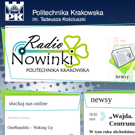
newsy
słuchaj nas online
10.02
„Wajda. 
aktualnie gramy:
2026
Centrum
OneRepublic - Waking Up
W tym roku obchodzimy 