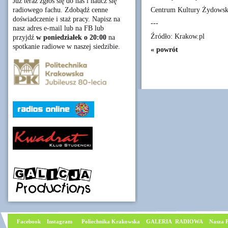
Już teraz zgłoś się do nas i naucz się
Centrum Kultury Żydowskie
radiowego fachu. Zdobądź cenne
doświadczenie i staż pracy. Napisz na
---
nasz adres e-mail lub na FB lub
Źródło: Krakow.pl
przyjdź
w poniedziałek o 20:00
na
spotkanie radiowe w naszej siedzibie.
« powrót
Facebook
I
nstagram
Poliechnika Krakowska
GALERIA RADIOWA
Nasza P