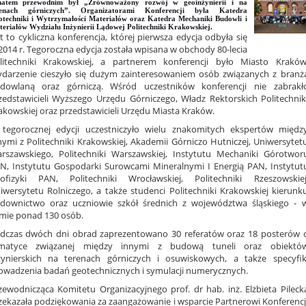
matem przewodnim był „Zrównoważony rozwój w geoinżynierii i na
renach górniczych”. Organizatorami Konferencji była Katedra
techniki i Wytrzymałości Materiałów oraz Katedra Mechaniki Budowli i
eriałów Wydziału Inżynierii Lądowej Politechniki Krakowskiej.
st to cykliczna konferencja, której pierwsza edycja odbyła się
2014 r. Tegoroczna edycja została wpisana w obchody 80-lecia
litechniki Krakowskiej, a partnerem konferencji było Miasto Kraków
darzenie cieszyło się dużym zainteresowaniem osób związanych z branż
dowlaną oraz górniczą. Wśród uczestników konferencji nie zabrakł
zedstawicieli Wyższego Urzędu Górniczego, Władz Rektorskich Politechnik
akowskiej oraz przedstawicieli Urzędu Miasta Kraków.
tegorocznej edycji uczestniczyło wielu znakomitych ekspertów międz
nymi z Politechniki Krakowskiej, Akademii Górniczo Hutniczej, Uniwersytet
rszawskiego, Politechniki Warszawskiej, Instytutu Mechaniki Górotwor
N, Instytutu Gospodarki Surowcami Mineralnymi I Energią PAN, Instytut
ofizyki PAN, Politechniki Wrocławskiej, Politechniki Rzeszowskiej
iwersytetu Rolniczego, a także studenci Politechniki Krakowskiej kierunk
downictwo oraz uczniowie szkół średnich z województwa śląskiego - 
mie ponad 130 osób.
dczas dwóch dni obrad zaprezentowano 30 referatów oraz 18 posterów 
matyce związanej między innymi z budową tuneli oraz obiektó
żynierskich na terenach górniczych i osuwiskowych, a także specyfik
owadzenia badań geotechnicznych i symulacji numerycznych.
zewodnicząca Komitetu Organizacyjnego prof. dr hab. inż. Elżbieta Pileck
zekazała podziękowania za zaangażowanie i wsparcie Partnerowi Konferencj