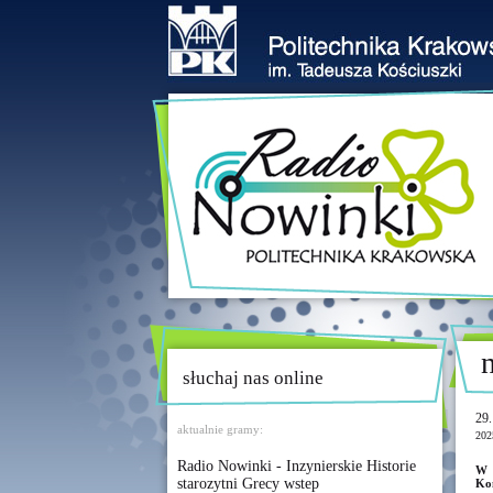
słuchaj nas online
29.
aktualnie gramy:
202
Radio Nowinki - Inzynierskie Historie
W 
starozytni Grecy wstep
Ko