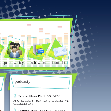
podcasty
35 Lecie Chóru PK "CANTATA"
Chór Politechniki Krakowskiej obchodzi 35-
lecie działalności