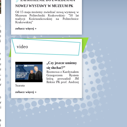
ZAPROSZENIE DO ZWIEDZANIA
NOWEJ WYSTAWY W MUZEUM PK
Od 15 maja możemy zwiedzać nową wystawę w
Muzeum Politechniki Krakowskiej- "50 lat
tradycji Kościuszkowskiej na Politechnice
Krakowskiej"
.
zobacz więcej »
ą
o
i
video
y
u
„Czy jeszcze umiemy
u
się słuchać?”
u
Rozmowa z Kardynałem
,
Grzegorzem Rysiem
u
którą prowadził JM
Rektor PK prof. Andrzej
w
Szarata
zobacz więcej »
o
w
i
a
i