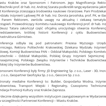
astu Kraków oraz Sponsorom i Patronom. Jego Magnificencja Rekto
litechniki prof. dr hab. inż. Andrzej Szarata podkreślił rangę wydarzenia jaki
st Konferencja zrzeszająca środowiska naukowe i branżowe. Pani Prodzieka
działu Inżynierii Lądowej PK dr hab. Inż. Dorota Jarosińska, prof. PK, w śla
 Panem Rektorem, zwróciła uwagę na aktualną i ciekawą tematyk
stąpień. Przewodniczący Komitetu naukowego Konferencji prof. dr hab. Inż
deusz Tatara zakończył część oficjalną uroczystego otwarcia Konferencj
zedstawieniem, krótkiej historii Konferencji z cyklu Budownictwo
frastruktura-Górnictwo.
nferencja odbyła się pod patronatem: Prezesa Wyższego Urzęd
rniczego, Rektora Politechniki Krakowskiej, Dziekana Wydziału Inżynieri
dowej, Komisji Budownictwa PAN – Oddział Małopolski, Polskiego Komitet
otechniki – Oddział Małopolski, Polskiej Grupy Inżynierii Sejsmicznej 
rasejsmicznej, Polskiego Związku Inżynierów i Techników Budownictwa
lskiej Izby Inżynierów Budownictwa.
onsorami Konferencji były firmy: JD Enginieering Sp. z o.o., Laser - 3D, Inor
. z o.o., Geopartner Geofizyka Sp. z o.o., Geocore Sp. z o.o.
tronaty medialne Konferencji to: Builder, Gospodarka Wodna, Inżynie
downictwa, Transport Miejski i Regionalny, Czasopismo Techniczne
ndacja Promocji Kultury oraz Kraków Zaprasza.
rdecznie dziękujemy wszystkim instytucjom zaangażowanym w Wydarzenie
w szczególności Partnerowi Konferencji – Miastu Kraków.