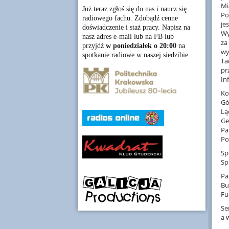
Mi
Już teraz zgłoś się do nas i naucz się
Po
radiowego fachu. Zdobądź cenne
je
doświadczenie i staż pracy. Napisz na
Wy
nasz adres e-mail lub na FB lub
za
przyjdź
w poniedziałek o 20:00
na
wy
spotkanie radiowe w naszej siedzibie.
Ta
pr
In
Ko
Gó
Lą
Ge
Pa
Po
Sp
Sp
Pa
Bu
Fu
Se
a 