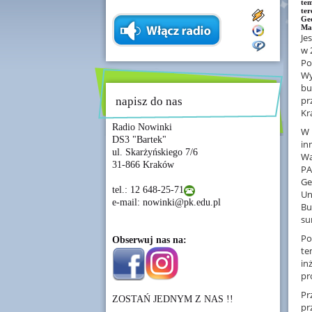
te
te
Geo
Mat
Je
w 
Po
Wy
bu
pr
napisz do nas
Kr
Radio Nowinki
W 
DS3 "Bartek"
in
ul. Skarżyńskiego 7/6
Wa
31-866 Kraków
PA
Ge
tel.: 12 648-25-71
Un
e-mail: nowinki@pk.edu.pl
Bu
su
Po
Obserwuj nas na:
te
in
pr
Pr
ZOSTAŃ JEDNYM Z NAS !!
pr