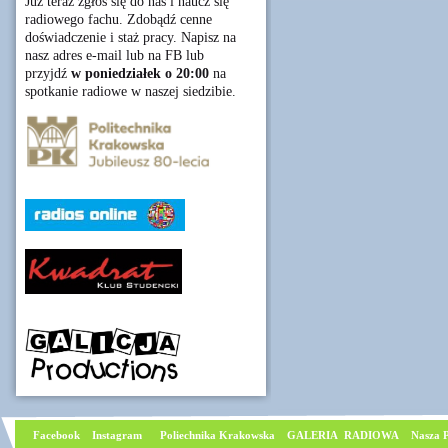
Już teraz zgłoś się do nas i naucz się
radiowego fachu. Zdobądź cenne
doświadczenie i staż pracy. Napisz na
nasz adres e-mail lub na FB lub
przyjdź
w poniedziałek o 20:00
na
spotkanie radiowe w naszej siedzibie.
Facebook
I
nstagram
Poliechnika Krakowska
GALERIA RADIOWA
Nasza P