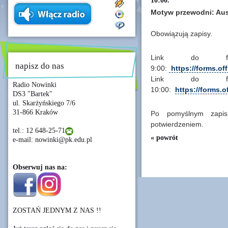
10:00.
Motyw przewodni: Aus
Obowiązują zapisy.
Link do for
napisz do nas
9:00:
https://forms.o
Link do for
Radio Nowinki
10:00:
https://forms
DS3 "Bartek"
ul. Skarżyńskiego 7/6
31-866 Kraków
Po pomyślnym zapis
potwierdzeniem.
tel.: 12 648-25-71
« powrót
e-mail: nowinki@pk.edu.pl
Obserwuj nas na:
ZOSTAŃ JEDNYM Z NAS !!