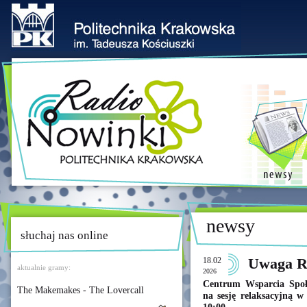
newsy
słuchaj nas online
18.02
Uwaga Re
aktualnie gramy:
2026
Centrum Wsparcia Społ
The Makemakes - The Lovercall
na sesję relaksacyjną w