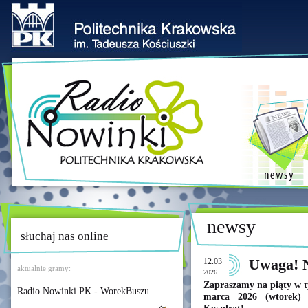
newsy
słuchaj nas online
12.03
Uwaga! 
aktualnie gramy:
2026
Zapraszamy na piąty w 
Radio Nowinki PK - WorekBuszu
marca 2026 (wtorek)