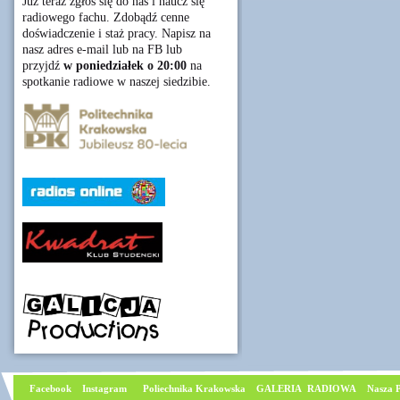
Już teraz zgłoś się do nas i naucz się
radiowego fachu. Zdobądź cenne
doświadczenie i staż pracy. Napisz na
nasz adres e-mail lub na FB lub
przyjdź
w poniedziałek o 20:00
na
spotkanie radiowe w naszej siedzibie.
Facebook
I
nstagram
Poliechnika Krakowska
GALERIA RADIOWA
Nasza P