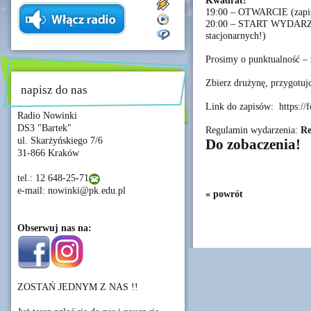
Kwadrat!
19:00 – OTWARCIE (zapis
20:00 – START WYDARZE
stacjonarnych!)
Prosimy o punktualność –
Zbierz drużynę, przygotuj
napisz do nas
Link do zapisów: https:/
Radio Nowinki
DS3 "Bartek"
Regulamin wydarzenia: ​
Re
ul. Skarżyńskiego 7/6
Do zobaczenia!
31-866 Kraków
tel.: 12 648-25-71
e-mail: nowinki@pk.edu.pl
« powrót
Obserwuj nas na:
ZOSTAŃ JEDNYM Z NAS !!