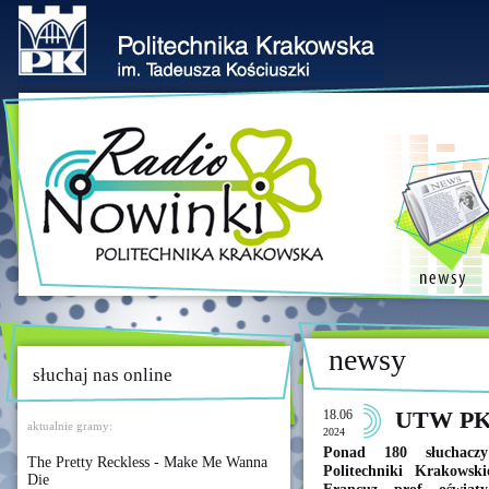
newsy
słuchaj nas online
18.06
UTW PK z
aktualnie gramy:
2024
Ponad 180 słuchaczy
The Pretty Reckless - Make Me Wanna
Politechniki Krakowsk
Die