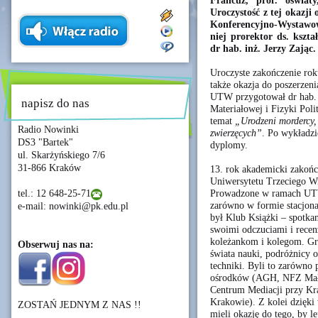
Francuz, prof. oświat
Uroczystość z tej okazji
Konferencyjno-Wystaw
niej prorektor ds. kszta
dr hab. inż. Jerzy Zając.
Uroczyste zakończenie rok
także okazja do poszerzen
UTW przygotował dr hab. A
napisz do nas
Materiałowej i Fizyki Pol
temat
„Urodzeni mordercy, c
Radio Nowinki
zwierzęcych”
. Po wykładzi
DS3 "Bartek"
dyplomy.
ul. Skarżyńskiego 7/6
31-866 Kraków
13. rok akademicki zakońc
Uniwersytetu Trzeciego Wi
Prowadzone w ramach UTW 
tel.: 12 648-25-71
zarówno w formie stacjona
e-mail: nowinki@pk.edu.pl
był Klub Książki – spotkan
swoimi odczuciami i recenz
koleżankom i kolegom. G
Obserwuj nas na:
świata nauki, podróżnicy o
techniki. Byli to zarówno 
ośrodków (AGH, NFZ Mało
Centrum Mediacji przy K
Krakowie). Z kolei dzięk
ZOSTAŃ JEDNYM Z NAS !!
mieli okazję do tego, by l