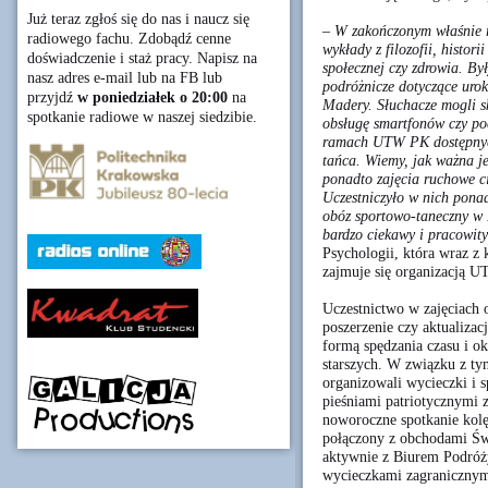
Już teraz zgłoś się do nas i naucz się
–
W zakończonym właśnie r
radiowego fachu. Zdobądź cenne
wykłady z filozofii, histor
doświadczenie i staż pracy. Napisz na
społecznej czy zdrowia. By
nasz adres e-mail lub na FB lub
podróżnicze dotyczące urok
przyjdź
w poniedziałek o 20:00
na
Madery. Słuchacze mogli sk
spotkanie radiowe w naszej siedzibie.
obsługę smartfonów czy po
ramach UTW PK dostępnych 
tańca. Wiemy, jak ważna je
ponadto zajęcia ruchowe ci
Uczestniczyło w nich pona
obóz sportowo-taneczny w 
bardzo ciekawy i pracowity
Psychologii, która wraz z
zajmuje się organizacją 
Uczestnictwo w zajęciach
poszerzenie czy aktualizac
formą spędzania czasu i ok
starszych. W związku z t
organizowali wycieczki i s
pieśniami patriotycznymi 
noworoczne spotkanie kol
połączony z obchodami Świ
aktywnie z Biurem Podróż
wycieczkami zagranicznym