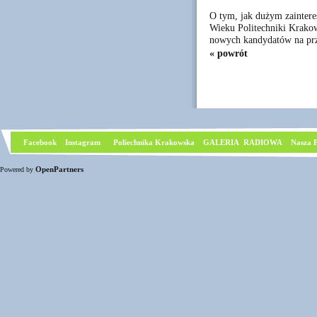
O tym, jak dużym zaintere
Wieku Politechniki Krakows
nowych kandydatów na przy
« powrót
Facebook
I
nstagram
Poliechnika Krakowska
GALERIA RADIOWA
Nasza P
OpenPartners
Powered by