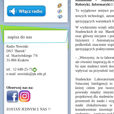
studentom – Studenck
Robotyki, Informatyki i 
To wyjątkowe miejsce po
nowych technologii, automa
sprzyjających warunkach b
W wydarzeniu wzięli udzia
Studenckich dr inż. Mare
oraz główny inicjator i p
napisz do nas
Inżynierii i Automatyza
podkreślali znaczenie wspi
Radio Nowinki
sprzyjających praktycznem
DS3 "Bartek"
ul. Skarżyńskiego 7/6
– „Wierzymy, że to labora
31-866 Kraków
ale również inspiracją do
by nasi studenci mieli do
tel.: 12 648-25-71
wpływać na przyszłość inży
e-mail: nowinki@pk.edu.pl
Studenckie Laboratori
Sztucznej Inteligencji 
Obserwuj nas na:
której celem jest tworz
powstały między innymi
projektowej dla studentó
przestrzeń do nauki i wy
nauki zlokalizowana w
ZOSTAŃ JEDNYM Z NAS !!
konsekwentnie inwestuj
studentów – zarówno pod 