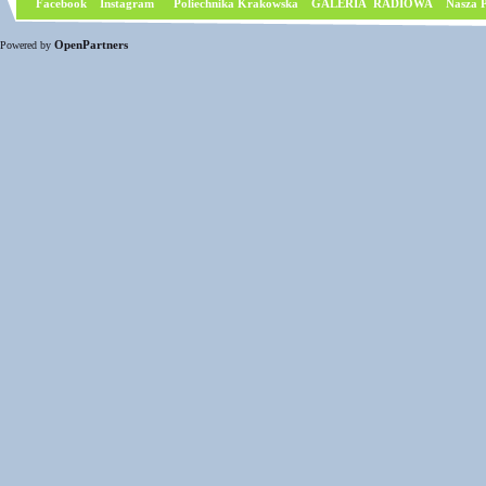
Facebook
I
nstagram
Poliechnika Krakowska
GALERIA RADIOWA
Nasza P
OpenPartners
Powered by