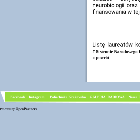
neurobiologii ora
finansowania w tej
Listę laureatów 
na
stronie Narodowego
« powrót
Facebook
I
nstagram
Poliechnika Krakowska
GALERIA RADIOWA
Nasza P
OpenPartners
Powered by