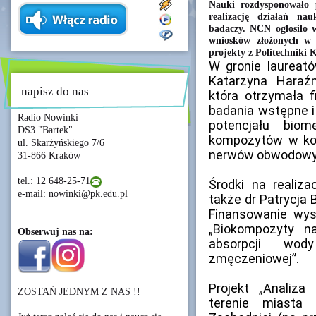
Nauki rozdysponowało 
realizację działań n
badaczy. NCN ogłosiło w
wniosków złożonych w 
projekty z Politechniki 
W gronie laureat
Katarzyna Haraźn
napisz do nas
która otrzymała 
badania wstępne i
Radio Nowinki
potencjału bio
DS3 "Bartek"
kompozytów w kon
ul. Skarżyńskiego 7/6
nerwów obwodowy
31-866 Kraków
tel.: 12 648-25-71
Środki na realiz
e-mail: nowinki@pk.edu.pl
także dr Patrycja 
Finansowanie wys
„Biokompozyty n
Obserwuj nas na:
absorpcji wod
zmęczeniowej”.
Projekt „Analiz
ZOSTAŃ JEDNYM Z NAS !!
terenie miasta