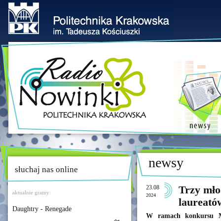
newsy
słuchaj nas online
23.08
Trzy mło
aktualnie gramy:
2024
laureat
Daughtry - Renegade
W ramach konkursu 