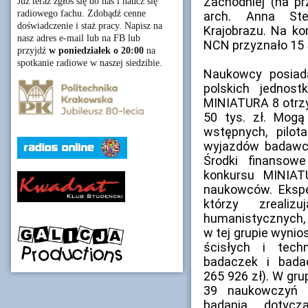
Zachodniej (na pr
Już teraz zgłoś się do nas i naucz się
radiowego fachu. Zdobądź cenne
arch. Anna Ste
doświadczenie i staż pracy. Napisz na
Krajobrazu. Na k
nasz adres e-mail lub na FB lub
NCN przyznało 15 
przyjdź
w poniedziałek o 20:00
na
spotkanie radiowe w naszej siedzibie.
Naukowcy posiada
polskich jednos
MINIATURA 8 otrz
50 tys. zł. Mogą
wstępnych, pilot
wyjazdów badawcz
Środki finanso
konkursu MINIA
naukowców. Eksper
którzy zreali
humanistycznych, 
w tej grupie wynio
ścisłych i tech
badaczek i bada
265 926 zł). W gru
39 naukowczyń 
badania dotycz