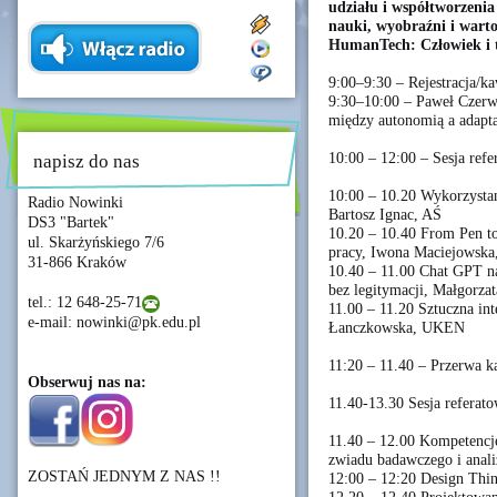
udziału i współtworzenia
nauki, wyobraźni i warto
HumanTech: Człowiek i 
9:00–9:30 – Rejestracja/k
9:30–10:00 – Paweł Czerw
między autonomią a adapta
10:00 – 12:00 – Sesja refe
napisz do nas
10:00 – 10.20 Wykorzystan
Radio Nowinki
Bartosz Ignac, AŚ
DS3 "Bartek"
10.20 – 10.40 From Pen t
ul. Skarżyńskiego 7/6
pracy, Iwona Maciejowska
31-866 Kraków
10.40 – 11.00 Chat GPT na
bez legitymacji, Małgorza
tel.: 12 648-25-71
11.00 – 11.20 Sztuczna int
e-mail: nowinki@pk.edu.pl
Łanczkowska, UKEN
11:20 – 11.40 – Przerwa 
Obserwuj nas na:
11.40-13.30 Sesja referato
11.40 – 12.00 Kompetenc
zwiadu badawczego i anal
ZOSTAŃ JEDNYM Z NAS !!
12:00 – 12:20 Design Thi