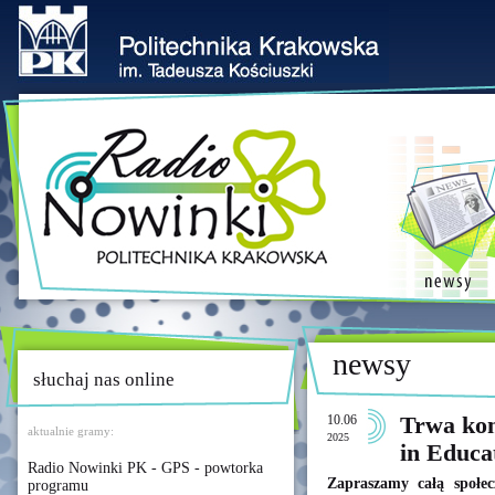
newsy
słuchaj nas online
10.06
Trwa ko
aktualnie gramy:
2025
in Educa
Radio Nowinki PK - GPS - powtorka
Zapraszamy całą społe
programu