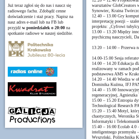
12.20 – 12.40 Projektowa
warsztatów GlobCreators 
Już teraz zgłoś się do nas i naucz się
Synowiec, Kraina Twórczo
radiowego fachu. Zdobądź cenne
12.40 – 13.00 Gry komput
doświadczenie i staż pracy. Napisz na
interpretację poezji – sz
nasz adres e-mail lub na FB lub
projektu: „Cyfrowi tubylcy
przyjdź
w poniedziałek o 20:00
na
13.00 – 13.20 Między inn
spotkanie radiowe w naszej siedzibie.
psychiczną nauczycieli, 
13:20 – 14:00 – Przerwa n
14.00-15.00 Sesja referato
14.00 – 14.20 Edukacja dl
realizowany w ramach po
podstawowa AMS w Krak
14.20 – 14.40 Wiedza w ob
Dominika Kuźma, IFJ PA
14.40 – 15.00 Innowacyj
regeneracyjnej, Agnieszka
15.00 – 15.20 Entropia dyf
Technological Research P
15:20 – 15:40 Motyl, któr
chaotycznych, Weronika S
Informatyki i Telekomuni
15:40 – 16:00 Ecolab 4.0 
inteligentnego przemysłu 
Wyszyński, Politechnika 