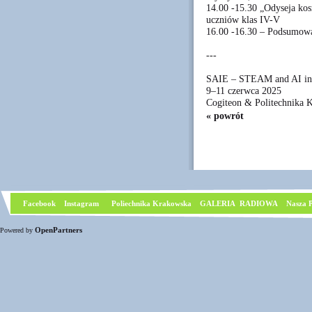
14.00 -15.30 „Odyseja kos
uczniów klas IV-V
16.00 -16.30 – Podsumowan
---
SAIE – STEAM and AI in
9–11 czerwca 2025
Cogiteon & Politechnika 
« powrót
Facebook
I
nstagram
Poliechnika Krakowska
GALERIA RADIOWA
Nasza P
OpenPartners
Powered by