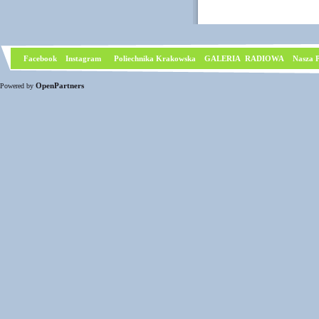
Facebook
I
nstagram
Poliechnika Krakowska
GALERIA RADIOWA
Nasza P
OpenPartners
Powered by