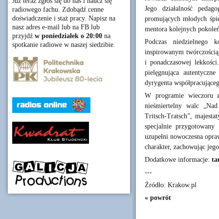
Już teraz zgłoś się do nas i naucz się
Jego działalność pedag
radiowego fachu. Zdobądź cenne
doświadczenie i staż pracy. Napisz na
promujących młodych śpie
nasz adres e-mail lub na FB lub
mentora kolejnych pokole
przyjdź
w poniedziałek o 20:00
na
Podczas niedzielnego k
spotkanie radiowe w naszej siedzibie.
inspirowanym twórczością 
i ponadczasowej lekkości
pielęgnująca autentyczn
dyrygenta współpracująceg
W programie wieczoru zn
nieśmiertelny walc „Na
Tritsch-Tratsch”, majesta
specjalnie przygotowany 
uzupełni nowoczesna opraw
charakter, zachowując jego
Dodatkowe informacje:
ta
---
Źródło: Krakow.pl
« powrót