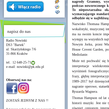
nagrody Grammy, wy
podczas noworocznego k
To niepowtarzalna ok
wyznaczającego standard
odbędzie się w najbliższą 
Nazwisko Thomasa Hampso
wokalistyki, muzycznej in
napisz do nas
ma na swoim koncie impo
występy na wszystkich naj
Radio Nowinki
Nowym Jorku, przez Wien
DS3 "Bartek"
ul. Skarżyńskiego 7/6
House Covent Garden, po
31-866 Kraków
Mediolanie.
Może też pochwalić się bo
tel.: 12 648-25-71
interpretacje wielokro
e-mail: nowinki@pk.edu.pl
wyróżnień fonograficznyc
frazy, głębię interpretac
Obserwuj nas na:
1989–2017 był dziesięci
nagranie operowe, statuet
Ryszarda Wagnera.
Thomas Hampson od lat uc
ZOSTAŃ JEDNYM Z NAS !!
historii muzyki. Jest ni
również cenionym interpr