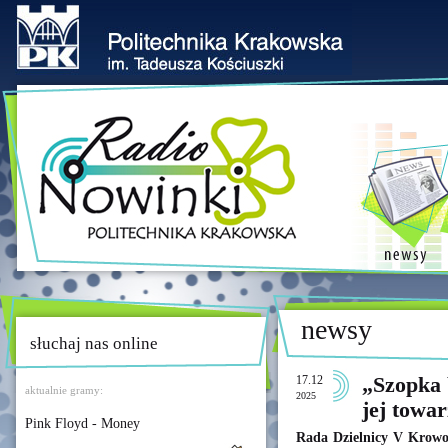
newsy
słuchaj nas online
17.12
„Szopka 
aktualnie gramy:
2025
jej towa
Pink Floyd - Money
Rada Dzielnicy V Krowo