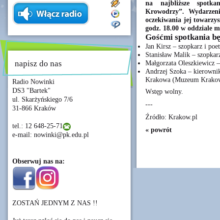
na najbliższe spotk
Krowodrzy”. Wydarzeni
oczekiwania jej towarzys
godz. 18.00 w oddziale 
Gośćmi spotkania b
Jan Kirsz – szopkarz i poe
Stanisław Malik – szopkarz
napisz do nas
Małgorzata Oleszkiewicz 
Andrzej Szoka – kierownik
Krakowa (Muzeum Krako
Radio Nowinki
DS3 "Bartek"
Wstęp wolny.
ul. Skarżyńskiego 7/6
---
31-866 Kraków
Źródło: Krakow.pl
tel.: 12 648-25-71
« powrót
e-mail: nowinki@pk.edu.pl
Obserwuj nas na:
ZOSTAŃ JEDNYM Z NAS !!