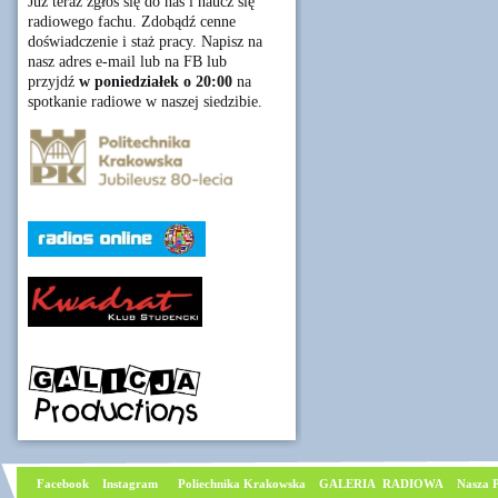
Już teraz zgłoś się do nas i naucz się
radiowego fachu. Zdobądź cenne
doświadczenie i staż pracy. Napisz na
nasz adres e-mail lub na FB lub
przyjdź
w poniedziałek o 20:00
na
spotkanie radiowe w naszej siedzibie.
Facebook
I
nstagram
Poliechnika Krakowska
GALERIA RADIOWA
Nasza P