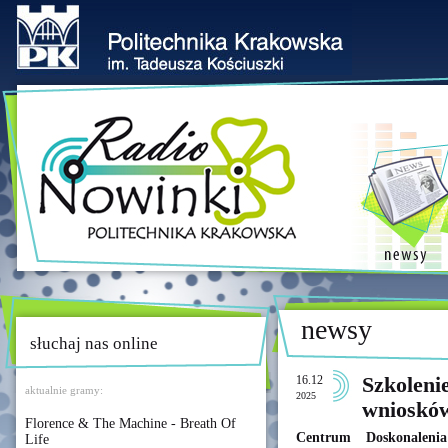
newsy
słuchaj nas online
16.12
Szkoleni
aktualnie gramy:
2025
wnioskó
Florence & The Machine - Breath Of
Centrum Doskonaleni
Life