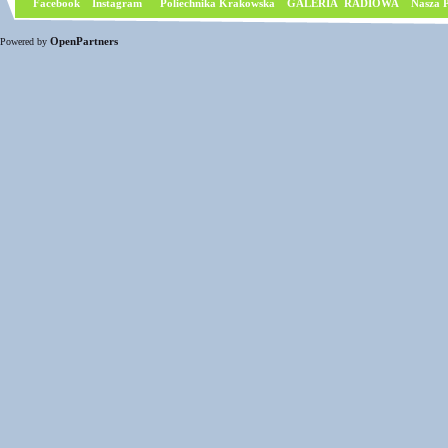
Facebook
I
nstagram
Poliechnika Krakowska
GALERIA RADIOWA
Nasza P
OpenPartners
Powered by