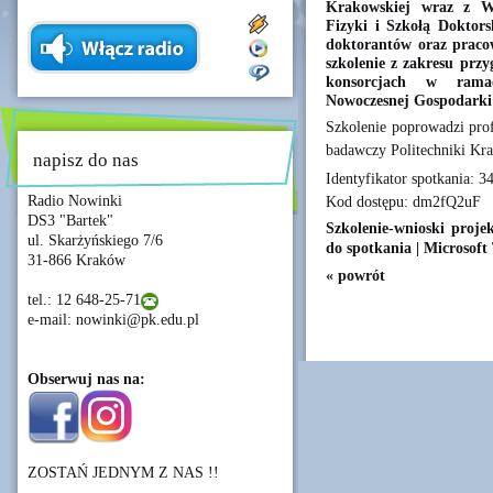
Krakowskiej wraz z Wy
Fizyki i Szkołą Doktors
doktorantów oraz praco
szkolenie z zakresu pr
konsorcjach w rama
Nowoczesnej Gospodark
Szkolenie poprowadzi prof
badawczy Politechniki Kr
napisz do nas
Identyfikator spotkania: 
Radio Nowinki
Kod dostępu: dm2fQ2uF
DS3 "Bartek"
Szkolenie-wnioski proj
ul. Skarżyńskiego 7/6
do spotkania | Microsoft
31-866 Kraków
« powrót
tel.: 12 648-25-71
e-mail: nowinki@pk.edu.pl
Obserwuj nas na:
ZOSTAŃ JEDNYM Z NAS !!