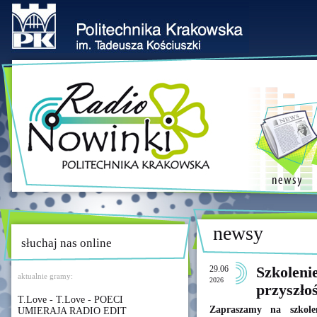
newsy
słuchaj nas online
29.06
Szkoleni
aktualnie gramy:
2026
przyszło
T.Love - T.Love - POECI
Zapraszamy na szkole
UMIERAJA RADIO EDIT