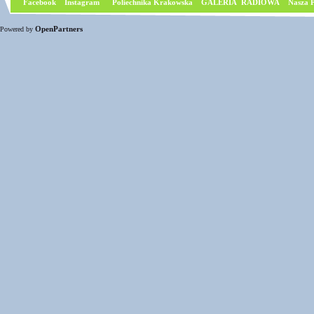
Facebook
I
nstagram
Poliechnika Krakowska
GALERIA RADIOWA
Nasza P
OpenPartners
Powered by