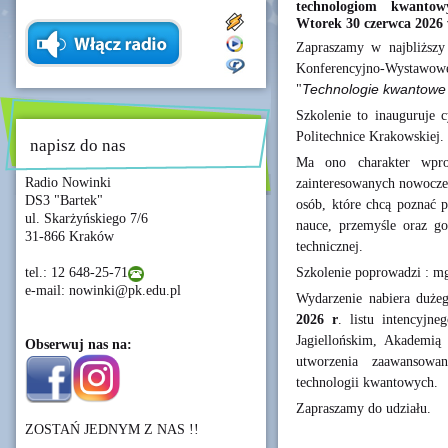
technologiom kwantow
Wtorek 30 czerwca 2026 
Zapraszamy w najbliższ
Konferencyjno-Wystawo
"
Technologie kwantowe –
Szkolenie to inauguruje
Politechnice Krakowskiej.
napisz do nas
Ma ono charakter wpro
Radio Nowinki
zainteresowanych nowocze
DS3 "Bartek"
osób, które chcą poznać p
ul. Skarżyńskiego 7/6
nauce, przemyśle oraz go
31-866 Kraków
technicznej.
Szkolenie poprowadzi : m
tel.: 12 648-25-71
e-mail: nowinki@pk.edu.pl
Wydarzenie nabiera duż
2026 r
. listu intencyjn
Jagiellońskim, Akademią
Obserwuj nas na:
utworzenia zaawansowa
technologii kwantowych.
Zapraszamy do udziału.
ZOSTAŃ JEDNYM Z NAS !!