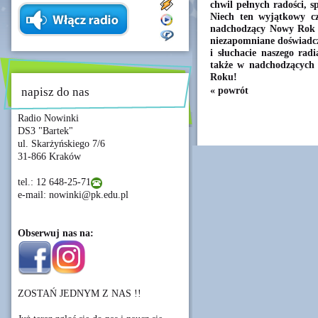
chwil pełnych radości, s
Niech ten wyjątkowy cz
nadchodzący Nowy Rok pr
niezapomniane doświadcze
i słuchacie naszego ra
także w nadchodzących 
Roku!
« powrót
napisz do nas
Radio Nowinki
DS3 "Bartek"
ul. Skarżyńskiego 7/6
31-866 Kraków
tel.: 12 648-25-71
e-mail: nowinki@pk.edu.pl
Obserwuj nas na:
ZOSTAŃ JEDNYM Z NAS !!