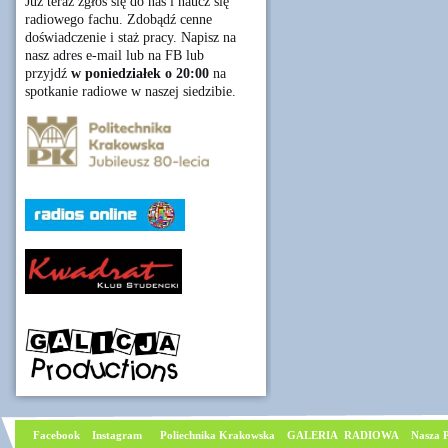
Już teraz zgłoś się do nas i naucz się
radiowego fachu. Zdobądź cenne
doświadczenie i staż pracy. Napisz na
nasz adres e-mail lub na FB lub
przyjdź
w poniedziałek o 20:00
na
spotkanie radiowe w naszej siedzibie.
Facebook
I
nstagram
Poliechnika Krakowska
GALERIA RADIOWA
Nasza P