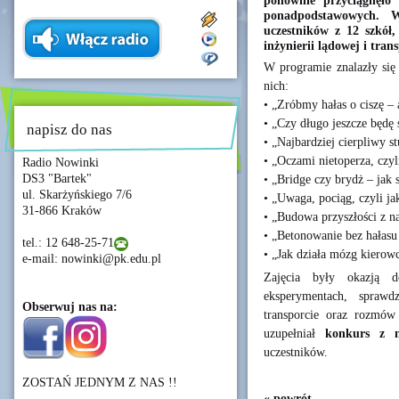
ponownie przyciągnęło 
ponadpodstawowych. 
uczestników z 12 szkół
inżynierii lądowej i tran
W programie znalazły si
nich:
• „Zróbmy hałas o ciszę –
• „Czy długo jeszcze będę
napisz do nas
• „Najbardziej cierpliwy s
• „Oczami nietoperza, czy
Radio Nowinki
DS3 "Bartek"
• „Bridge czy brydż – jak 
ul. Skarżyńskiego 7/6
• „Uwaga, pociąg, czyli ja
31-866 Kraków
• „Budowa przyszłości z n
• „Betonowanie bez hałasu 
tel.: 12 648-25-71
• „Jak działa mózg kierowc
e-mail: nowinki@pk.edu.pl
Zajęcia były okazją d
eksperymentach, sprawd
Obserwuj nas na:
transporcie oraz rozmów
uzupełniał
konkurs z 
uczestników.
ZOSTAŃ JEDNYM Z NAS !!
« powrót