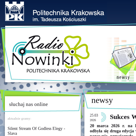
newsy
słuchaj nas online
25.03
Sukces 
aktualnie gramy:
2026
20 marca 2026 r. na K
Silent Stream Of Godless Elegy -
odbyła się druga edycj
Slava