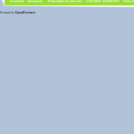
Facebook
I
nstagram
Poliechnika Krakowska
GALERIA RADIOWA
Nasza P
OpenPartners
Powered by