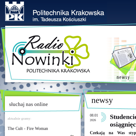
newsy
słuchaj nas online
08.01
Studenci
aktualnie gramy:
2026
osiągnię
The Cult - Fire Woman
Czekają na Was styp