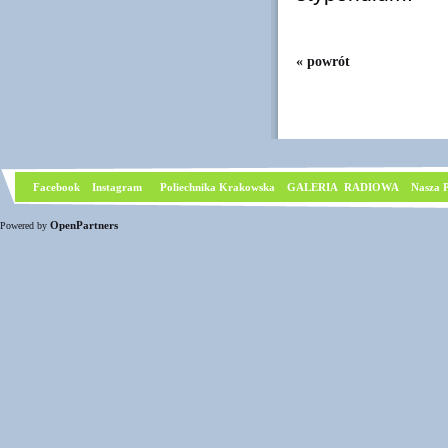
« powrót
Facebook
I
nstagram
Poliechnika Krakowska
GALERIA RADIOWA
Nasza P
OpenPartners
Powered by