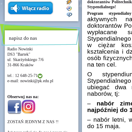
doktorantów Politechni
Stypendialnego!
Program stypendialny
aktywnych n
doktorantów Pol
wypłacane 
Stypendialnego
napisz do nas
w ciężar kos
Radio Nowinki
kształcenia i d
DS3 "Bartek"
osób fizycznyc
ul. Skarżyńskiego 7/6
na ten cel.
31-866 Kraków
O stypendi
tel.: 12 648-25-71
Stypendialneg
e-mail: nowinki@pk.edu.pl
ubiegać dwa 
naborów, tj:
Obserwuj nas na:
–
nabór zim
najpóźniej do 
– nabór letni, 
ZOSTAŃ JEDNYM Z NAS !!
do 15 maja.