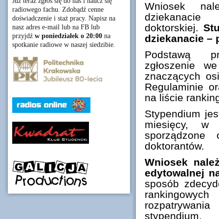
Już teraz zgłoś się do nas i naucz się
Wniosek nal
radiowego fachu. Zdobądź cenne
dziekanacie w
doświadczenie i staż pracy. Napisz na
doktorskiej.
Stu
nasz adres e-mail lub na FB lub
przyjdź
w poniedziałek o 20:00
na
dziekanacie – p
spotkanie radiowe w naszej siedzibie.
Podstawą pr
zgłoszenie w
znaczących os
Regulaminie or
na liście rankin
Stypendium jes
miesięcy, w 
sporządzone 
doktorantów.
Wniosek należ
edytowalnej n
sposób zdecydo
rankingowy
rozpatrywan
stypendium.