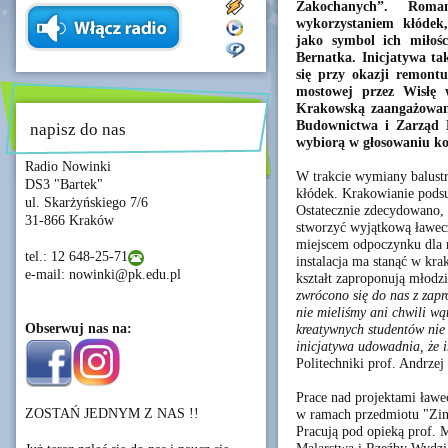
Zakochanych”. Roman
wykorzystaniem kłódek
jako symbol ich miłoś
Bernatka. Inicjatywa ta
się przy okazji remont
mostowej przez Wisłę 
Krakowską zaangażowan
Budownictwa i Zarząd 
napisz do nas
wybiorą w głosowaniu 
Radio Nowinki
W trakcie wymiany balustra
DS3 "Bartek"
kłódek. Krakowianie podsu
ul. Skarżyńskiego 7/6
Ostatecznie zdecydowano, 
31-866 Kraków
stworzyć wyjątkową ławec
miejscem odpoczynku dla
tel.: 12 648-25-71
instalacja ma stanąć w kr
e-mail: nowinki@pk.edu.pl
kształt zaproponują młodzi
zwrócono się do nas z zap
nie mieliśmy ani chwili wą
Obserwuj nas na:
kreatywnych studentów nie
inicjatywa udowadnia, że 
Politechniki prof. Andrzej 
Prace nad projektami ławe
ZOSTAŃ JEDNYM Z NAS !!
w ramach przedmiotu "Zint
Pracują pod opieką prof. 