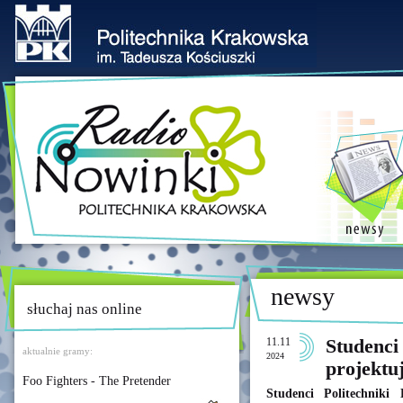
newsy
słuchaj nas online
11.11
Studenci
aktualnie gramy:
2024
projektu
Foo Fighters - The Pretender
Studenci Politechniki