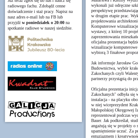
Malarstwa i Rzeźby Wydzia
Już teraz zgłoś się do nas i naucz się
wykonali już odręczne szk
radiowego fachu. Zdobądź cenne
perspektywę przedstawiając
doświadczenie i staż pracy. Napisz na
w drugim etapie prac. Wy
nasz adres e-mail lub na FB lub
projektowania architekton
przyjdź
w poniedziałek o 20:00
na
Komputerowe wizualizacje 
spotkanie radiowe w naszej siedzibie.
wystawy, z której 10 proj
zaprezentowania mieszkań
oficjalna prezentacja będz
wizualizacje komputerowe
wybiorą 3 finałowe propoz
Jak informuje Jarosław Go
Budownictwa, wybór krako
Zakochanych czyli Walent
partnerzy przystąpią do pr
Oficjalna prezentacja ini
Zakochanych" odbyła się w
instalacja - na placyku o
w niej wiceprezydent Krak
Małopolskiej Okręgowej I
reprezentował podczas wyd
Bauer. Jak podkreślał, stu
angażują się w projekty o
upamiętnienie uczuć. Za p
entuzjazmem i kreatywnoś