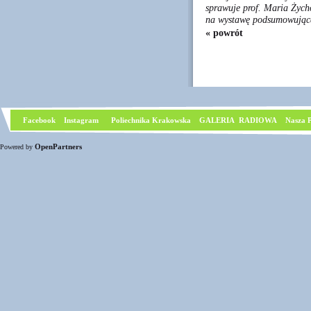
sprawuje prof. Maria Żych
na wystawę podsumowującą
« powrót
Facebook
I
nstagram
Poliechnika Krakowska
GALERIA RADIOWA
Nasza P
OpenPartners
Powered by