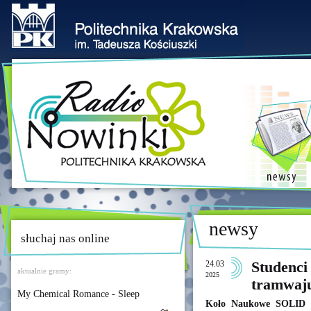
newsy
słuchaj nas online
24.03
Studenci
aktualnie gramy:
2025
tramwaju
My Chemical Romance - Sleep
Koło Naukowe SOLID na