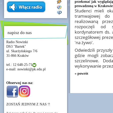
przekonać jak wyglądają
prowadzoną w Krakowie
Studenci mieli ok
tramwajowej do 
realizowaną prze
rozpoczęli od 
kordynatorem ds. 
napisz do nas
szczegółowej preze
'na żywo'.
Radio Nowinki
DS3 "Bartek"
Odwiedzili przysz
ul. Skarżyńskiego 7/6
gdzie mogli zobac
31-866 Kraków
szczelinowe. Dod
tel.: 12 648-25-71
wykonywanie przez
e-mail: nowinki@pk.edu.pl
« powrót
Obserwuj nas na:
ZOSTAŃ JEDNYM Z NAS !!