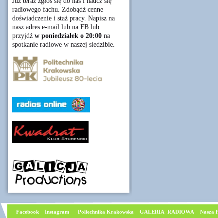
Już teraz zgłoś się do nas i naucz się
radiowego fachu. Zdobądź cenne
doświadczenie i staż pracy. Napisz na
nasz adres e-mail lub na FB lub
przyjdź
w poniedziałek o 20:00
na
spotkanie radiowe w naszej siedzibie.
Facebook
I
nstagram
Poliechnika Krakowska
GALERIA RADIOWA
Nasza P