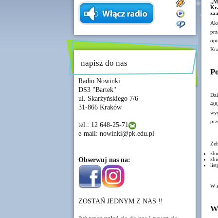
„Mi
Kra
zaa
Akc
pr
opi
Kra
napisz do nas
Po
Radio Nowinki
DS3 "Bartek"
Dzi
ul. Skarżyńskiego 7/6
400
31-866 Kraków
wyc
prz
tel.: 12 648-25-71
e-mail: nowinki@pk.edu.pl
Zeb
zbi
Obserwuj nas na:
zbi
lis
W s
ZOSTAŃ JEDNYM Z NAS !!
Ws