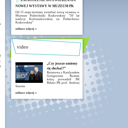
ZAPROSZENIE DO ZWIEDZANIA
NOWEJ WYSTAWY W MUZEUM PK
Od 15 maja możemy zwiedzać nową wystawę w
Muzeum Politechniki Krakowskiej- "50 lat
tradycji Kościuszkowskiej na Politechnice
Krakowskiej"
w
zobacz więcej »
video
0
-
„Czy jeszcze umiemy
i
się słuchać?”
Rozmowa z Kardynałem
Grzegorzem Rysiem
którą prowadził JM
Rektor PK prof. Andrzej
Szarata
zobacz więcej »