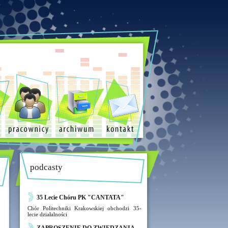
podcasty
35 Lecie Chóru PK "CANTATA"
Chór Politechniki Krakowskiej obchodzi 35-
lecie działalności