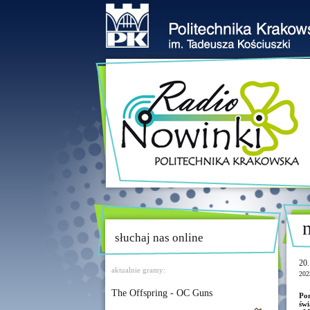
słuchaj nas online
20.
aktualnie gramy:
202
The Offspring - OC Guns
Pon
św