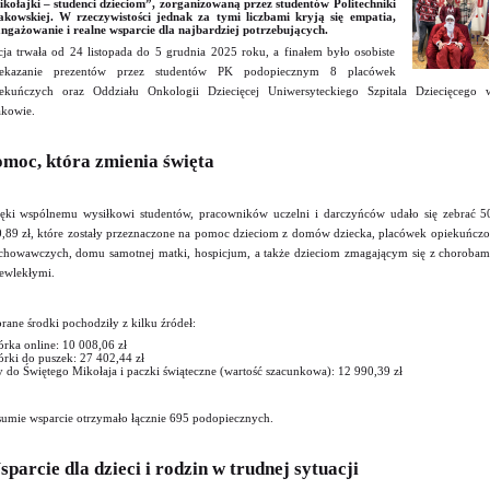
kołajki – studenci dzieciom”, zorganizowaną przez studentów Politechniki
kowskiej. W rzeczywistości jednak za tymi liczbami kryją się empatia,
ngażowanie i realne wsparcie dla najbardziej potrzebujących.
ja trwała od 24 listopada do 5 grudnia 2025 roku, a finałem było osobiste
zekazanie prezentów przez studentów PK podopiecznym 8 placówek
ekuńczych oraz Oddziału Onkologii Dziecięcej Uniwersyteckiego Szpitala Dziecięcego 
kowie.
moc, która zmienia święta
ęki wspólnemu wysiłkowi studentów, pracowników uczelni i darczyńców udało się zebrać 5
,89 zł, które zostały przeznaczone na pomoc dzieciom z domów dziecka, placówek opiekuńczo
howawczych, domu samotnej matki, hospicjum, a także dzieciom zmagającym się z chorobam
ewlekłymi.
rane środki pochodziły z kilku źródeł:
órka online: 10 008,06 zł
órki do puszek: 27 402,44 zł
ty do Świętego Mikołaja i paczki świąteczne (wartość szacunkowa): 12 990,39 zł
umie wsparcie otrzymało łącznie 695 podopiecznych.
parcie dla dzieci i rodzin w trudnej sytuacji