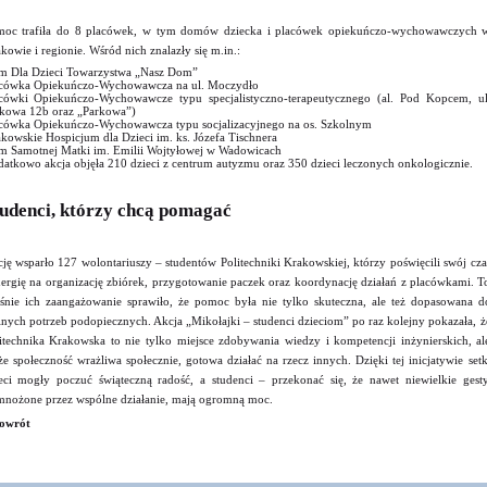
oc trafiła do 8 placówek, w tym domów dziecka i placówek opiekuńczo-wychowawczych 
kowie i regionie. Wśród nich znalazły się m.in.:
 Dla Dzieci Towarzystwa „Nasz Dom”
cówka Opiekuńczo-Wychowawcza na ul. Moczydło
cówki Opiekuńczo-Wychowawcze typu specjalistyczno-terapeutycznego (al. Pod Kopcem, ul
kowa 12b oraz „Parkowa”)
cówka Opiekuńczo-Wychowawcza typu socjalizacyjnego na os. Szkolnym
kowskie Hospicjum dla Dzieci im. ks. Józefa Tischnera
 Samotnej Matki im. Emilii Wojtyłowej w Wadowicach
atkowo akcja objęła 210 dzieci z centrum autyzmu oraz 350 dzieci leczonych onkologicznie.
udenci, którzy chcą pomagać
ję wsparło 127 wolontariuszy – studentów Politechniki Krakowskiej, którzy poświęcili swój cza
nergię na organizację zbiórek, przygotowanie paczek oraz koordynację działań z placówkami. T
śnie ich zaangażowanie sprawiło, że pomoc była nie tylko skuteczna, ale też dopasowana d
lnych potrzeb podopiecznych. Akcja „Mikołajki – studenci dzieciom” po raz kolejny pokazała, ż
itechnika Krakowska to nie tylko miejsce zdobywania wiedzy i kompetencji inżynierskich, al
że społeczność wrażliwa społecznie, gotowa działać na rzecz innych. Dzięki tej inicjatywie setk
eci mogły poczuć świąteczną radość, a studenci – przekonać się, że nawet niewielkie gesty
nożone przez wspólne działanie, mają ogromną moc.
owrót