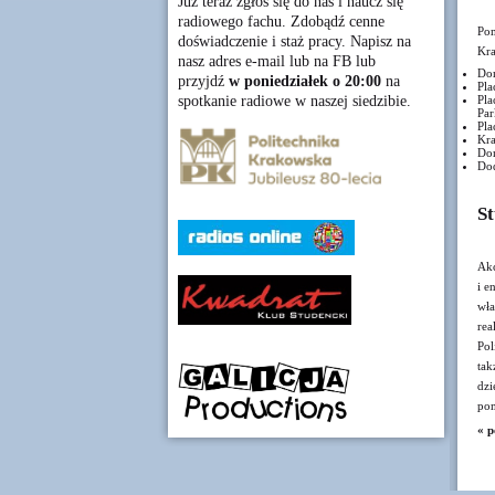
Już teraz zgłoś się do nas i naucz się
radiowego fachu. Zdobądź cenne
Pom
doświadczenie i staż pracy. Napisz na
Kra
nasz adres e-mail lub na FB lub
Dom
przyjdź
w poniedziałek o 20:00
na
Pla
spotkanie radiowe w naszej siedzibie.
Pla
Par
Pla
Kra
Dom
Dod
St
Akc
i e
wła
rea
Pol
tak
dzi
pom
« p