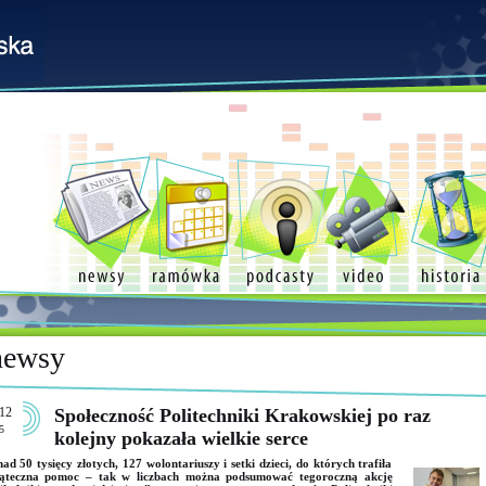
newsy
12
Społeczność Politechniki Krakowskiej po raz
5
kolejny pokazała wielkie serce
ad 50 tysięcy złotych, 127 wolontariuszy i setki dzieci, do których trafiła
iąteczna pomoc – tak w liczbach można podsumować tegoroczną akcję