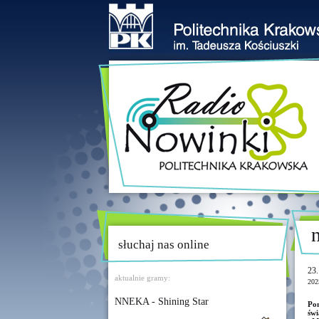
słuchaj nas online
23.
aktualnie gramy:
202
NNEKA - Shining Star
Pon
św