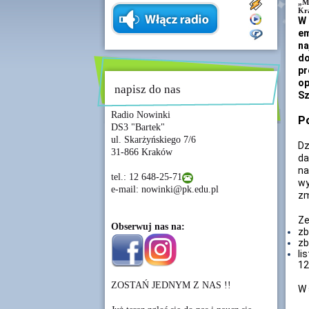
„Mi
Kra
W 
e
na
do
p
op
napisz do nas
Sz
Radio Nowinki
Po
DS3 "Bartek"
ul. Skarżyńskiego 7/6
Dz
31-866 Kraków
da
n
tel.: 12 648-25-71
wy
e-mail: nowinki@pk.edu.pl
zm
Ze
Obserwuj nas na:
zb
zb
li
12
ZOSTAŃ JEDNYM Z NAS !!
W 