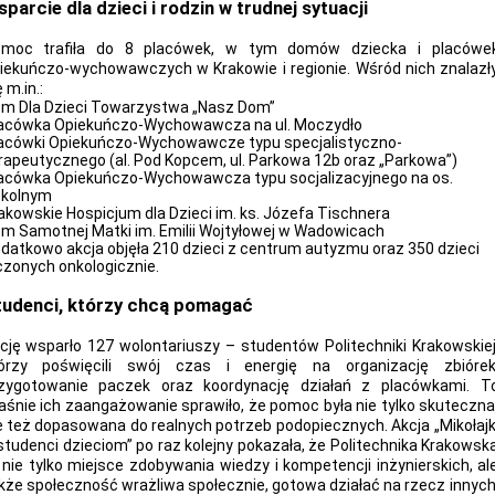
parcie dla dzieci i rodzin w trudnej sytuacji
moc trafiła do 8 placówek, w tym domów dziecka i placówe
iekuńczo-wychowawczych w Krakowie i regionie. Wśród nich znalazł
 m.in.:
m Dla Dzieci Towarzystwa „Nasz Dom”
acówka Opiekuńczo-Wychowawcza na ul. Moczydło
acówki Opiekuńczo-Wychowawcze typu specjalistyczno-
rapeutycznego (al. Pod Kopcem, ul. Parkowa 12b oraz „Parkowa”)
acówka Opiekuńczo-Wychowawcza typu socjalizacyjnego na os.
kolnym
akowskie Hospicjum dla Dzieci im. ks. Józefa Tischnera
m Samotnej Matki im. Emilii Wojtyłowej w Wadowicach
datkowo akcja objęła 210 dzieci z centrum autyzmu oraz 350 dzieci
czonych onkologicznie.
tudenci, którzy chcą pomagać
cję wsparło 127 wolontariuszy – studentów Politechniki Krakowskiej
órzy poświęcili swój czas i energię na organizację zbiórek
zygotowanie paczek oraz koordynację działań z placówkami. T
aśnie ich zaangażowanie sprawiło, że pomoc była nie tylko skuteczna
e też dopasowana do realnych potrzeb podopiecznych. Akcja „Mikołajk
studenci dzieciom” po raz kolejny pokazała, że Politechnika Krakowsk
 nie tylko miejsce zdobywania wiedzy i kompetencji inżynierskich, al
kże społeczność wrażliwa społecznie, gotowa działać na rzecz innych