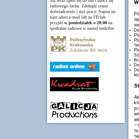
Już teraz zgłoś się do nas i naucz się
Ws
radiowego fachu. Zdobądź cenne
doświadczenie i staż pracy. Napisz na
Po
nasz adres e-mail lub na FB lub
op
przyjdź
w poniedziałek o 20:00
na
się
spotkanie radiowe w naszej siedzibie.
Do
Pl
Pl
te
Pl
Sz
Kr
Do
Do
le
S
Ak
kt
pr
wł
al
– 
to
ta