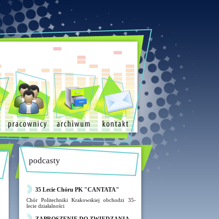
podcasty
35 Lecie Chóru PK "CANTATA"
Chór Politechniki Krakowskiej obchodzi 35-
lecie działalności