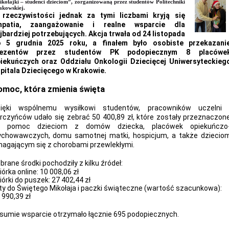
kołajki – studenci dzieciom”, zorganizowaną przez studentów Politechniki
kowskiej.
rzeczywistości jednak za tymi liczbami kryją się
mpatia, zaangażowanie i realne wsparcie dla
jbardziej potrzebujących. Akcja trwała od 24 listopada
 5 grudnia 2025 roku, a finałem było osobiste przekazani
rezentów przez studentów PK podopiecznym 8 placówe
iekuńczych oraz Oddziału Onkologii Dziecięcej Uniwersyteckieg
pitala Dziecięcego w Krakowie.
moc, która zmienia święta
ięki wspólnemu wysiłkowi studentów, pracowników uczelni 
rczyńców udało się zebrać 50 400,89 zł, które zostały przeznaczon
a pomoc dzieciom z domów dziecka, placówek opiekuńczo
chowawczych, domu samotnej matki, hospicjum, a także dziecio
agającym się z chorobami przewlekłymi.
brane środki pochodziły z kilku źródeł:
iórka online: 10 008,06 zł
iórki do puszek: 27 402,44 zł
sty do Świętego Mikołaja i paczki świąteczne (wartość szacunkowa):
 990,39 zł
sumie wsparcie otrzy
mało łącznie 695 podopiecznych.