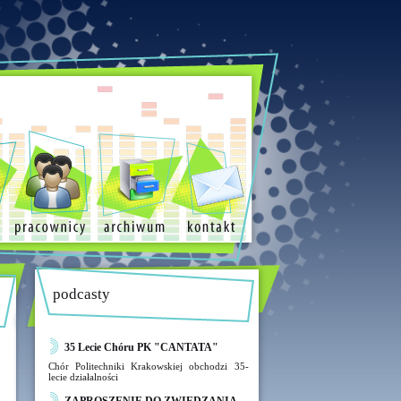
podcasty
35 Lecie Chóru PK "CANTATA"
Chór Politechniki Krakowskiej obchodzi 35-
lecie działalności