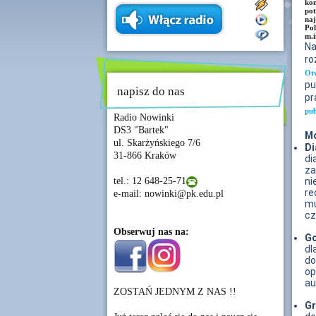
kom
pot
naj
Pol
m.i
Na
ro
Ot
pu
napisz do nas
p
pub
Radio Nowinki
DS3 "Bartek"
Mo
ul. Skarżyńskiego 7/6
D
31-866 Kraków
di
za
tel.: 12 648-25-71
ni
re
e-mail: nowinki@pk.edu.pl
mu
cz
Obserwuj nas na:
Go
dl
do
op
au
ZOSTAŃ JEDNYM Z NAS !!
Gr