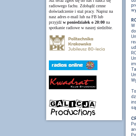
do
Już teraz zgłoś się do nas i naucz się
pr
radiowego fachu. Zdobądź cenne
wy
doświadczenie i staż pracy. Napisz na
nasz adres e-mail lub na FB lub
R
przyjdź
w poniedziałek o 20:00
na
W 
spotkanie radiowe w naszej siedzibie.
do
Um
re
ud
RO
Un
im
Ta
Un
Wy
To
dz
in
są
CR
Po
ar
Po