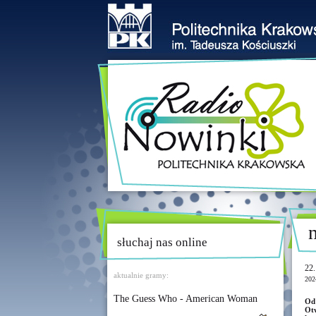
słuchaj nas online
22.
aktualnie gramy:
202
The Guess Who - American Woman
Od
Otw