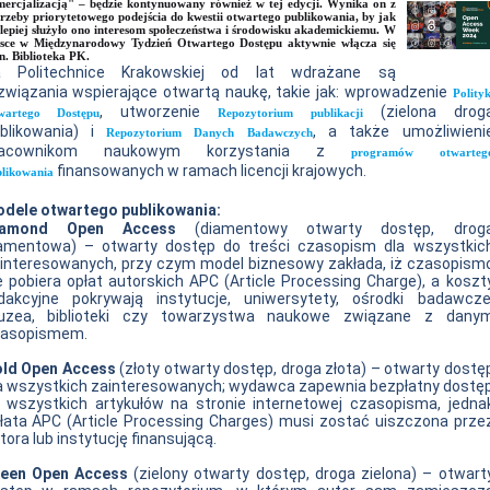
ercjalizacją" – będzie kontynuowany również w tej edycji. Wynika on z
rzeby priorytetowego podejścia do kwestii otwartego publikowania, by jak
lepiej służyło ono interesom społeczeństwa i środowisku akademickiemu. W
sce w Międzynarodowy Tydzień Otwartego Dostępu aktywnie włącza się
n. Biblioteka PK.
 Politechnice Krakowskiej od lat wdrażane są
związania wspierające otwartą naukę, takie jak: wprowadzenie
Polityk
, utworzenie
(zielona drog
wartego Dostępu
Repozytorium publikacji
blikowania) i
, a także umożliwieni
Repozytorium Danych Badawczych
racownikom naukowym korzystania z
programów otwarteg
finansowanych w ramach licencji krajowych.
likowania
dele otwartego publikowania:
iamond Open Access
(diamentowy otwarty dostęp, drog
amentowa) – otwarty dostęp do treści czasopism dla wszystkic
interesowanych, przy czym model biznesowy zakłada, iż czasopism
e pobiera opłat autorskich APC (Article Processing Charge), a koszt
dakcyjne pokrywają instytucje, uniwersytety, ośrodki badawcze
zea, biblioteki czy towarzystwa naukowe związane z dany
asopismem.
ld Open Access
(złoty otwarty dostęp, droga złota) – otwarty dostę
a wszystkich zainteresowanych; wydawca zapewnia bezpłatny dostę
 wszystkich artykułów na stronie internetowej czasopisma, jedna
łata APC (Article Processing Charges) musi zostać uiszczona prze
tora lub instytucję finansującą.
een Open Access
(zielony otwarty dostęp, droga zielona) – otwart