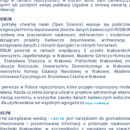
stęp w ramach repozytorium, w którym autor sam zamieszcz
eprint lub postprint swojej publikacji (zgodnie z umową zawartą 
dawcą).
ODBUK
politykę otwartej nauki (Open Science) wpisuje się publiczni
stępna platforma deponowania zbiorów danych badawczych RODBUK
ożliwia ona pracownikom naukowym, doktorantom i studento
alizującym projekty badawcze deponowanie, archiwizację 
ostępnianie danych z różnych dyscyplin i w różnych formatach.
DBUK powstał w ramach współpracy 6 uczelni krakowskich
iwersytetu Jagiellońskiego w Krakowie, Akademii Górniczo-Hutnicze
. Stanisława Staszica w Krakowie, Politechniki Krakowskiej im
deusza Kościuszki, Uniwersytetu Ekonomicznego w Krakowie
iwersytetu Komisji Edukacji Narodowej w Krakowie, Akademi
chowania Fizycznego im. Bronisława Czecha w Krakowie.
 pierwsze w Polsce repozytorium, które przyjęło rozproszony mode
iałania. Każda uczelnia biorąca udział w projekcie administruje własn
stancją systemu, a wszystkie zasoby danych badawczych widoczn
 dla użytkowników we wspólnym agregatorze
.
https://rodbuk.pl
IS PK
rtal zarządzania wiedzą -
jest narzędziem do gromadzenia
CRIS PK
chiwizowania i prezentowania informacji o potencjale naukowy
litechniki Krakowskiej, w szczególności z naciskiem na otwart