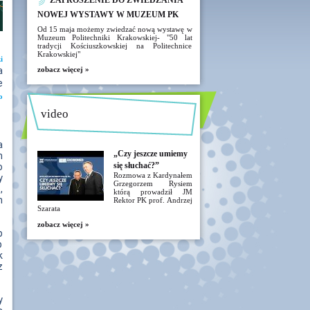
ZAPROSZENIE DO ZWIEDZANIA
NOWEJ WYSTAWY W MUZEUM PK
Od 15 maja możemy zwiedzać nową wystawę w
Muzeum Politechniki Krakowskiej- "50 lat
tradycji Kościuszkowskiej na Politechnice
Krakowskiej"
i
a
zobacz więcej »
e
o
video
a
„Czy jeszcze umiemy
h
się słuchać?”
o
Rozmowa z Kardynałem
y
Grzegorzem Rysiem
,
którą prowadził JM
m
Rektor PK prof. Andrzej
Szarata
zobacz więcej »
p
p
k
z
y