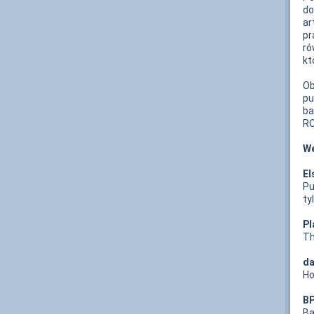
do
a
pr
ró
kt
Ob
p
ba
RO
We
El
Pu
ty
Pl
Th
da
Ho
BP
B