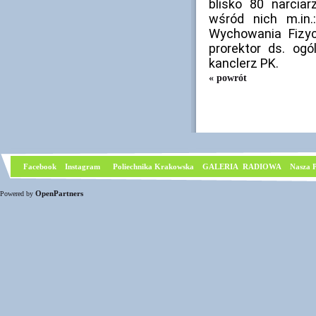
blisko 80 narcia
wśród nich m.in.
Wychowania Fizyc
prorektor ds. og
kanclerz PK.
« powrót
Facebook
I
nstagram
Poliechnika Krakowska
GALERIA RADIOWA
Nasza P
OpenPartners
Powered by