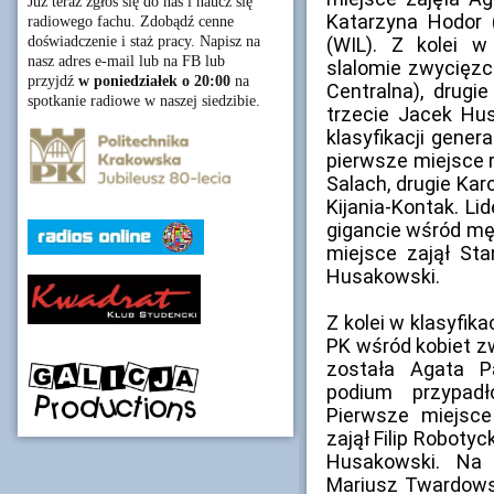
Już teraz zgłoś się do nas i naucz się
Katarzyna Hodor 
radiowego fachu. Zdobądź cenne
doświadczenie i staż pracy. Napisz na
(WIL). Z kolei w
nasz adres e-mail lub na FB lub
slalomie zwycięzcą
przyjdź
w poniedziałek o 20:00
na
Centralna), drugi
spotkanie radiowe w naszej siedzibie.
trzecie Jacek Hus
klasyfikacji gener
pierwsze miejsce
Salach, drugie Kar
Kijania-Kontak. Li
gigancie wśród męż
miejsce zajął Sta
Husakowski.
Z kolei w klasyfika
PK wśród kobiet z
została Agata P
podium przypadł
Pierwsze miejsce
zajął Filip Robotyc
Husakowski. Na 
Mariusz Twardowsk