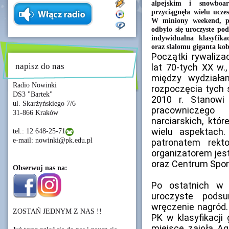
alpejskim i snowboar
przyciągnęła wielu ucze
W miniony weekend, p
odbyło się uroczyste po
indywidualna klasyfika
oraz slalomu giganta kob
Początki rywaliza
napisz do nas
lat 70-tych XX w.
między wydziała
Radio Nowinki
rozpoczęcia tych
DS3 "Bartek"
2010 r. Stanowi
ul. Skarżyńskiego 7/6
pracowniczego
31-866 Kraków
narciarskich, któ
wielu aspektach
tel.: 12 648-25-71
e-mail: nowinki@pk.edu.pl
patronatem rekto
organizatorem jes
oraz Centrum Sport
Obserwuj nas na:
Po ostatnich w
uroczyste podsu
wręczenie nagród.
ZOSTAŃ JEDNYM Z NAS !!
PK w klasyfikacji
miejsce zajęła Ag