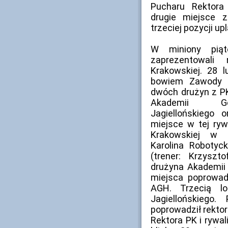
Pucharu Rektora 
drugie miejsce z
trzeciej pozycji up
W miniony piąt
zaprezentowali 
Krakowskiej. 28 
bowiem Zawody M
dwóch drużyn z PK
Akademii Górn
Jagiellońskiego o
miejsce w tej rywa
Krakowskiej w s
Karolina Robotyc
(trener: Krzyszt
drużyna Akademii 
miejsca poprowadz
AGH. Trzecią lo
Jagiellońskiego.
poprowadził rekto
Rektora PK i rywal