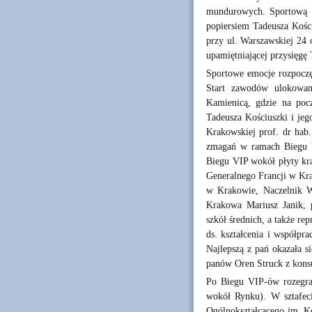
mundurowych. Sportową c
popiersiem Tadeusza Kośc
przy ul. Warszawskiej 24
upamiętniającej przysięgę
Sportowe emocje rozpoczę
Start zawodów ulokowano
Kamienicą, gdzie na pocz
Tadeusza Kościuszki i jeg
Krakowskiej prof. dr hab.
zmagań w ramach Biegu VI
Biegu VIP wokół płyty kra
Generalnego Francji w Kr
w Krakowie, Naczelnik W
Krakowa Mariusz Janik, 
szkół średnich, a także re
ds. kształcenia i współpr
Najlepszą z pań okazała s
panów Oren Struck z kons
Po Biegu VIP-ów rozegran
wokół Rynku). W sztafec
Ogólnokształcącego im. K