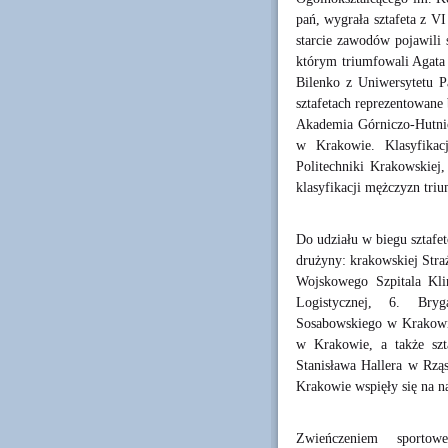
pań, wygrała sztafeta z V
starcie zawodów pojawili 
którym triumfowali Agata 
Bilenko z Uniwersytetu P
sztafetach reprezentowane
Akademia Górniczo-Hutnic
w Krakowie. Klasyfikac
Politechniki Krakowskiej
klasyfikacji mężczyzn tr
Do udziału w biegu sztafe
drużyny: krakowskiej Stra
Wojskowego Szpitala Kli
Logistycznej, 6. Bryg
Sosabowskiego w Krakowie
w Krakowie, a także sz
Stanisława Hallera w Rzą
Krakowie wspięły się na n
Zwieńczeniem sportow