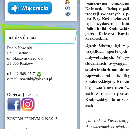
Politechnika Krakows
Kościuszki. Jedną z pol
tradycji związanych z p
jest Bieg Kościuszkowski
tego wydarzenia, kt
Politechniki Krakowskie
przez Tadeusza Kości
napisz do nas
krakowskim.
Rynek Główny był – po
Radio Nowinki
wszystkich sportowyc
DS3 "Bartek"
indywidualnych. W rywa
ul. Skarżyńskiego 7/6
studenckich zwyciężyl
31-866 Kraków
sztafecie służb mundur
tel.: 12 648-25-71
zapewniła sobie 6. Br
e-mail: nowinki@pk.edu.pl
Sosabowskiego w Krakow
biegi sztafetowe ucznió
osób z niepełnosprawn
Obserwuj nas na:
Krakowskiej. Do udziału
osób.
ZOSTAŃ JEDNYM Z NAS !!
„Ja, Tadeusz Kościuszko, 
iż powierzonej mi władzy n