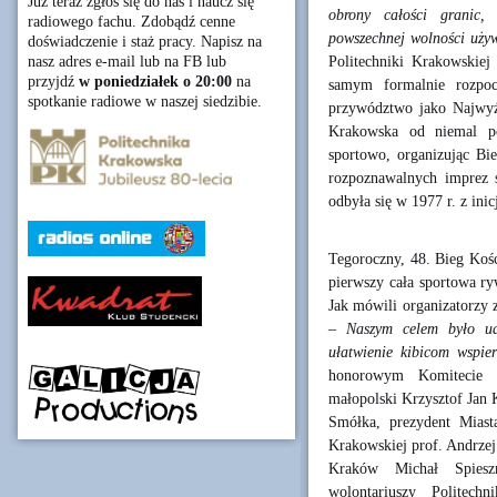
Już teraz zgłoś się do nas i naucz się
obrony całości granic,
radiowego fachu. Zdobądź cenne
powszechnej wolności uży
doświadczenie i staż pracy. Napisz na
Politechniki Krakowskie
nasz adres e-mail lub na FB lub
przyjdź
w poniedziałek o 20:00
na
samym formalnie rozpocz
spotkanie radiowe w naszej siedzibie.
przywództwo jako Najwyżs
Krakowska od niemal pó
sportowo, organizując Bie
rozpoznawalnych imprez 
odbyła się w 1977 r. z ini
Tegoroczny, 48. Bieg Kośc
pierwszy cała sportowa ry
Jak mówili organizatorzy 
–
Naszym celem było ua
ułatwienie kibicom wspie
honorowym Komitecie 4
małopolski Krzysztof Jan
Smółka, prezydent Miasta
Krakowskiej prof. Andrzej
Kraków Michał Spiesz
wolontariuszy Politech