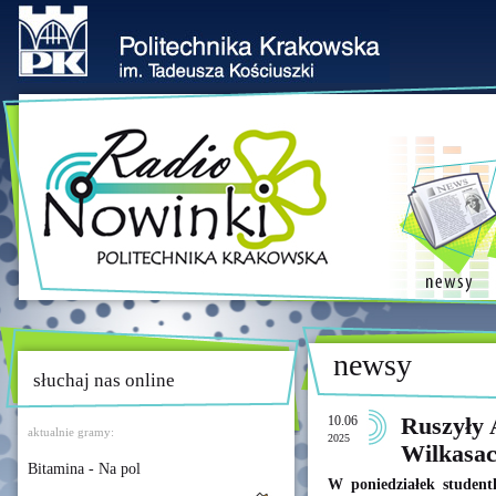
newsy
słuchaj nas online
10.06
Ruszyły
aktualnie gramy:
2025
Wilkasac
Bitamina - Na pol
W poniedziałek studentk