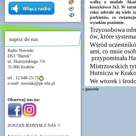
walkę o medale Akade
koszykówce 3x3. W turni
roku zebrało się wiele 
parkietów, co zwiastuj
wysokim poziomie.
Trzyosobowa
odm
ów,
które
systema
napisz do nas
Wśród
uczestnik
ami,
co
mnie
osob
Radio Nowinki
DS3 "Bartek"
przypominała
Ha
ul. Skarżyńskiego 7/6
Mistrzowskich
ty
31-866 Kraków
Hutnicza
w
Krako
tel.: 12 648-25-71
We
wtorek
i
środ
e-mail: nowinki@pk.edu.pl
« powrót
Obserwuj nas na:
ZOSTAŃ JEDNYM Z NAS !!