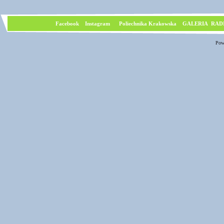
Facebook
I
nstagram
Poliechnika Krakowska
GALERIA RAD
Pow