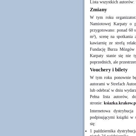
Lista wszystkich autorów:
Zmiany
W tym roku organizatorz
Namiotowej Karpaty o p
przygotowano: ponad 60 st
m²), scenę na spotkania 
kawiarnię ze strefą rela
Fundację Burza Mózgów i
Karpaty stanie się nie 
poprzednich, ale przestrzen
Vouchery i bilety
W tym roku ponownie bę
autorami w Strefach Autor
lub odebrać w dniu wydarz
Pełna lista autorów, d
stronie:
ksiazka.krakow.p
Internetowa dystrybucja
podpisującymi książki w 
się:
1 października dystrybuc