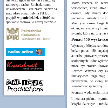
Już teraz zgłoś się do nas i naucz się
Motto zachęca do refle
radiowego fachu. Zdobądź cenne
wartościach, które łatwo
doświadczenie i staż pracy. Napisz na
czasach, gdy ekrany dom
nasz adres e-mail lub na FB lub
przyjdź
w poniedziałek o 20:00
na
potrzebie autentycznyc
spotkanie radiowe w naszej siedzibie.
Międzynarodowe Targi K
ekran, zatrzymać się i zan
pytania, które nurtują nas
Ponad 450 wystawcó
Wystawcy Międzynarodowy
będzie ponad 450, angażuj
autorów, prowadzą warsztat
społecznych, które wykra
może być stoisko Stowarz
Różowa Wstążka czy akc
inicjatywom targi stają
przestrzenią, w której li
świadomość społeczną.
Program wydarzenia i list
Literatura piękna, krymina
książki dziecięce i młod