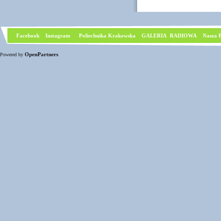
Facebook
I
nstagram
Poliechnika Krakowska
GALERIA RADIOWA
Nasza P
OpenPartners
Powered by