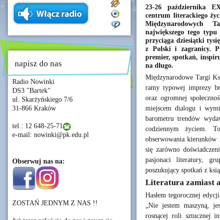
23-26 października E
centrum literackiego ży
Międzynarodowych 
największego tego typu
przyciąga dziesiątki tys
z Polski i zagranicy. 
premier, spotkań, inspir
napisz do nas
na długo.
Międzynarodowe Targi Ksi
Radio Nowinki
ramy typowej imprezy br
DS3 "Bartek"
oraz ogromnej społecznośc
ul. Skarżyńskiego 7/6
miejscem dialogu i wymia
31-866 Kraków
barometru trendów wydawn
tel.: 12 648-25-71
codziennym życiem. T
e-mail: nowinki@pk.edu.pl
obserwowania kierunków r
się zarówno doświadczeni
pasjonaci literatury, g
Obserwuj nas na:
poszukujący spotkań z ksią
Literatura zamiast 
Hasłem tegorocznej edycji
ZOSTAŃ JEDNYM Z NAS !!
„Nie jestem maszyną, je
rosnącej roli sztucznej i