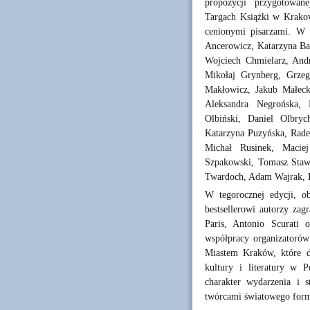
propozycji przygotowa
Targach Książki w Krakow
cenionymi pisarzami. W
Ancerowicz, Katarzyna Bar
Wojciech Chmielarz, And
Mikołaj Grynberg, Grze
Makłowicz, Jakub Małeck
Aleksandra Negrońska,
Olbiński, Daniel Olbrych
Katarzyna Puzyńska, Rade
Michał Rusinek, Maciej
Szpakowski, Tomasz Stawi
Twardoch, Adam Wajrak, E
W tegorocznej edycji, o
bestsellerowi autorzy za
Paris, Antonio Scurati
współpracy organizator
Miastem Kraków, które d
kultury i literatury w 
charakter wydarzenia i 
twórcami światowego form