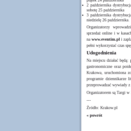
piątek 24 października
2 października dystrybuc
sobotę 25 października
3 października dystrybuc
niedzielę 26 października.
Organizatorzy wprowadzi
sprzedaż online i w kasac
na
www.eventim.pl
i zapl
pełni wykorzystać czas spę
Udogodnienia
Na miejscu działać będą: 
gastronomiczne oraz poid
Krakowa, uruchomiona zo
programie dziennikarze li
przeprowadzać wywiady z
Organizatorem są Targi w
---
Źródło: Krakow.pl
« powrót