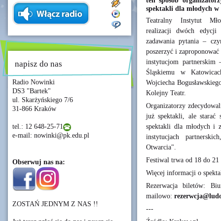
ten sposób organizator
spektakli dla młodych w 
Teatralny Instytut Mło
realizacji dwóch edycji
zadawania pytania – czy
poszerzyć i zaproponować 
instytucjom partnerskim 
napisz do nas
Śląskiemu w Katowicac
Radio Nowinki
Wojciecha Bogusławskiego
DS3 "Bartek"
Kolejny Teatr.
ul. Skarżyńskiego 7/6
Organizatorzy zdecydowali
31-866 Kraków
już spektakli, ale starać
spektakli dla młodych i z
tel.: 12 648-25-71
e-mail: nowinki@pk.edu.pl
instytucjach partnerski
Otwarcia".
Festiwal trwa od 18 do 21 
Obserwuj nas na:
Więcej informacji o spekt
Rezerwacja biletów: B
mailowo:
rezerwcja@lud
ZOSTAŃ JEDNYM Z NAS !!
---