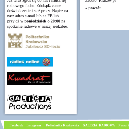
Źródło: Krakow.pl
Już teraz zgłoś się do nas i naucz się
radiowego fachu. Zdobądź cenne
« powrót
doświadczenie i staż pracy. Napisz na
nasz adres e-mail lub na FB lub
przyjdź
w poniedziałek o 20:00
na
spotkanie radiowe w naszej siedzibie.
Facebook
I
nstagram
Poliechnika Krakowska
GALERIA RADIOWA
Nasza P