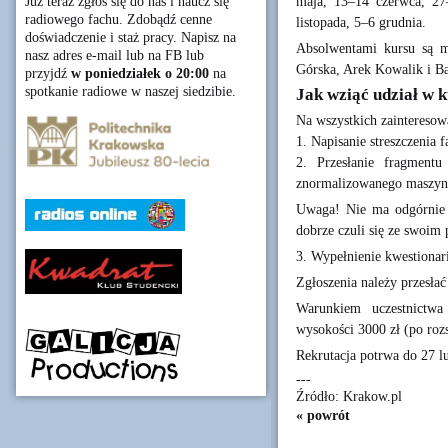
maja, 13–14 czerwca, 27
Już teraz zgłoś się do nas i naucz się
radiowego fachu. Zdobądź cenne
listopada, 5–6 grudnia.
doświadczenie i staż pracy. Napisz na
Absolwentami kursu są m
nasz adres e-mail lub na FB lub
Górska, Arek Kowalik i B
przyjdź
w poniedziałek o 20:00
na
spotkanie radiowe w naszej siedzibie.
Jak wziąć udział w k
Na wszystkich zainteresow
1. Napisanie streszczenia
2. Przesłanie fragmentu
znormalizowanego maszyno
Uwaga! Nie ma odgórnie n
dobrze czuli się ze swoim
3. Wypełnienie kwestionar
Zgłoszenia należy przesłać
Warunkiem uczestnictwa
wysokości 3000 zł (po roz
Rekrutacja potrwa do 27 l
---
Źródło: Krakow.pl
« powrót