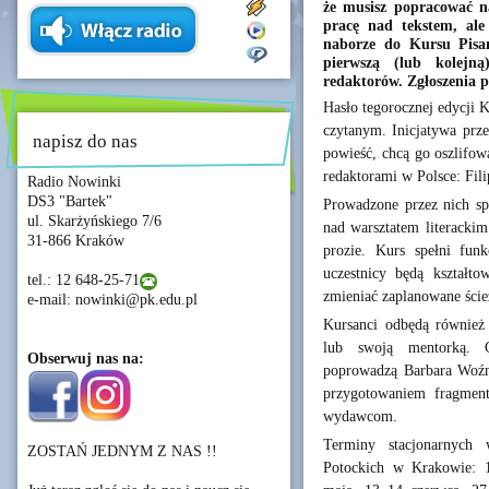
że musisz popracować n
pracę nad tekstem, ale
naborze do Kursu Pisa
pierwszą (lub kolejn
redaktorów. Zgłoszenia 
Hasło tegorocznej edycji 
czytanym. Inicjatywa prze
napisz do nas
powieść, chcą go oszlifow
redaktorami w Polsce: Fi
Radio Nowinki
DS3 "Bartek"
Prowadzone przez nich sp
ul. Skarżyńskiego 7/6
nad warsztatem literackim
31-866 Kraków
prozie. Kurs spełni fun
uczestnicy będą kształto
tel.: 12 648-25-71
zmieniać zaplanowane ści
e-mail: nowinki@pk.edu.pl
Kursanci odbędą również
lub swoją mentorką. G
Obserwuj nas na:
poprowadzą Barbara Woźni
przygotowaniem fragmentu
wydawcom.
Terminy stacjonarnych
ZOSTAŃ JEDNYM Z NAS !!
Potockich w Krakowie: 1