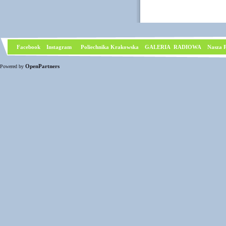
Facebook
I
nstagram
Poliechnika Krakowska
GALERIA RADIOWA
Nasza P
OpenPartners
Powered by