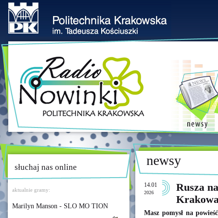
newsy
słuchaj nas online
14.01
Rusza na
aktualnie gramy:
2026
Krakowa
Marilyn Manson - SLO MO TION
Masz pomysł na powieść?