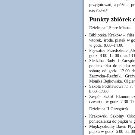
przygotowań, a później pr
nas śledzić!
Punkty zbiórek 
Dzielnica I Stare Miasto
Biblioteka Kraków – filia
wtorek, środa, piątek w g
w godz. 9.00–14.00
Prywatne Przedszkole „Uś
godz. 8.00–12.00 oraz 13
Siedziba Rady i Zarządu
poniedziałku do piątku 
sobotę od godz. 12.00 do
Zarzycka–Rzeźnik, Graż
Monika Bętkowska, Olgier
Szkoła Podstawowa nr 7, u
8.00–17.00
Zespół Szkół Ekonomicz
czwartku w godz. 7.30–17.
Dzielnica II Grzegórzki
Krakowski Szkolny Ośro
poniedziałku do piątku w 
Międzyszkolny Basen Pływa
piątku w godz. 6.00–22.00