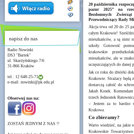
20 października rozpoczę
pazur 2025” na rzec
Bezdomnych Zwierząt
Przewodniczący Rady Mi
Akcja trwa od 20 do 25 pa
całym Krakowie! Sześćdzie
napisz do nas
mieszkańców, a są nimi m.i
szkoły. Gotowość pomoc
Radio Nowinki
krakowskie przedszkol
DS3 "Bartek"
mieszkańców, ale w znakom
ul. Skarżyńskiego 7/6
uczęszczających do danej 
31-866 Kraków
Jak co roku do zbiórki do
tel.: 12 648-25-71
Krakowie. Strażacy będą z
e-mail: nowinki@pk.edu.pl
dostarczą całość do schro
Jakub Kosek. Komendant
trzech Jednostek Ratownic
Obserwuj nas na:
– Jestem za to bardzo 
Krakowa.
Co zbieramy?
ZOSTAŃ JEDNYM Z NAS !!
Warto wiedzieć, na jakie 
Krakowskie Towarzystwo 