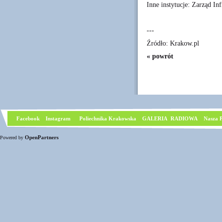
Inne instytucje: Zarząd I
---
Źródło: Krakow.pl
« powrót
Facebook
I
nstagram
Poliechnika Krakowska
GALERIA RADIOWA
Nasza P
OpenPartners
Powered by