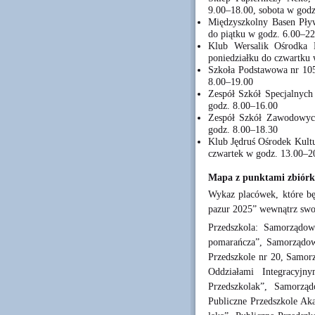
9.00–18.00, sobota w god
Międzyszkolny Basen Pły
do piątku w godz. 6.00–22
Klub Wersalik Ośrodka
poniedziałku do czwartku
Szkoła Podstawowa nr 105,
8.00–19.00
Zespół Szkół Specjalnych 
godz. 8.00–16.00
Zespół Szkół Zawodowych
godz. 8.00–18.30
Klub Jędruś Ośrodek Kult
czwartek w godz. 13.00–20
Mapa z punktami zbiórk
Wykaz placówek, które bę
pazur 2025” wewnątrz swoi
Przedszkola: Samorządow
pomarańcza”, Samorządow
Przedszkole nr 20, Samor
Oddziałami Integracyjn
Przedszkolak”, Samorzą
Publiczne Przedszkole Aka