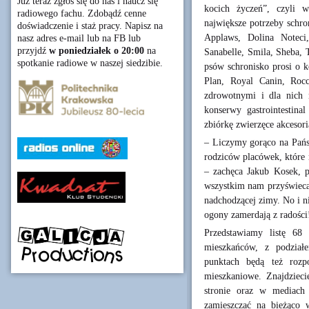
Już teraz zgłoś się do nas i naucz się
kocich życzeń”, czyli w
radiowego fachu. Zdobądź cenne
największe potrzeby schro
doświadczenie i staż pracy. Napisz na
Applaws, Dolina Noteci
nasz adres e-mail lub na FB lub
przyjdź
w poniedziałek o 20:00
na
Sanabelle, Smila, Sheba, 
spotkanie radiowe w naszej siedzibie.
psów schronisko prosi o k
Plan, Royal Canin, Roc
zdrowotnymi i dla nich n
konserwy gastrointestina
zbiórkę zwierzęce akcesori
– Liczymy gorąco na Państ
rodziców placówek, które 
– zachęca Jakub Kosek, p
wszystkim nam przyświeca
nadchodzącej zimy. No i ni
ogony zamerdają z radości
Przedstawiamy listę 68 
mieszkańców, z podziałe
punktach będą też rozpo
mieszkaniowe. Znajdzieci
stronie oraz w mediach
zamieszczać na bieżąco w