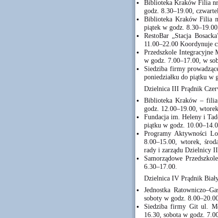
Biblioteka Kraków Filia nr
godz. 8.30–19.00, czwarte
Biblioteka Kraków Filia n
piątek w godz. 8.30–19.00
RestoBar „Stacja Bosacka
11.00–22.00 Koordynuje cz
Przedszkole Integracyjne 
w godz. 7.00–17.00, w so
Siedziba firmy prowadzące
poniedziałku do piątku w 
Dzielnica III Prądnik Cze
Biblioteka Kraków – filia
godz. 12.00–19.00, wtore
Fundacja im. Heleny i Ta
piątku w godz. 10.00–14.
Programy Aktywności Loka
8.00–15.00, wtorek, śro
rady i zarządu Dzielnicy 
Samorządowe Przedszkole 
6.30–17.00.
Dzielnica IV Prądnik Biał
Jednostka Ratowniczo–Gaś
soboty w godz. 8.00–20.0
Siedziba firmy Git ul. M
16.30, sobota w godz. 7.0