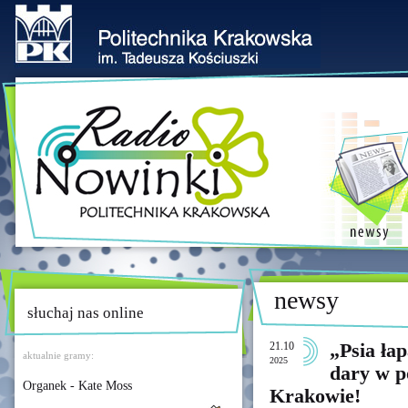
newsy
słuchaj nas online
21.10
„Psia ła
aktualnie gramy:
2025
dary w p
Organek - Kate Moss
Krakowie!