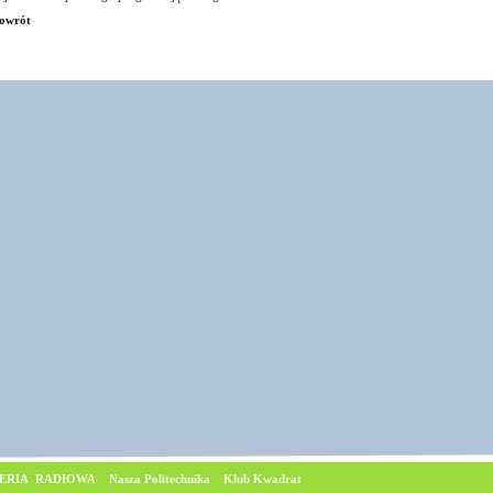
owrót
ERIA RADIOWA
Nasza Politechnika
Klub Kwadrat
© Copyrig