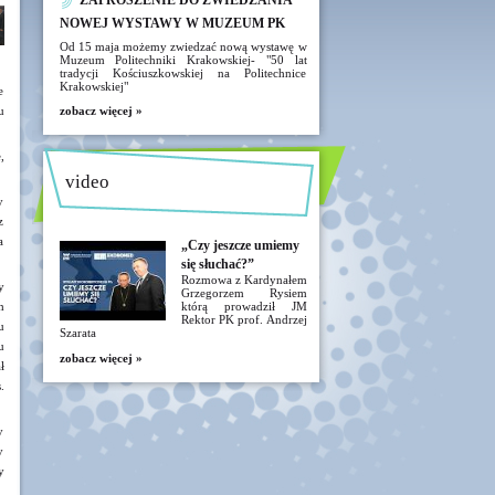
ZAPROSZENIE DO ZWIEDZANIA
NOWEJ WYSTAWY W MUZEUM PK
Od 15 maja możemy zwiedzać nową wystawę w
Muzeum Politechniki Krakowskiej- "50 lat
tradycji Kościuszkowskiej na Politechnice
Krakowskiej"
e
u
zobacz więcej »
,
video
y
z
a
„Czy jeszcze umiemy
się słuchać?”
Rozmowa z Kardynałem
y
Grzegorzem Rysiem
h
którą prowadził JM
Rektor PK prof. Andrzej
u
Szarata
u
zobacz więcej »
ł
.
y
y
y