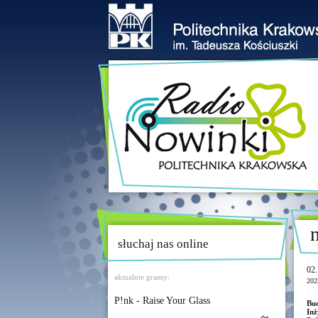
słuchaj nas online
02.
aktualnie gramy:
202
P!nk - Raise Your Glass
Bu
In