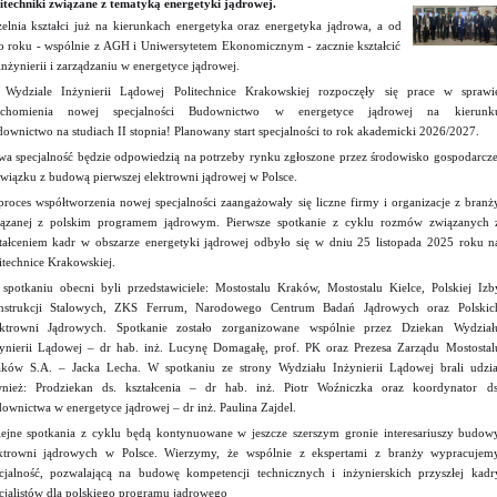
itechniki związane z tematyką energetyki jądrowej.
elnia kształci już na kierunkach energetyka oraz energetyka jądrowa, a od
o roku - wspólnie z AGH i Uniwersytetem Ekonomicznym - zacznie kształcić
inżynierii i zarządzaniu w energetyce jądrowej.
Wydziale Inżynierii Lądowej Politechnice Krakowskiej rozpoczęły się prace w sprawi
uchomienia nowej specjalności Budownictwo w energetyce jądrowej na kierunk
ownictwo na studiach II stopnia! Planowany start specjalności to rok akademicki 2026/2027.
a specjalność będzie odpowiedzią na potrzeby rynku zgłoszone przez środowisko gospodarcze
wiązku z budową pierwszej elektrowni jądrowej w Polsce.
roces współtworzenia nowej specjalności zaangażowały się liczne firmy i organizacje z branż
ązanej z polskim programem jądrowym. Pierwsze spotkanie z cyklu rozmów związanych 
tałceniem kadr w obszarze energetyki jądrowej odbyło się w dniu 25 listopada 2025 roku n
itechnice Krakowskiej.
spotkaniu obecni byli przedstawiciele: Mostostalu Kraków, Mostostalu Kielce, Polskiej Izb
nstrukcji Stalowych, ZKS Ferrum, Narodowego Centrum Badań Jądrowych oraz Polskic
ektrowni Jądrowych. Spotkanie zostało zorganizowane wspólnie przez Dziekan Wydział
ynierii Lądowej – dr hab. inż. Lucynę Domagałę, prof. PK oraz Prezesa Zarządu Mostostal
ków S.A. – Jacka Lecha. W spotkaniu ze strony Wydziału Inżynierii Lądowej brali udzia
nież: Prodziekan ds. kształcenia – dr hab. inż. Piotr Woźniczka oraz koordynator ds
ownictwa w energetyce jądrowej – dr inż. Paulina Zajdel.
ejne spotkania z cyklu będą kontynuowane w jeszcze szerszym gronie interesariuszy budow
ktrowni jądrowych w Polsce. Wierzymy, że wspólnie z ekspertami z branży wypracujem
cjalność, pozwalającą na budowę kompetencji technicznych i inżynierskich przyszłej kadr
cjalistów dla polskiego programu jądrowego