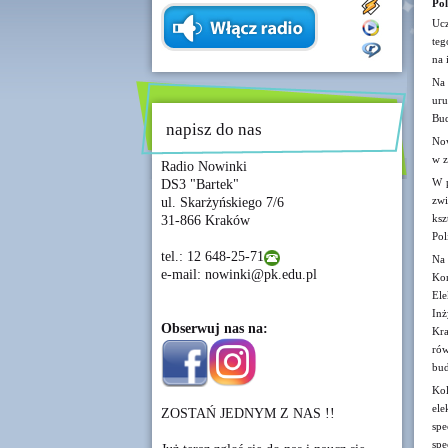
Pol
Ucz
teg
na 
Na 
ur
Bud
napisz do nas
Now
w z
Radio Nowinki
W p
DS3 "Bartek"
zwi
ul. Skarżyńskiego 7/6
ksz
31-866 Kraków
Pol
tel.: 12 648-25-71
Na 
e-mail: nowinki@pk.edu.pl
Ko
El
Inż
Obserwuj nas na:
Kra
rów
bud
Kol
ele
ZOSTAŃ JEDNYM Z NAS !!
spe
spe