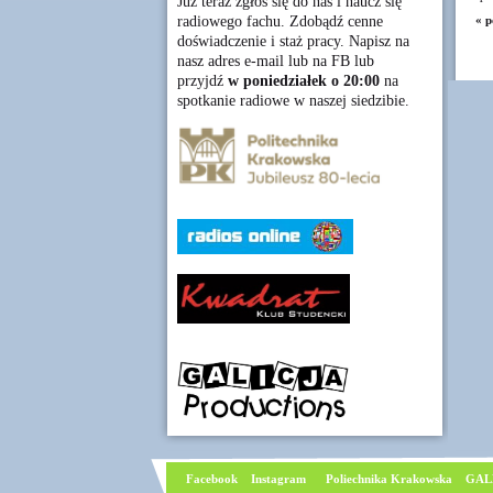
Już teraz zgłoś się do nas i naucz się
radiowego fachu. Zdobądź cenne
« p
doświadczenie i staż pracy. Napisz na
nasz adres e-mail lub na FB lub
przyjdź
w poniedziałek o 20:00
na
spotkanie radiowe w naszej siedzibie.
Facebook
I
nstagram
Poliechnika Krakowska
GAL