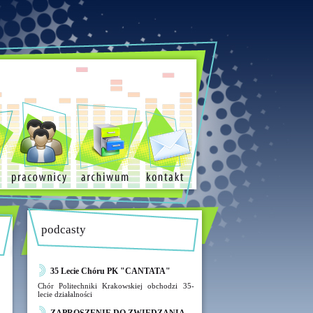
podcasty
35 Lecie Chóru PK "CANTATA"
Chór Politechniki Krakowskiej obchodzi 35-
lecie działalności