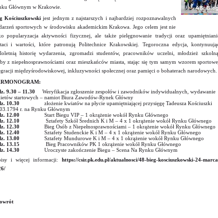
nku Głównym w Krakowie.
g Kościuszkowski
jest jednym z najstarszych i najbardziej rozpoznawalnych
arzeń sportowych w środowisku akademickim Krakowa. Jego celem jest nie
ko popularyzacja aktywności fizycznej, ale także pielęgnowanie tradycji oraz upamiętniani
taci i wartości, które patronują Politechnice Krakowskiej. Tegoroczna edycja, kontynuują
loletnią historię wydarzenia, zgromadzi studentów, pracowników uczelni, młodzież szkolną
by z niepełnosprawnościami oraz mieszkańców miasta, stając się tym samym wzorem sportowe
egracji międzyśrodowiskowej, inkluzywności społecznej oraz pamięci o bohaterach narodowych.
ARMONOGRAM:
z. 9.30 – 11.30
Weryfikacja zgłoszenie zespołów i zawodników indywidualnych, wydawanie
ietów startowych – namiot Biura Zawodów-Rynek Główny
odz. 10.30
złożenie kwiatów na płycie upamiętniającej przysięgę Tadeusza Kościuszki
03.1794 r. na Rynku Głównym
z. 12.00
Start Biegu VIP – 1 okrążenie wokół Rynku Głównego
z. 12.10
Sztafety Szkół Średnich K i M – 4 x 1 okrążenie wokół Rynku Głównego
odz. 12.30
Bieg Osób z Niepełnosprawnościami – 1 okrążenie wokół Rynku Głównego
odz. 12.40
Sztafety Studenckie K i M – 4 x 1 okrążenie wokół Rynku Głównego
z. 13.00
Sztafety Mundurowe K i M – 4 x 1 okrążenie wokół Rynku Głównego
odz. 13.15
Bieg Pracowników PK 1 okrążenie wokół Rynku Głównego
odz. 14.30
Uroczyste zakończenie Biegu – Scena Na Rynku Głównym
isy i więcej informacji:
https://csir.pk.edu.pl/aktualnosci/48-bieg-kosciuszkowski-24-marca
6/
owrót