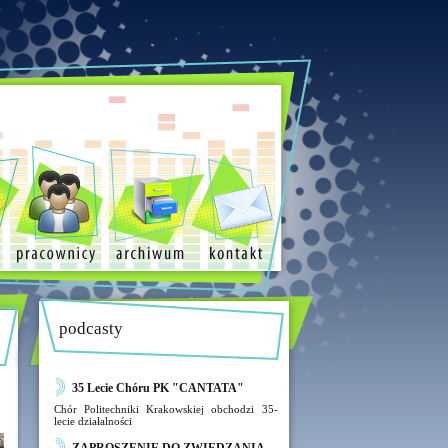
podcasty
35 Lecie Chóru PK "CANTATA"
Chór Politechniki Krakowskiej obchodzi 35-
lecie działalności