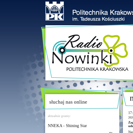
słuchaj nas online
17.
aktualnie gramy:
202
Za
NNEKA - Shining Star
udz
Nie