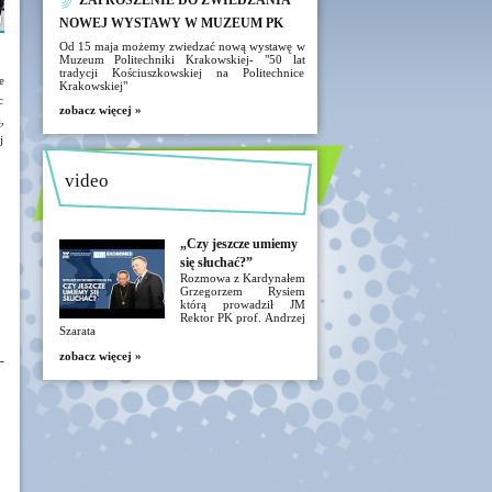
ZAPROSZENIE DO ZWIEDZANIA
NOWEJ WYSTAWY W MUZEUM PK
Od 15 maja możemy zwiedzać nową wystawę w
Muzeum Politechniki Krakowskiej- "50 lat
tradycji Kościuszkowskiej na Politechnice
e
Krakowskiej"
c
zobacz więcej »
,
j
video
„Czy jeszcze umiemy
się słuchać?”
Rozmowa z Kardynałem
Grzegorzem Rysiem
którą prowadził JM
Rektor PK prof. Andrzej
Szarata
zobacz więcej »
-