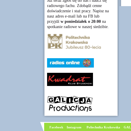
Już teraz zgłoś się do nas i naucz się
radiowego fachu. Zdobądź cenne
doświadczenie i staż pracy. Napisz na
nasz adres e-mail lub na FB lub
przyjdź
w poniedziałek o 20:00
na
spotkanie radiowe w naszej siedzibie.
Facebook
I
nstagram
Poliechnika Krakowska
GAL