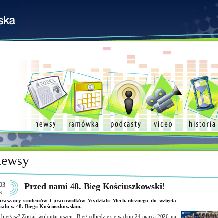
newsy
03
Przed nami 48. Bieg Kościuszkowski!
6
praszamy studentów i pracowników Wydziału Mechanicznego do wzięcia
iału w 48. Biegu Kościuszkowskim.
 biegasz? Zostań wolontariuszem. Bieg odbędzie się w dniu 24 marca 2026 na