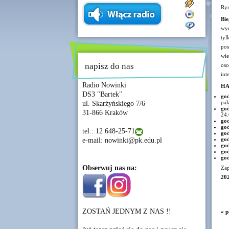
Ry
Bie
wyd
tyl
pos
wie
napisz do nas
oso
int
Radio Nowinki
H
DS3 "Bartek"
god
pak
ul. Skarżyńskiego 7/6
g
31-866 Kraków
24.
god
god
tel.: 12 648-25-71
g
g
e-mail: nowinki@pk.edu.pl
god
g
g
Obserwuj nas na:
Zap
202
ZOSTAŃ JEDNYM Z NAS !!
« p