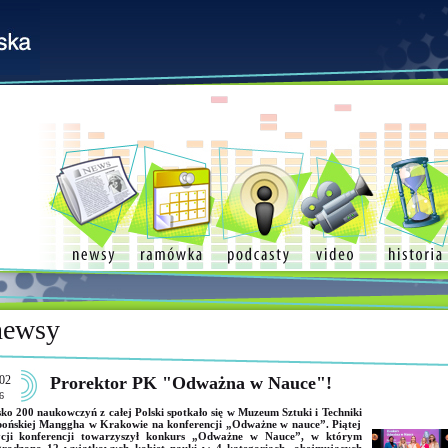
newsy
02
Prorektor PK "Odważna w Nauce"!
6
sko 200 naukowczyń z całej Polski spotkało się w Muzeum Sztuki i Techniki
ońskiej Manggha w Krakowie na konferencji „Odważne w nauce”. Piątej
ycji konferencji towarzyszył konkurs „Odważne w Nauce”, w którym