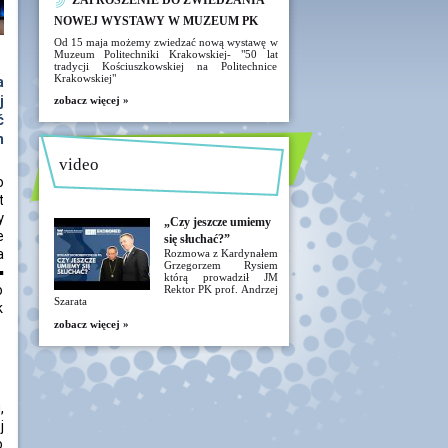
ZAPROSZENIE DO ZWIEDZANIA
NOWEJ WYSTAWY W MUZEUM PK
Od 15 maja możemy zwiedzać nową wystawę w
Muzeum Politechniki Krakowskiej- "50 lat
,
tradycji Kościuszkowskiej na Politechnice
Krakowskiej"
a
j
zobacz więcej »
ć
m
video
o
t
y
„Czy jeszcze umiemy
e
się słuchać?”
a
Rozmowa z Kardynałem
Grzegorzem Rysiem
▪
którą prowadził JM
o
Rektor PK prof. Andrzej
Szarata
k
zobacz więcej »
,
j
o