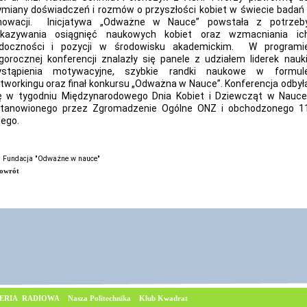
miany doświadczeń i rozmów o przyszłości kobiet w świecie badań 
nowacji. Inicjatywa „Odważne w Nauce” powstała z potrzeb
kazywania osiągnięć naukowych kobiet oraz wzmacniania ic
doczności i pozycji w środowisku akademickim. W programi
gorocznej konferencji znalazły się panele z udziałem liderek nauki
stąpienia motywacyjne, szybkie randki naukowe w formul
tworkingu oraz finał konkursu „Odważna w Nauce”. Konferencja odbył
ę w tygodniu Międzynarodowego Dnia Kobiet i Dziewcząt w Nauce
tanowionego przez Zgromadzenie Ogólne ONZ i obchodzonego 1
tego.
. Fundacja "Odważne w nauce"
owrót
ERIA RADIOWA
Nasza Politechnika
Klub Kwadrat
© Copyrig