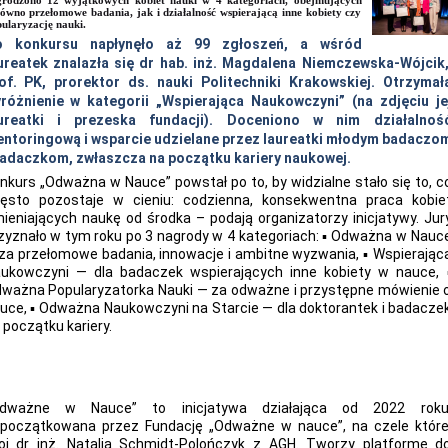
grodzono 12 wyjątkowych kobiet nauki w 4 kategoriach, obejmujących
ówno przełomowe badania, jak i działalność wspierającą inne kobiety czy
ularyzację nauki.
o konkursu napłynęło aż 99 zgłoszeń, a wśród
ureatek znalazła się dr hab. inż. Magdalena Niemczewska-Wójcik
of. PK, prorektor ds. nauki Politechniki Krakowskiej. Otrzymał
różnienie w kategorii „Wspierająca Naukowczyni” (na zdjęciu je
ureatki i prezeska fundacji). Doceniono w nim działalnoś
ntoringową i wsparcie udzielane przez laureatki młodym badaczo
badaczkom, zwłaszcza na początku kariery naukowej.
nkurs „Odważna w Nauce” powstał po to, by widzialne stało się to, c
ęsto pozostaje w cieniu: codzienna, konsekwentna praca kobie
ieniających naukę od środka – podają organizatorzy inicjatywy. Jur
zyznało w tym roku po 3 nagrody w 4 kategoriach: ▪ Odważna w Nauc
za przełomowe badania, innowacje i ambitne wyzwania, ▪ Wspierając
ukowczyni — dla badaczek wspierających inne kobiety w nauce, 
ważna Popularyzatorka Nauki — za odważne i przystępne mówienie 
uce, ▪ Odważna Naukowczyni na Starcie — dla doktorantek i badacze
 początku kariery.
Odważne w Nauce” to inicjatywa działająca od 2022 roku
początkowana przez Fundację „Odważne w nauce”, na czele które
oi dr inż. Natalia Schmidt-Polończyk z AGH. Tworzy platformę d