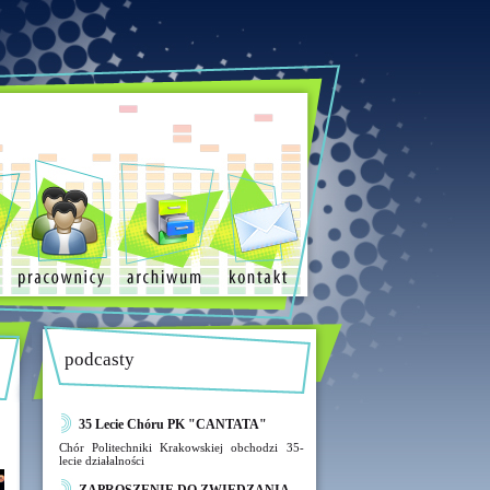
podcasty
35 Lecie Chóru PK "CANTATA"
Chór Politechniki Krakowskiej obchodzi 35-
lecie działalności