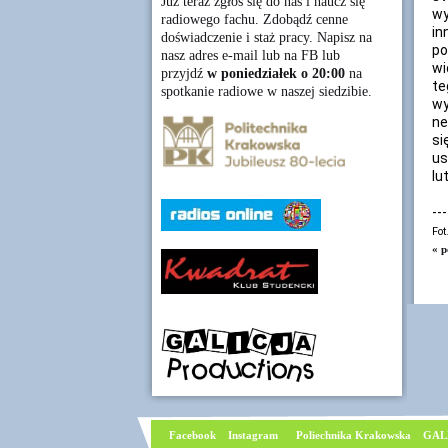
Już teraz zgłoś się do nas i naucz się
wy
radiowego fachu. Zdobądź cenne
in
doświadczenie i staż pracy. Napisz na
po
nasz adres e-mail lub na FB lub
wi
przyjdź
w poniedziałek o 20:00
na
te
spotkanie radiowe w naszej siedzibie.
wy
ne
si
us
lu
---
Fot
« p
Facebook
I
nstagram
Poliechnika Krakowska
GAL