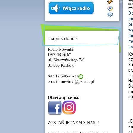
na
zar
pop
D
la
pr
wy
la
napisz do nas
me
i 
Radio Nowinki
Ko
DS3 "Bartek"
cz
ul. Skarżyńskiego 7/6
zm
31-866 Kraków
pr
— 
tel.: 12 648-25-71
Na
e-mail: nowinki@pk.edu.pl
Od
na
na
Obserwuj nas na:
„
ZOSTAŃ JEDNYM Z NAS !!
za
st