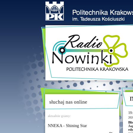
słuchaj nas online
19.
aktualnie gramy:
202
Bli
NNEKA - Shining Star
Jap
ed