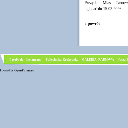
Prezydent Miasta Tarno
oglądać do 15.03.2026.
« powrót
Facebook
I
nstagram
Poliechnika Krakowska
GALERIA RADIOWA
Nasza P
OpenPartners
Powered by