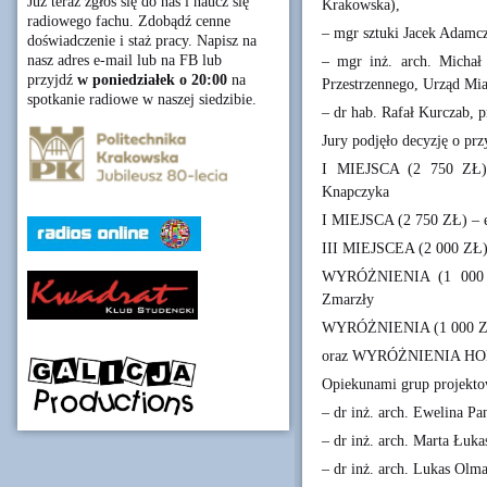
Już teraz zgłoś się do nas i naucz się
Krakowska),
radiowego fachu. Zdobądź cenne
– mgr sztuki Jacek Adamc
doświadczenie i staż pracy. Napisz na
nasz adres e-mail lub na FB lub
– mgr inż. arch. Michał 
przyjdź
w poniedziałek o 20:00
na
Przestrzennego, Urząd Mia
spotkanie radiowe w naszej siedzibie.
– dr hab. Rafał Kurczab, 
Jury podjęło decyzję o prz
I MIEJSCA (2 750 ZŁ) 
Knapczyka
I MIEJSCA (2 750 ZŁ) – 
III MIEJSCEA (2 000 ZŁ) 
WYRÓŻNIENIA (1 000 ZŁ
Zmarzły
WYRÓŻNIENIA (1 000 ZŁ)
oraz WYRÓŻNIENIA HONO
Opiekunami grup projekto
– dr inż. arch. Ewelina Pa
– dr inż. arch. Marta Łuka
– dr inż. arch. Lukas Olm