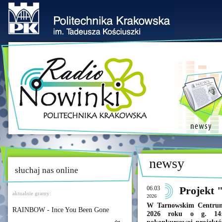
newsy
słuchaj nas online
06.03
Projekt 
aktualnie gramy:
2026
W Tarnowskim Centrum 
RAINBOW - Ince You Been Gone
2026 roku o g. 14: