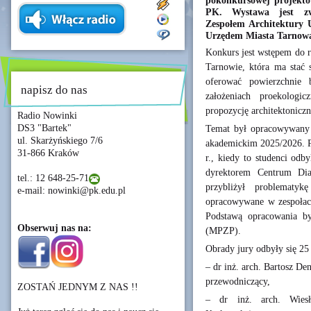
pokonkursowej projektó
PK. Wystawa jest zw
Zespołem Architektury 
Urzędem Miasta Tarnowa
Konkurs jest wstępem do 
Tarnowie, która ma stać 
oferować powierzchnie 
napisz do nas
założeniach proekologi
propozycję architektoniczn
Radio Nowinki
DS3 "Bartek"
Temat był opracowywany p
ul. Skarżyńskiego 7/6
akademickim 2025/2026. Pr
31-866 Kraków
r., kiedy to studenci odb
dyrektorem Centrum Di
tel.: 12 648-25-71
przybliżył problematyk
e-mail: nowinki@pk.edu.pl
opracowywane w zespołach
Podstawą opracowania by
Obserwuj nas na:
(MPZP).
Obrady jury odbyły się 25 
– dr inż. arch. Bartosz D
przewodniczący,
ZOSTAŃ JEDNYM Z NAS !!
– dr inż. arch. Wiesła