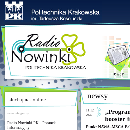
newsy
słuchaj nas online
11.12
„Program
aktualnie gramy:
2025
booster 
Radio Nowinki PK - Poranek
Punkt NAWA–MSCA Pols
Informacyjny