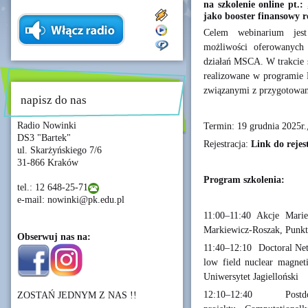
na szkolenie online pt.
jako booster finansowy 
Celem webinarium jest 
możliwości oferowanych
działań MSCA. W trakcie s
realizowane w programie 
związanymi z przygotowani
napisz do nas
Radio Nowinki
Termin: 19 grudnia 2025r.
DS3 "Bartek"
Rejestracja:
Link do rejes
ul. Skarżyńskiego 7/6
31-866 Kraków
Program szkolenia:
tel.: 12 648-25-71
e-mail: nowinki@pk.edu.pl
11:00–11:40 Akcje Marie
Markiewicz-Roszak, Pu
Obserwuj nas na:
11:40–12:10 Doctoral Net
low field nuclear magnet
Uniwersytet Jagielloński
12:10–12:40 Postdo
ZOSTAŃ JEDNYM Z NAS !!