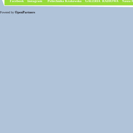
Facebook
I
nstagram
Poliechnika Krakowska
GALERIA RADIOWA
Nasza P
OpenPartners
Powered by