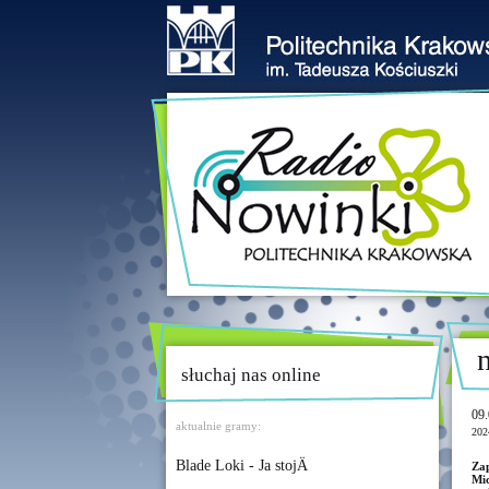
słuchaj nas online
09.
aktualnie gramy:
202
Blade Loki - Ja stojÄ
Zap
Mic