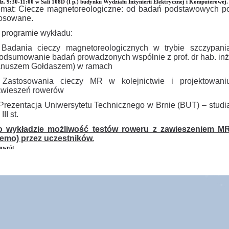
z. 9:30-11:00 w Sali 108D (I p.) budynku Wydziału Inżynierii Elektrycznej i Komputerowej.
mat: Ciecze magnetoreologiczne: od badań podstawowych p
osowane.
programie wykładu:
Badania cieczy magnetoreologicznych w trybie szczypani
odsumowanie badań prowadzonych wspólnie z prof. dr hab. inż
anuszem Gołdaszem) w ramach
 Zastosowania cieczy MR w kolejnictwie i projektowani
awieszeń rowerów
Prezentacja Uniwersytetu Technicznego w Brnie (BUT) – studi
i III st.
o wykładzie możliwość testów roweru z zawieszeniem M
emo) przez uczestników.
owrót