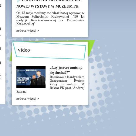
ZAPROSZENIE DO ZWIEDZANIA
o
NOWEJ WYSTAWY W MUZEUM PK
Od 15 maja możemy zwiedzać nową wystawę w
Muzeum Politechniki Krakowskiej- "50 lat
tradycji Kościuszkowskiej na Politechnice
Krakowskiej"
a
zobacz więcej »
.
u
video
a
„Czy jeszcze umiemy
się słuchać?”
R
Rozmowa z Kardynałem
Grzegorzem Rysiem
którą prowadził JM
Rektor PK prof. Andrzej
Szarata
zobacz więcej »