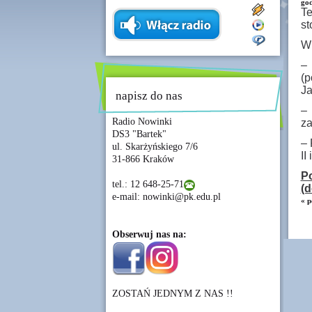
god
Te
st
W 
– 
(p
J
napisz do nas
–
Radio Nowinki
z
DS3 "Bartek"
– 
ul. Skarżyńskiego 7/6
II 
31-866 Kraków
P
tel.: 12 648-25-71
(d
e-mail: nowinki@pk.edu.pl
« p
Obserwuj nas na:
ZOSTAŃ JEDNYM Z NAS !!