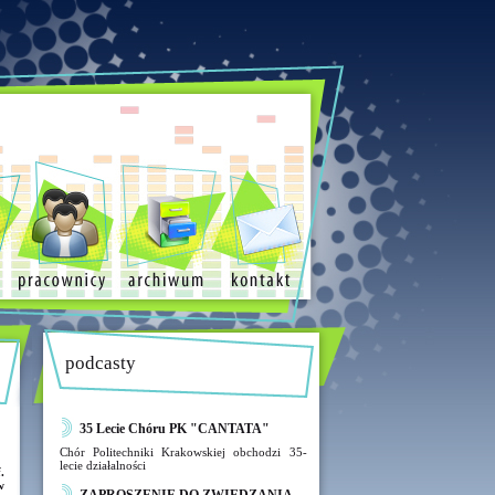
podcasty
35 Lecie Chóru PK "CANTATA"
Chór Politechniki Krakowskiej obchodzi 35-
lecie działalności
.
w