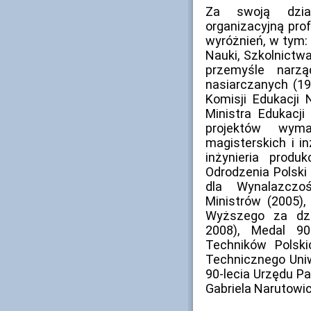
Za swoją dzia
organizacyjną prof
wyróżnień, w tym:
Nauki, Szkolnictw
przemyśle narz
nasiarczanych (19
Komisji Edukacji
Ministra Edukacj
projektów wym
magisterskich i in
inżynieria produ
Odrodzenia Polski
dla Wynalazczo
Ministrów (2005),
Wyższego za dzia
2008), Medal 90
Techników Polski
Technicznego Uniw
90-lecia Urzędu P
Gabriela Narutowic