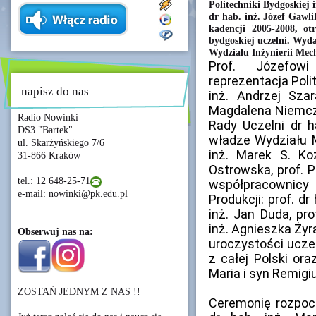
Politechniki Bydgoskiej 
dr hab. inż. Józef Gawli
kadencji 2005-2008, ot
bydgoskiej uczelni. Wyda
Wydziału Inżynierii Mech
Prof. Józefowi
reprezentacja Polit
napisz do nas
inż. Andrzej Szar
Magdalena Niemcze
Radio Nowinki
Rady Uczelni dr ha
DS3 "Bartek"
władze Wydziału M
ul. Skarżyńskiego 7/6
inż. Marek S. Koz
31-866 Kraków
Ostrowska, prof. P
tel.: 12 648-25-71
współpracownicy 
e-mail: nowinki@pk.edu.pl
Produkcji: prof. dr
inż. Jan Duda, pro
inż. Agnieszka Żyr
Obserwuj nas na:
uroczystości uczes
z całej Polski or
Maria i syn Remigi
ZOSTAŃ JEDNYM Z NAS !!
Ceremonię rozpoczą