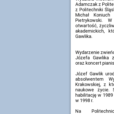
Adamczak z Politec
z Politechniki Śl
Michał Koniuch
Pietrykowski. W
otwartość, życzli
akademickich, kt
Gawlika.
Wydarzenie zwieńc
Józefa Gawlika z
oraz koncert pian
Józef Gawlik uro
absolwentem Wyd
Krakowskiej, z k
naukowe życie. 
habilitację w 1989
w 1998 r.
Na Politechn