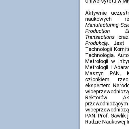
Uniwersytetu w Mi
Aktywnie uczest
naukowych i r
Manufacturing Sci
Production En
Transactions
ora
Produkcją
. Jest 
Technologii Komi
Technologia, Auto
Metrologii w Inży
Metrologii i Apa
Maszyn PAN, Ko
członkiem rzec
ekspertem Narod
wiceprzewodnic
Rektorów Aka
przewodnicząc
wiceprzewodnicz
PAN. Prof. Gawlik
Radzie Naukowej I