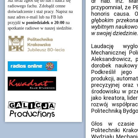
dr hab. inż. Ma
Już teraz zgłoś się do nas i naucz się
radiowego fachu. Zdobądź cenne
przypomniał, że P
doświadczenie i staż pracy. Napisz na
honoris causa. 
nasz adres e-mail lub na FB lub
głębokim przekona
przyjdź
w poniedziałek o 20:00
na
wybitnym naukowce
spotkanie radiowe w naszej siedzibie.
w swojej dziedzinie
Laudację wygło
Mechanicznej Poli
Aleksandrowicz, 
dorobek naukowy
Podkreślił jego 
produkcji, automa
precyzyjnej oraz
środowisku w prze
jako kreatora, lid
rozwój współpra
Politechniką Bydg
Głos w czasie u
Politechniki Krak
Wydziału Mechanic