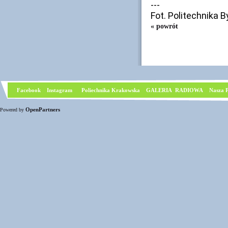
---
Fot. Politechnika 
« powrót
Facebook
I
nstagram
Poliechnika Krakowska
GALERIA RADIOWA
Nasza P
OpenPartners
Powered by