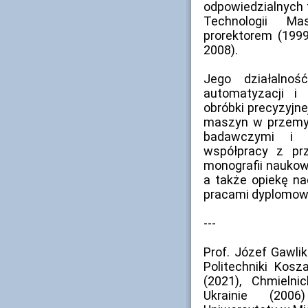
odpowiedzialnych f
Technologii Ma
prorektorem (199
2008).
Jego działalno
automatyzacji i 
obróbki precyzyjn
maszyn w przemyś
badawczymi i 
współpracy z p
monografii naukowy
a także opiekę na
pracami dyplomow
---
Prof. Józef Gawli
Politechniki Kosza
(2021), Chmieln
Ukrainie (200