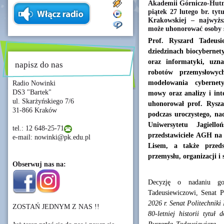
Akademii Górniczo-Hutni
piątek 27 lutego br. tyt
Krakowskiej – najwyż
może uhonorować osoby s
Prof. Ryszard Tadeusi
dziedzinach biocybernety
oraz informatyki, uzn
napisz do nas
robotów przemysłowych
modelowania cybernety
Radio Nowinki
DS3 "Bartek"
mowy oraz analizy i int
ul. Skarżyńskiego 7/6
uhonorował prof. Rysza
31-866 Kraków
podczas uroczystego, n
Uniwersytetu Jagiell
tel.: 12 648-25-71
przedstawiciele AGH na 
e-mail: nowinki@pk.edu.pl
Lisem, a także przed
przemysłu, organizacji i
Obserwuj nas na:
Decyzję o nadaniu god
Tadeusiewiczowi, Senat 
2026 r. Senat Politechniki
ZOSTAŃ JEDNYM Z NAS !!
80-letniej historii tytuł