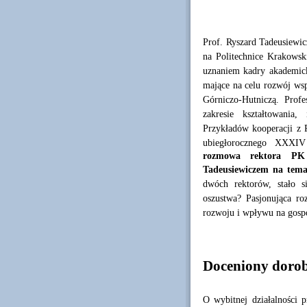
Prof. Ryszard Tadeusiewic
na Politechnice Krakowsk
uznaniem kadry akademicki
mające na celu rozwój ws
Górniczo-Hutniczą. Prof
zakresie kształtowania
Przykładów kooperacji z P
ubiegłorocznego XXXI
rozmowa rektora PK 
Tadeusiewiczem na temat
dwóch rektorów, stało si
oszustwa? Pasjonująca roz
rozwoju i wpływu na gospo
Doceniony doro
O wybitnej działalności p