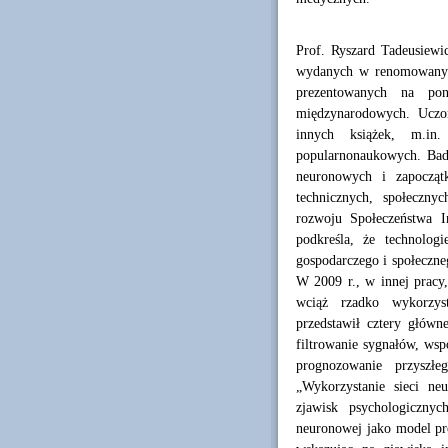
Prof. Ryszard Tadeusiewi
wydanych w renomowanych
prezentowanych na po
międzynarodowych. Uczo
innych książek, m.in
popularnonaukowych. Bada
neuronowych i zapoczątk
technicznych, społeczny
rozwoju Społeczeństwa I
podkreśla, że technolog
gospodarczego i społeczne
W 2009 r., w innej pracy,
wciąż rzadko wykorzy
przedstawił cztery główne
filtrowanie sygnałów, wsp
prognozowanie przyszł
„Wykorzystanie sieci ne
zjawisk psychologicznyc
neuronowej jako model p