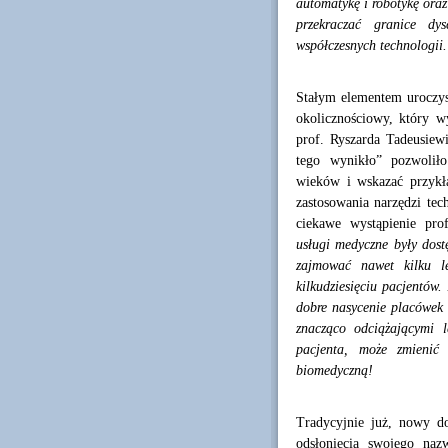
automatykę i robotykę oraz
przekraczać granice dy
współczesnych technologii.
Stałym elementem uroczyst
okolicznościowy, który w
prof. Ryszarda Tadeusiewi
tego wynikło” pozwoliło
wieków i wskazać przykła
zastosowania narzędzi te
ciekawe wystąpienie pr
usługi medyczne były dost
zajmować nawet kilku le
kilkudziesięciu pacjentów.
dobre nasycenie placówek
znacząco odciążającymi l
pacjenta, może zmienić 
biomedyczną!
Tradycyjnie już, nowy do
odsłonięcia swojego na