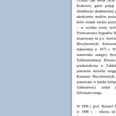
Uczony całe swoje życie
Krakowie, gdzie podjął
działalności akademickiej 
ukończeniu studiów posi
które zostały bardzo poz
– w wyniku oceny tych p
Przetwarzania Sygnałów K
mianowany na p.o. kiero
Biocybernetyki. Kierown
doktorskiej w 1975 r. W
stanowisko zastępcy dyr
Telekomunikacji. Równocz
przekształcona w Zakła
ponownie doceniła osiąg
Komitetu Biocybernetyki
ponawiane w każdej kolejn
Tadeusiewicz został 
Informatycznego.
W 1996 r. prof. Ryszard T
w 1998 r. – rektora tej