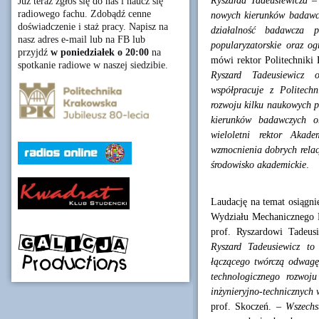
Ryszarda Tadeusiewicza –
Już teraz zgłoś się do nas i naucz się
radiowego fachu. Zdobądź cenne
nowych kierunków badawcz
doświadczenie i staż pracy. Napisz na
działalność badawcza p
nasz adres e-mail lub na FB lub
popularyzatorskie oraz o
przyjdź
w poniedziałek o 20:00
na
mówi rektor Politechniki 
spotkanie radiowe w naszej siedzibie.
Ryszard Tadeusiewicz o
współpracuje z Politech
rozwoju kilku naukowych p
kierunków badawczych or
wieloletni rektor Akade
wzmocnienia dobrych relac
środowisko akademickie
.
Laudację na temat osiągnię
Wydziału Mechanicznego P
prof. Ryszardowi Tadeus
Ryszard Tadeusiewicz to
łączącego twórczą odwagę
technologicznego rozwoj
inżynieryjno-technicznych 
prof. Skoczeń. –
Wszechs