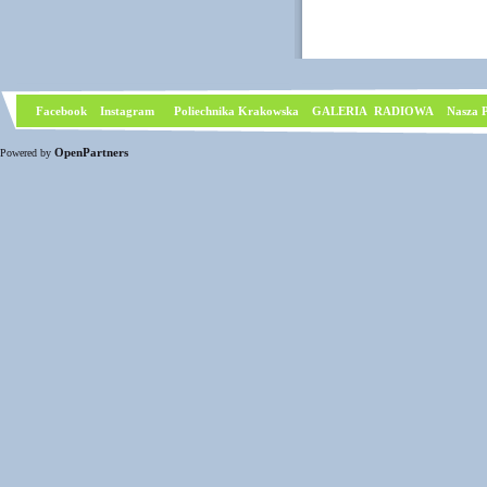
Facebook
I
nstagram
Poliechnika Krakowska
GALERIA RADIOWA
Nasza P
OpenPartners
Powered by