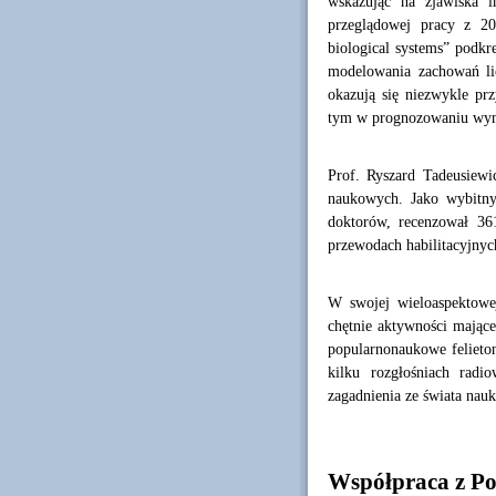
wskazując na zjawiska i
przeglądowej pracy z 20
biological systems” podkr
modelowania zachowań lic
okazują się niezwykle pr
tym w prognozowaniu wyn
Prof. Ryszard Tadeusiew
naukowych. Jako wybitn
doktorów, recenzował 361
przewodach habilitacyjnyc
W swojej wieloaspektowej
chętnie aktywności mające
popularnonaukowe felieton
kilku rozgłośniach radi
zagadnienia ze świata nauki
Współpraca z Po