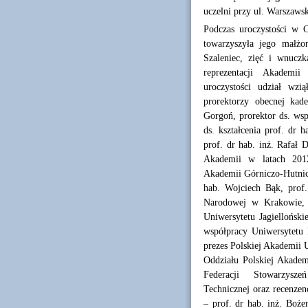
uczelni przy ul. Warszawsk
Podczas uroczystości w 
towarzyszyła jego małżo
Szaleniec, zięć i wnucz
reprezentacji Akademii
uroczystości udział wzi
prorektorzy obecnej kade
Gorgoń, prorektor ds. wsp
ds. kształcenia prof. dr 
prof. dr hab. inż. Rafał 
Akademii w latach 2012
Akademii Górniczo-Hutnicz
hab. Wojciech Bąk, prof
Narodowej w Krakowie, p
Uniwersytetu Jagielloński
współpracy Uniwersytetu 
prezes Polskiej Akademii U
Oddziału Polskiej Akade
Federacji Stowarzysze
Technicznej oraz recenzen
– prof. dr hab. inż. Boże