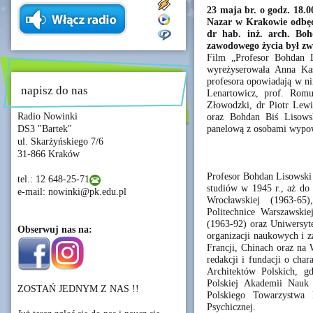
23 maja br. o godz. 18.
Nazar w Krakowie odbędz
dr hab. inż. arch. Boh
zawodowego życia był zw
Film „Profesor Bohdan L
wyreżyserowała Anna Ka
profesora opowiadają w ni
napisz do nas
Lenartowicz, prof. Romu
Złowodzki, dr Piotr Lewi
Radio Nowinki
oraz Bohdan Biś Lisowsk
panelową z osobami wypow
DS3 "Bartek"
ul. Skarżyńskiego 7/6
31-866 Kraków
Profesor Bohdan Lisowski 
tel.: 12 648-25-71
studiów w 1945 r., aż do 
e-mail: nowinki@pk.edu.pl
Wrocławskiej (1963-65)
Politechnice Warszawski
(1963-92) oraz Uniwersyte
Obserwuj nas na:
organizacji naukowych i 
Francji, Chinach oraz na 
redakcji i fundacji o ch
Architektów Polskich, g
Polskiej Akademii Nauk 
ZOSTAŃ JEDNYM Z NAS !!
Polskiego Towarzystwa 
Psychicznej.