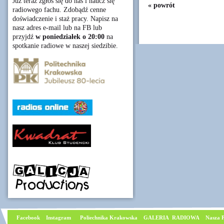
Już teraz zgłoś się do nas i naucz się
« powrót
radiowego fachu. Zdobądź cenne
doświadczenie i staż pracy. Napisz na
nasz adres e-mail lub na FB lub
przyjdź
w poniedziałek o 20:00
na
spotkanie radiowe w naszej siedzibie.
Facebook
I
nstagram
Poliechnika Krakowska
GALERIA RADIOWA
Nasza P