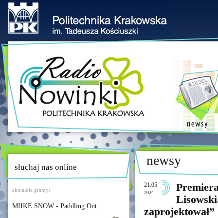
newsy
słuchaj nas online
21.05
Premiera
aktualnie gramy:
2024
Lisowski
MIIKE SNOW - Paddling Out
zaprojektował”